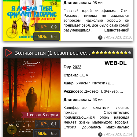
Длительность:
98 мин
Главный герой кинофильма, Стив
Расселл, никогда не задавался
вопросом, насколько хорошо он
понимает себя. Всё было само собой
KP:
6.9
разумеющимся. Единственной
проблемой, волновавшей Стива,
IMDb:
6.6
7-05-2023, 23:10
было
Волчья стая (1 сезон все серии)
WEB-DL
Год:
2023
Страна:
США
Жанр:
Ужасы
/
Фэнтези
/
Драмы
/
Сериал
Режиссер:
Джозеф П. Женьер
,
Кейт Энн
Длительность:
53 мин.
Калифорнию охватили лесные
пожары. Стремительно
1 сезон 8 серия
приближающийся огонь навсегда
меняет жизнь маленького городка.
KP:
6.1
Стихия добралась максимально
близко и свела шансы на выживание
IMDb:
6.5
7-05-2023, 21:34