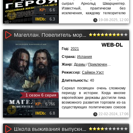
сыграл Арнольд Шварцнеггер.
Известный, практически без
KP:
6.6
исключения, каждому телезрителю
"Терминатор", поистине
IMDb:
6.3
19-08-2025, 12:00
Магеллан. Повелитель морей (2022)
WEB-DL
Год:
2021
Страна:
Испания
Жанр:
Драмы
/
Приключения
/
Сериалы
Режиссер:
Саймон Уэст
Длительность:
40
Сериал посвящен очень сложному
периоду в истории. Когда многие
1 сезон 6 серия
европейские державы достигли пика
возможного развития торговли из-за
KP:
6.766
существующих политических союзов
и конфликтов, испанские
IMDb:
6.8
22-02-2024, 17:06
Школа выживания выпускников (2009)