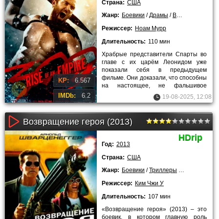
Страна:
США
Жанр:
Боевики
/
Драмы
/
Военные
/
2014 
Режиссер:
Ноам Мурр
Длительность:
110 мин
Храбрые представители Спарты во
главе с их царём Леонидом уже
показали себя в предыдущем
фильме. Они доказали, что способны
KP:
6.567
на настоящее, не фальшивое
мужество, проводя бои с
IMDb:
6.2
19-08-2025, 12:08
противниками,
Возвращение героя (2013)
HDrip
Год:
2013
Страна:
США
Жанр:
Боевики
/
Триллеры
/
Криминальн
Режиссер:
Ким Чжи У
Длительность:
107 мин
«Возвращение героя» (2013) – это
боевик, в котором главную роль