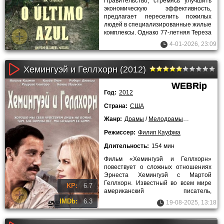
Правительство, стремясь улучшить
экономическую эффективность,
предлагает переселить пожилых
людей в специализированные жилые
комплексы. Однако 77-летняя Тереза
решает не подчиняться этим
4-01-2026, 23:09
Хемингуэй и Геллхорн (2012)
WEBRip
Год:
2012
Страна:
США
Жанр:
Драмы
/
Мелодрамы
/
Биография
/
Режиссер:
Филип Кауфма
Длительность:
154 мин
Фильм «Хемингуэй и Геллхорн»
повествует о сложных отношениях
Эрнеста Хемингуэй с Мартой
Геллхорн. Известный во всем мире
KP:
6.7
американский писатель,
представитель «потерянного
IMDb:
6.3
19-08-2025, 13:18
поколения»