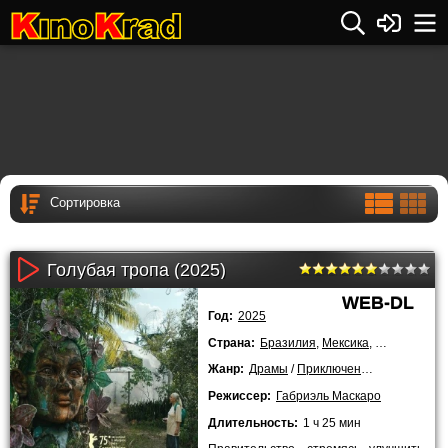
Голубая тропа (2025)
WEB-DL
Год:
2025
Страна:
Бразилия
,
Мексика
,
Нидерланд
Жанр:
Драмы
/
Приключения
/
Фантастик
Режиссер:
Габриэль Маскаро
Длительность:
1 ч 25 мин