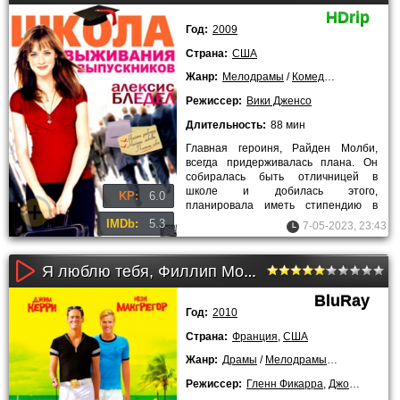
HDrip
Год:
2009
Страна:
США
Жанр:
Мелодрамы
/
Комедии
/
Зарубежн
Режиссер:
Вики Дженсо
Длительность:
88 мин
Главная героиня, Райден Молби,
всегда придерживалась плана. Он
собиралась быть отличницей в
школе и добилась этого,
KP:
6.0
планировала иметь стипендию в
институте и получила её. И вот
IMDb:
5.3
7-05-2023, 23:43
сейчас
Я люблю тебя, Филлип Моррис (2010)
BluRay
Год:
2010
Страна:
Франция
,
США
Жанр:
Драмы
/
Мелодрамы
/
Комедии
/
К
Режиссер:
Гленн Фикарра
,
Джон Реку