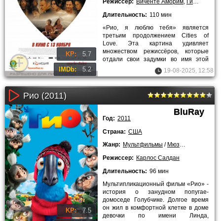
Режиссер:
Виченте Аморим
,
Гильермо Арриага
Длительность:
110 мин
«Рио, я люблю тебя» является
третьим продолжением Cities of
Love. Эта картина удивляет
множеством режиссёров, которые
KP:
5.7
отдали свои задумки во имя этой
истории. Фильм снимался десятью
IMDb:
5.2
19-08-2025, 12:58
Рио (2011)
BluRay
Год:
2011
Страна:
США
Жанр:
Мультфильмы
/
Мюзиклы
/
Комеди
Режиссер:
Карлос Салдан
Длительность:
96 мин
Мультипликационный фильм «Рио» -
история о занудном попугае-
домоседе Голубчике. Долгое время
он жил в комфортной клетке в доме
KP:
7.5
девочки по имени Линда,