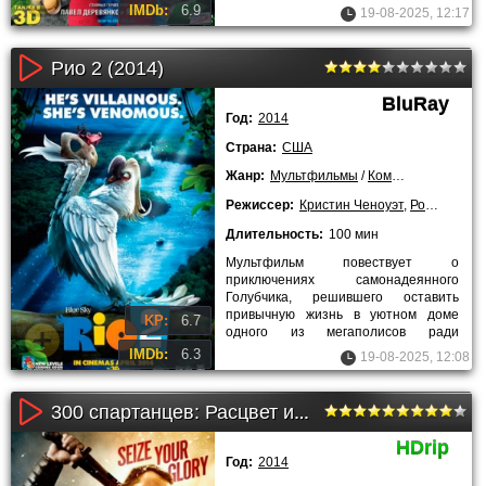
окруженный заботой и теплом, и
IMDb:
6.9
19-08-2025, 12:17
даже не
Рио 2 (2014)
BluRay
Год:
2014
Страна:
США
Жанр:
Мультфильмы
/
Комедии
/
Приключ
Режиссер:
Кристин Ченоуэт
,
Родриго Санторо
Длительность:
100 мин
Мультфильм повествует о
приключениях самонадеянного
Голубчика, решившего оставить
привычную жизнь в уютном доме
KP:
6.7
одного из мегаполисов ради
путешествия на свою историческую
IMDb:
6.3
19-08-2025, 12:08
родину - в
300 спартанцев: Расцвет империи (2014)
HDrip
Год:
2014