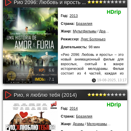
Рио 2096: Любовь и ярость (2013)
HDrip
Год:
2013
Страна:
Бразилия
Жанр:
Мультфильмы
/
Драмы
/
Мелодра
Режиссер:
Луис Болоньез
Длительность:
98 мин
«Рио 2096: Любовь и ярость» – это
новый анимационный фильм для
взрослых, снятый в жанре
исторической мелодрамы. Фильм
KP:
6.6
состоит из 4 частей, каждая из
которых переносит главного героя из
IMDb:
7.1
19-08-2025, 13:17
Рио, я люблю тебя (2014)
HDrip
Год:
2014
Страна:
Бразилия
Жанр:
Драмы
/
Мелодрамы
/
2014 года