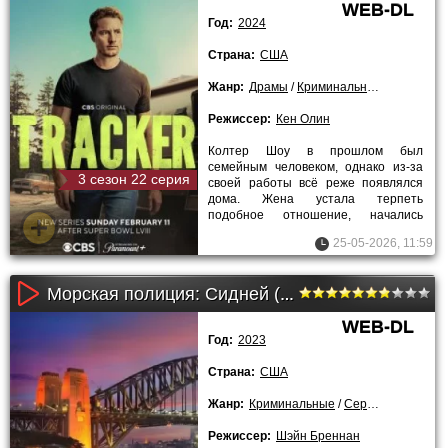
WEB-DL
Год:
2024
Страна:
США
Жанр:
Драмы
/
Криминальные
/
Зарубеж
Режиссер:
Кен Олин
Колтер Шоу в прошлом был
семейным человеком, однако из-за
3 сезон 22 серия
своей работы всё реже появлялся
дома. Жена устала терпеть
подобное отношение, начались
постоянные ссоры. В итоге в один
25-05-2026, 11:59
момент
Морская полиция: Сидней (2023)
WEB-DL
Год:
2023
Страна:
США
Жанр:
Криминальные
/
Сериалы
/
Заруб
Режиссер:
Шэйн Бреннан