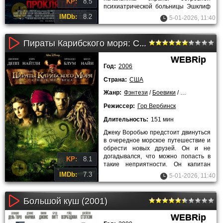
KP:
8.5
психиатрической больницы Эшклиф
о пропаже пациентки Рейчел
IMDb:
8.2
5-01-2026, 11:40
Солано. Она - вдова
Пираты Карибского моря: Сундук мертвеца (2006)
WEBRip
Год:
2006
Страна:
США
Жанр:
Фэнтези
/
Боевики
/
Приключения
Режиссер:
Гор Вербинск
Длительность:
151 мин
Джеку Воробью предстоит двинуться
в очередное морское путешествие и
обрести новых друзей. Он и не
догадывался, что можно попасть в
KP:
8.1
такие неприятности. Он капитан
великолепного пиратского
IMDb:
7.3
5-01-2026, 11:40
Большой куш (2001)
WEBRip