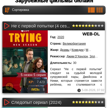
Зарубежные фильмы онлайн
Не с первой попытки (4 сезон)
WEB-DL
Год:
2020
Страна:
Великобритания
Жанр:
Драмы
/
Комедии
/
Мелодрамы
/
З
Режиссер:
Джим О’Хенлон
,
Эллиот Хегарти
Длительность:
30
Сериал "Не с первой попытки"
следует за судьбой молодой
5 сезон 5 серия
супружеской пары, Джейсона и
Никки, которые стремятся завести
KP:
7.473
ребёнка, но сталкиваются с
преградами на этом пути из-за
IMDb:
8
5-08-2026, 07:02
Следопыт сериал (2024)