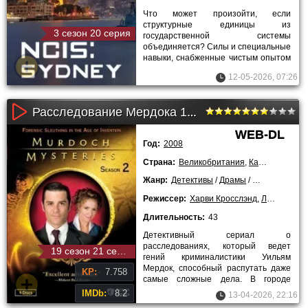
Что может произойти, если
структурные единицы из
3 сезон 20 серия
государственной системы
объединяется? Силы и специальные
навыки, снабженные чистым опытом
и стремлением к идеальному миру,
12-05-2026, 07:26
проходят под
Расследование Мердока 17 сезон
WEB-DL
Год:
2008
Страна:
Великобритания
,
Канада
Жанр:
Детективы
/
Драмы
/
Криминальны
Режиссер:
Харви Кросслэнд
,
Лори Линд
,
Длительность:
43
Детективный сериал о
расследованиях, который ведет
19 сезон 21 серия
гений криминалистики Уильям
Мердок, способный распутать даже
KP:
7.758
самые сложные дела. В городе
объявился опасный убийца, на след
IMDb:
8.2
13-04-2026, 22:16
которого не