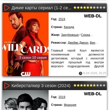
Дикие карты сериал (1-2 сезон)
WEB-DL
Год:
2024
Страна:
Канада
Жанр:
Зарубежные
/
Сериалы
Режиссер:
Джеймс Дженн
,
Винифред Джонг
Главный герой Коул является
пониженным по должности
3 сезон 10 серия
детективом, который с неохотой
проводит прошлый год внутри
морского подразделения. Другой
персонаж Макс проживает
8-04-2026, 20:25
скоротечно жизнь и
Киберсталкер 3 сезон (2024)
WEB-DL
Год:
2019
Страна:
Франция