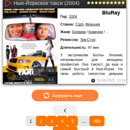
Нью-Йоркское такси (2004)
BluRay
Год:
2004
Страна:
США
,
Франция
Жанр:
Боевики
/
Комедии
/
Криминальны
Режиссер:
Тим Стор
Длительность:
97 мин
У экстремалки Беллы Уильямс
непривычная для женщины
профессия. Она таксист, да еще и
самый быстрый в Нью-Йорке. Но
KP:
4.3
свою работу таксистом девушка
воспринимает как подготовку в
IMDb:
4.5
19-08-2025, 13:14
гоночному
Загрузить еще
1
2
3
4
5
...
489