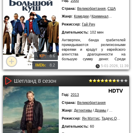
Год:
2000
Страна:
Великобритания
,
США
Жанр:
Комедии
/
Криминальные
/
Зарубе
Режиссер:
Гай Рич
Длительность:
102 мин
Антверпен, банда грабителей
прикидываются религиозными
евреями и крадут у еврейского
агентства драгоценности на
KP:
8.6
большую сумму денег. Среди
украденного есть бриллиант в 86
IMDb:
8.2
5-01-2026, 11:39
карат, который
Шетланд 8 сезон
HDTV
Год:
2013
Страна:
Великобритания
Жанр:
Детективы
/
Драмы
/
Криминальны
Режиссер:
Ян Мэттис
,
Тадеус О’Салливан
Длительность:
60