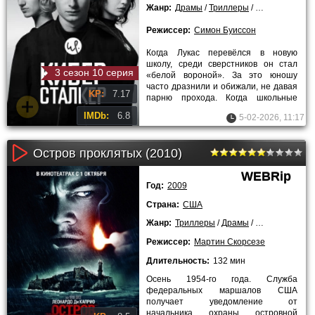
Жанр:
Драмы
/
Триллеры
/
Зарубежные
/
Режиссер:
Симон Буиссон
Когда Лукас перевёлся в новую
школу, среди сверстников он стал
3 сезон 10 серия
«белой вороной». За это юношу
часто дразнили и обижали, не давая
KP:
7.17
парню прохода. Когда школьные
годы остались позади и он смог
IMDb:
6.8
5-02-2026, 11:17
Остров проклятых (2010)
WEBRip
Год:
2009
Страна:
США
Жанр:
Триллеры
/
Драмы
/
Детективы
/
За
Режиссер:
Мартин Скорсезе
Длительность:
132 мин
Осень 1954-го года. Служба
федеральных маршалов США
получает уведомление от
начальника охраны островной