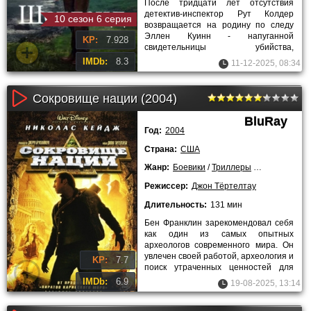
После тридцати лет отсутствия
детектив-инспектор Рут Колдер
10 сезон 6 серия
возвращается на родину по следу
Эллен Куинн - напуганной
KP:
7.928
свидетельницы убийства,
совершенного лондонскими
IMDb:
8.3
11-12-2025, 08:34
бандитами. В Лервике
Сокровище нации (2004)
BluRay
Год:
2004
Страна:
США
Жанр:
Боевики
/
Триллеры
/
Детективы
/
Режиссер:
Джон Тёртелтау
Длительность:
131 мин
Бен Франклин зарекомендовал себя
как один из самых опытных
археологов современного мира. Он
увлечен своей работой, археология и
KP:
7.7
поиск утраченных ценностей для
увлеченного ученого - смысл
IMDb:
6.9
19-08-2025, 13:14