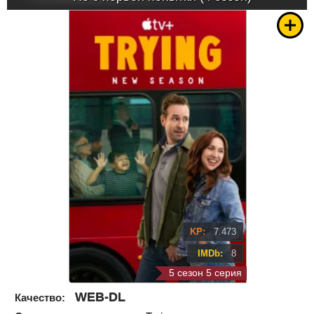
KP:
7.473
IMDb:
8
5 сезон 5 серия
WEB-DL
Качество: