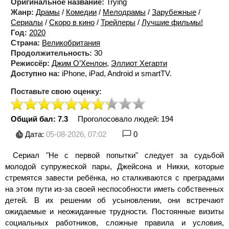
Оригинальное название:
Trying
Жанр:
Драмы
/
Комедии
/
Мелодрамы
/
Зарубежные
/
Сериалы
/
Скоро в кино
/
Трейлеры
/
Лучшие фильмы!
Год:
2020
Страна:
Великобритания
Продолжительность:
30
Режиссёр:
Джим О’Хенлон
,
Эллиот Хегарти
Доступно на:
iPhone, iPad, Android и smartTV.
Поставьте свою оценку:
Общий бал: 7.3
Проголосовало людей:
194
Дата:
05-08-2026, 07:02
0
Сериал "Не с первой попытки" следует за судьбой
молодой супружеской пары, Джейсона и Никки, которые
стремятся завести ребёнка, но сталкиваются с преградами
на этом пути из-за своей неспособности иметь собственных
детей. В их решении об усыновлении, они встречают
ожидаемые и неожиданные трудности. Постоянные визиты
социальных работников, сложные правила и условия,