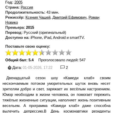
Год:
2005
Страна:
Россия
Продолжительность:
43 мин.
Режиссёр:
Ксения Чашей
,
Дмитрий Ефимович
,
Роман
Новико
Премьера:
2015
Перевод:
Русский (оригинальный)
Доступно на:
iPhone, iPad, Android и smartTV.
Поставьте свою оценку:
Общий бал: 5.4
Проголосовало людей:
547
Дата:
01-05-2026, 17:22
2
Двенадцатый сезон шоу «Камеди клаб» своим
нескончаемым потоком уморительных шуток вновь несет
зрителям добро и свет, заряжает их весёлым настроением.
Юмор необходим в жизни человека, он помогает пережить
тяжёлые жизненные ситуации, наполняет жизнь позитивным
весельем. А программа «Камеди клаб» даже способна
вылечить депрессию.В День космонавтики резиденты