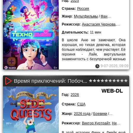
Год:
2025
Страна:
Россия
Жанр:
Мультфильмы
/
Фантастика
/
2025 
Режиссер:
Анастасия Чернова
,
Ашот Ме
Длительность:
11 мин
В школе Аню не замечают. Она
хорошая, но тихая девочка, которая
больше наблюдает, чем участвует. Её
героиня - Лайк, виртуальная
знаменитость с безупречной жизнью
и миллионной аудиторией.
9-07-2026, 09:09
Время приключений: Побочные квесты 1 сезон (2026)
WEB-DL
Год:
2026
Страна:
США
Жанр:
2026 года
/
Боевики
/
Комедии
/
Му
Режиссер:
Виктор Куртрайт
,
Ники Ян
В этой истории Финн и Джейк ещё