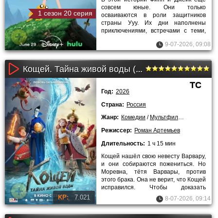
совсем юные. Они только
1 сезон 20 серия
осваиваются в роли защитников
страны Ууу. Их дни наполнены
приключениями, встречами с теми,
кому нужна помощь, и случайными
9-07-2026, 09:08
Кощей. Тайна живой воды (2026)
TC
Год:
2026
Страна:
Россия
Жанр:
Комедии
/
Мультфильмы
/
Приключ
Режиссер:
Роман Артемьев
Длительность:
1 ч 15 мин
Кощей нашёл свою невесту Варвару,
и они собираются пожениться. Но
Моревна, тётя Варвары, против
этого брака. Она не верит, что Кощей
исправился. Чтобы доказать
обратное, Кощей отправляется
KP:
7.021
8-07-2026, 09:14