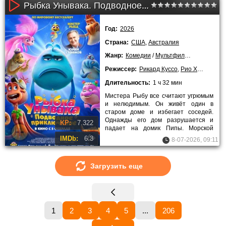
Рыбка Унывака. Подводное приключение (2026)
Год:
2026
Страна:
США
,
Австралия
Жанр:
Комедии
/
Мультфильмы
/
Приключ
Режиссер:
Рикард Куссо
,
Рио Хэррингтон
Длительность:
1 ч 32 мин
Мистера Рыбу все считают угрюмым
и нелюдимым. Он живёт один в
старом доме и избегает соседей.
Однажды его дом разрушается и
KP:
7.322
падает на домик Пипы. Морской
конёк теряет своё жильё, но не
IMDb:
6.3
8-07-2026, 09:11
Загрузить еще
1
2
3
4
5
...
206