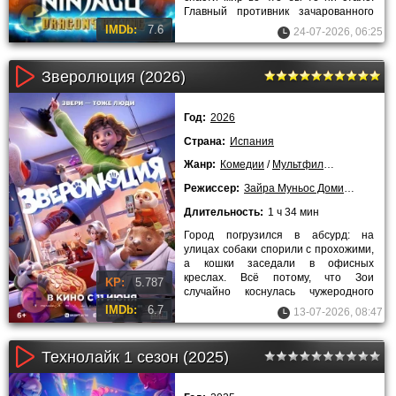
Главный противник зачарованного
мира собирается найти всех
IMDb:
7.6
24-07-2026, 06:25
Зверолюция (2026)
Год:
2026
Страна:
Испания
Жанр:
Комедии
/
Мультфильмы
/
Приключ
Режиссер:
Зайра Муньос Домингес
,
Хули
Длительность:
1 ч 34 мин
Город погрузился в абсурд: на
улицах собаки спорили с прохожими,
а кошки заседали в офисных
креслах. Всё потому, что Зои
KP:
5.787
случайно коснулась чужеродного
вещества, которое переписало ДНК.
IMDb:
6.7
13-07-2026, 08:47
Её
Технолайк 1 сезон (2025)