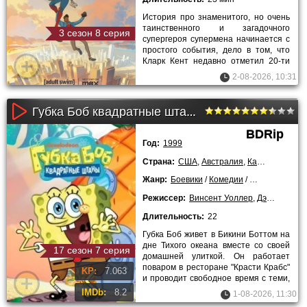
История про знаменитого, но очень
таинственного и загадочного
3 сезон 8 серия
супергероя супермена начинается с
простого события, дело в том, что
Кларк Кент недавно отметил 20-ти
летие, и все приключения в
2-08-2026, 10:31
Губка Боб квадратные штаны (1999)
BDRip
Год:
1999
Страна:
США
,
Австралия
,
Канада
,
Япони
Жанр:
Боевики
/
Комедии
/
Мультфильмы
Режиссер:
Винсент Уоллер
,
Дэйв Каннингэм
Длительность:
22
Губка Боб живет в Бикини Боттом на
дне Тихого океана вместе со своей
17 сезон 7 серия
домашней улиткой. Он работает
поваром в ресторане "Красти Крабс"
KP:
7.063
и проводит свободное время с теми,
кого
IMDb:
8.2
1-08-2026, 11:30