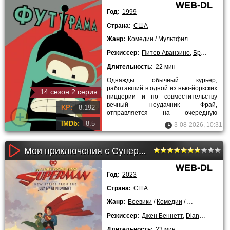
WEB-DL
Год:
1999
Страна:
США
Жанр:
Комедии
/
Мультфильмы
/
Приключ
Режиссер:
Питер Аванзино
,
Брэт Хааланд
Длительность:
22 мин
Однажды обычный курьер,
работавший в одной из нью-йоркских
14 сезон 2 серия
пиццерии и по совместительству
вечный неудачник Фрай,
KP:
8.192
отправляется на очередную
доставку и оказавшись в здании
IMDb:
8.5
3-08-2026, 10:31
сверхсекретной
Мои приключения с Суперменом (2 сезон)
WEB-DL
Год:
2023
Страна:
США
Жанр:
Боевики
/
Комедии
/
Мультфильмы
Режиссер:
Джен Беннетт
,
Diana Huh
,
Кри
Длительность:
23 мин