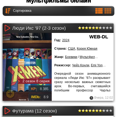
Мультфильмы онлайн
Люди Икс '97 (2-3 сезон)
WEB-DL
Год:
2024
Страна:
США
,
Корея Южная
Жанр:
Боевики
/
Мультфильмы
/
Приключ
Режиссер:
Чейз Конли
,
Emi Yonemura
,
Дж
Очередной сезон анимационного
сериала «Люди Икс ’97» раскрывает
2 сезон 8 серия
сразу несколько важных сюжетных
арок. Во-первых, считавшийся
KP:
8.385
погибшим профессор Чарльз
Ксавьер возвращается, чтобы вновь
IMDb:
8.9
Вчера, 12:02
Футурама (12 сезон)