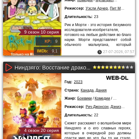
Жанр:
Комедии
/
Мультфильмы
/
Приключ
Режиссер:
Уэсли Арчер
,
Пит Мишелс
,
Jo
Длительность:
23
Рик и Морти - это история безумного
исследователя-изобретателя,
9 сезон 10 серия
готового на любые действия во благо
науки. Морти представляет собой
KP:
9
обычного мальчугана, который
посещает школу и общается со
IMDb:
9,1
27-07-2026, 07:57
Ниндзяго: Восстание драконов (2023)
WEB-DL
Год:
2023
Страна:
Канада
,
Дания
Жанр:
Боевики
/
Комедии
/
Мультфильмы
Режиссер:
Рич Джонсон
,
Дэниэл Ифи
,
Кр
Длительность:
22
Сюжет расскажет о волшебном мире
Ниндзяго и о его славных героях,
4 сезон 20 серия
которые в очередной раз должны
спасти мир во что бы то ни стало.