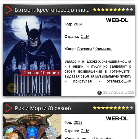
Бэтмен: Крестоносец в плаще (2024)
WEB-DL
Год:
2024
Страна:
США
Жанр:
Боевики
/
Криминальные
/
Мультф
Загадочник, Джокер, Женщина-кошка
и Пингвин, и публично заявляют о
своем возвращении в Готэм-Сити,
2 сезон 10 серия
выдавая себя за музыкальную группу
и приступая к отвлекающим
выступлениям в телевизионном
31-07-2026, 14:59
Рик и Морти (8 сезон)
WEB-DL
Год:
2013
Страна:
США