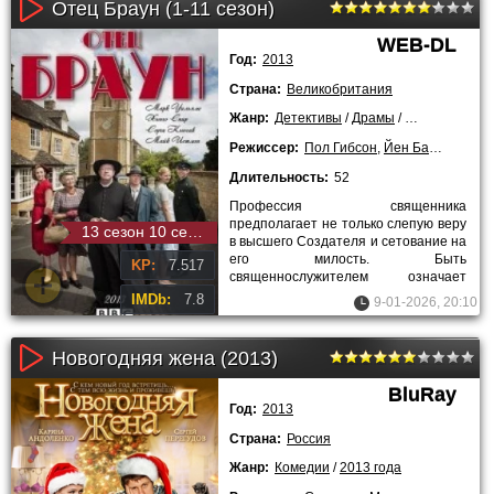
Отец Браун (1-11 сезон)
WEB-DL
Год:
2013
Страна:
Великобритания
Жанр:
Детективы
/
Драмы
/
Криминальны
Режиссер:
Пол Гибсон
,
Йен Барбер
,
Мэт
Длительность:
52
Профессия священника
предполагает не только слепую веру
13 сезон 10 серия
в высшего Создателя и сетование на
его милость. Быть
KP:
7.517
священнослужителем означает
иметь огромный жизненный опыт,
IMDb:
7.8
9-01-2026, 20:10
мудрый ум, тягу к
Новогодняя жена (2013)
BluRay
Год:
2013
Страна:
Россия
Жанр:
Комедии
/
2013 года