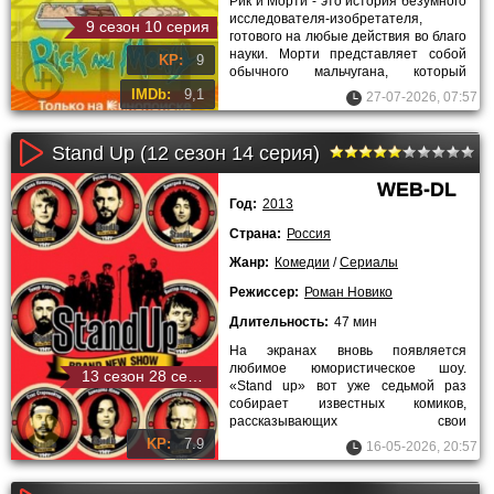
Рик и Морти - это история безумного
исследователя-изобретателя,
9 сезон 10 серия
готового на любые действия во благо
науки. Морти представляет собой
KP:
9
обычного мальчугана, который
посещает школу и общается со
IMDb:
9,1
27-07-2026, 07:57
Stand Up (12 сезон 14 серия)
WEB-DL
Год:
2013
Страна:
Россия
Жанр:
Комедии
/
Сериалы
Режиссер:
Роман Новико
Длительность:
47 мин
На экранах вновь появляется
любимое юмористическое шоу.
13 сезон 28 серия
«Stand up» вот уже седьмой раз
собирает известных комиков,
рассказывающих свои
непредсказуемые жизненные
KP:
7.9
16-05-2026, 20:57
истории или обсуждающие