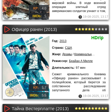
мировой войны. В ходе военной
операции элитный отряд
KP:
4.0
американских солдатов узнает о том,
что в распоряжении нацистов
IMDb:
5
19-08-2025, 13:17
находится
Офицер ранен (2013)
HDrip
Год:
2013
Страна:
США
Жанр:
Драмы
/
Криминальные
/
2013 года
Режиссер:
Брайан А Милле
Длительность:
97 мин
Сюжет криминального боевика
«Офицер ранен» рассказывает о
полицейском, который берется за
собственное расследование
KP:
5.7
запутанного дела об
изнасилованиях и убийствах.
IMDb:
5.5
19-08-2025, 13:17
Прошлое детектива имеет
Тайна Вестерплатте (2013)