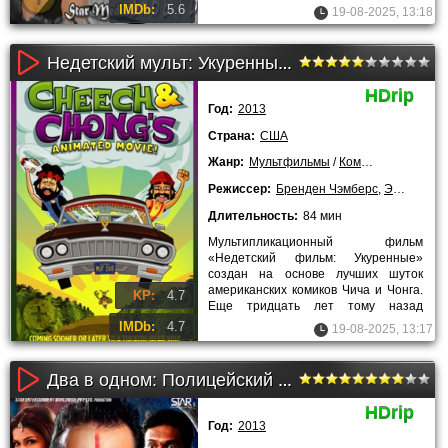
бессмысленности своего
IMDb:
5.6
19-08-2025, 13:18
существования. И
Недетский мульт: Укуренные (2013)
HDrip
Год:
2013
Страна:
США
Жанр:
Мультфильмы
/
Комедии
/
2013 год
Режиссер:
Бренден Чэмберс
,
Эрик Д. Чэмбер
Длительность:
84 мин
Мультипликационный фильм
«Недетский фильм: Укуренные»
создан на основе лучших шуток
американских комиков Чича и Чонга.
KP:
4.7
Еще тридцать лет тому назад
популярный дуэт начал выступать в
IMDb:
4.7
19-08-2025, 13:17
Два в одном: Полицейский и бандит (2013)
HDrip
Год:
2013