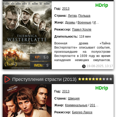
HDrip
Год:
2013
Страна:
Литва
,
Польша
Жанр:
Драмы
/
Военные
/
Исторические
/
Режиссер:
Павел Хохле
Длительность:
118 мин
Военная драма «Тайна
Вестерплатте» описывает события,
произошедшие на полуострове
Вестерплатте в 1939 году во время
KP:
5.0
нападения немецких оккупантов.
Польская оборонительная армия,
IMDb:
5
19-08-2025, 13:17
состоящая
Преступления страсти (2013)
HDrip
Год:
2013
Страна:
Швеция
Жанр:
Криминальные
/
2013 года
Режиссер:
Биргер Ларсе