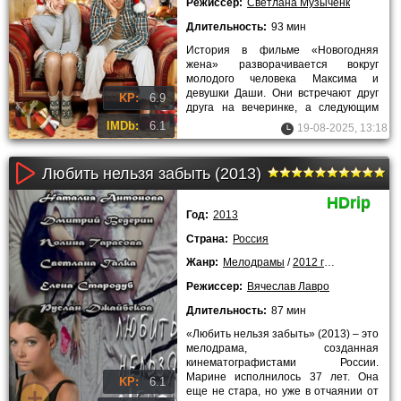
Режиссер:
Светлана Музыченк
Длительность:
93 мин
История в фильме «Новогодняя
жена» разворачивается вокруг
молодого человека Максима и
девушки Даши. Они встречают друг
KP:
6.9
друга на вечеринке, а следующим
утром просыпаются рядом, мало
IMDb:
6.1
19-08-2025, 13:18
помня
Любить нельзя забыть (2013)
HDrip
Год:
2013
Страна:
Россия
Жанр:
Мелодрамы
/
2012 года
Режиссер:
Вячеслав Лавро
Длительность:
87 мин
«Любить нельзя забыть» (2013) – это
мелодрама, созданная
кинематографистами России.
Марине исполнилось 37 лет. Она
KP:
6.1
еще не стара, но уже в отчаянии от