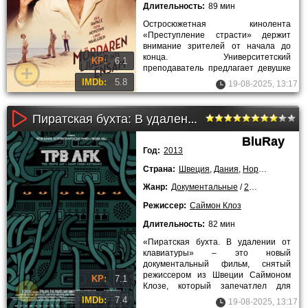
Длительность:
89 мин
Остросюжетная кинолента
«Преступление страсти» держит
внимание зрителей от начала до
конца. Университетский
KP:
6.1
преподаватель предлагает девушке
по имени Пак отправиться с ним на
IMDb:
5.8
19-08-2025, 13:17
остров, чтобы
Пиратская бухта: В удалении от клавиатуры (2013)
BluRay
Год:
2013
Страна:
Швеция
,
Дания
,
Норвегия
,
Велик
Жанр:
Документальные
/
2013 года
/
Лучш
Режиссер:
Саймон Клоз
Длительность:
82 мин
«Пиратская бухта. В удалении от
клавиатуры» – это новый
документальный фильм, снятый
режиссером из Швеции Саймоном
KP:
7.1
Клозе, который запечатлел для
потомков судебный процесс между
IMDb:
7.4
19-08-2025, 13:17