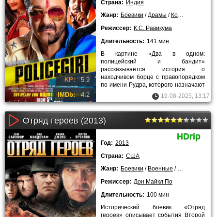
Страна:
Индия
Жанр:
Боевики
/
Драмы
/
Комедии
/
2013 
Режиссер:
К.С. Равикума
Длительность:
141 мин
В картине «Два в одном:
полицейский и бандит»
рассказывается история о
находчивом борце с правопорядком
KP:
5.9
по имени Рудра, которого назначают
на пост полицейского в город
IMDb:
4.2
19-08-2025, 13:17
Амалапур. Заняв
Отряд героев (2013)
HDrip
Год:
2013
Страна:
США
Жанр:
Боевики
/
Военные
/
2013 года
Режиссер:
Дон Майкл По
Длительность:
100 мин
Исторический боевик «Отряд
героев» описывает события Второй