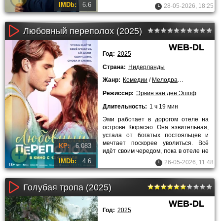
отдел прослушки, чтобы держать
IMDb:
6.6
28-05-2026, 18:25
Любовный переполох (2025)
WEB-DL
Год:
2025
Страна:
Нидерланды
Жанр:
Комедии
/
Мелодрамы
/
Фэнтези
/
Режиссер:
Эрвин ван ден Эшоф
Длительность:
1 ч 19 мин
Эми работает в дорогом отеле на
острове Кюрасао. Она язвительная,
устала от богатых постояльцев и
мечтает поскорее уволиться. Всё
KP:
6.083
идёт своим чередом, пока в отеле не
появляется кинозвезда
IMDb:
4.6
26-05-2026, 11:48
Голубая тропа (2025)
WEB-DL
Год:
2025