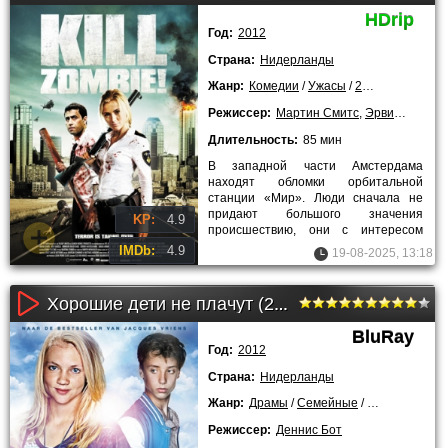
HDrip
Год:
2012
Страна:
Нидерланды
Жанр:
Комедии
/
Ужасы
/
2012 года
Режиссер:
Мартин Смитс
,
Эрвин ван ден Эшо
Длительность:
85 мин
В западной части Амстердама
находят обломки орбитальной
станции «Мир». Люди сначала не
придают большого значения
KP:
4.9
происшествию, они с интересом
смотрят на то, что осталось от
IMDb:
4.9
19-08-2025, 13:18
объекта. Правда
Хорошие дети не плачут (2012)
BluRay
Год:
2012
Страна:
Нидерланды
Жанр:
Драмы
/
Семейные
/
2012 года
/
Лу
Режиссер:
Деннис Бот