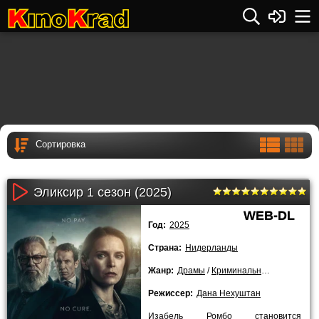
Эликсир 1 сезон (2025)
WEB-DL
Год:
2025
Страна:
Нидерланды
Жанр:
Драмы
/
Криминальные
/
2025 года
Режиссер:
Дана Нехуштан
Изабель Ромбо становится