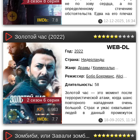
3 сезон 8 серия
не по зову сердца, а по
определенному стечению
обстоятельств. Едва на его плечах
успели появиться погоны, герой стал
IMDb:
7.8
12-12-2025, 16:34
Золотой час (2022)
WEB-DL
Год:
2022
Страна:
Нидерланды
Жанр:
Драмы
/
Криминальные
/
Триллер
Режиссер:
Бобо Боерманс
,
Alicia Wilson Soesbergen
Длительность:
58
Золотой час — это момент после
террористической атаки, когда шанс
2 сезон 6 серия
повторного нападения очень
большой. Страх и ужас охватывает
KP:
6.983
людей в данный промежуток
времени и нужно принимать
IMDb:
7.7
18-09-2025, 11:34
быстрые
Зомбиби, или Завали зомбака (2012)