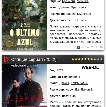
Страна:
Бразилия
,
Мексика
,
Нидерланд
Жанр:
Драмы
/
Приключения
/
Фантастик
Режиссер:
Габриэль Маскаро
Длительность:
1 ч 25 мин
Правительство, стремясь улучшить
экономическую эффективность,
предлагает переселить пожилых
людей в специализированные жилые
комплексы. Однако 77-летняя Тереза
решает не подчиняться этим
4-01-2026, 23:09
Спящие сериал (2022)
WEB-DL
Год:
2022
Страна:
Нидерланды
Жанр:
Драмы
/
Криминальные
/
Сериалы
Режиссер:
Аарон Ван Вален
,
Max Porcelijn
Длительность:
45
Мартин – один из тех сотрудников
полиции, которые пришли на службу