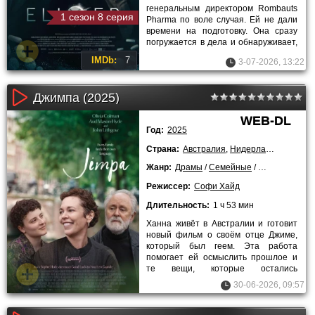
генеральным директором Rombauts
1 сезон 8 серия
Pharma по воле случая. Ей не дали
времени на подготовку. Она сразу
погружается в дела и обнаруживает,
что компания на грани провала.
IMDb:
7
3-07-2026, 13:22
Джимпа (2025)
WEB-DL
Год:
2025
Страна:
Австралия
,
Нидерланды
,
Финля
Жанр:
Драмы
/
Семейные
/
2025 года
Режиссер:
Софи Хайд
Длительность:
1 ч 53 мин
Ханна живёт в Австралии и готовит
новый фильм о своём отце Джиме,
который был геем. Эта работа
помогает ей осмыслить прошлое и
те вещи, которые остались
недосказанными между ними. Рядом
30-06-2026, 09:57
с