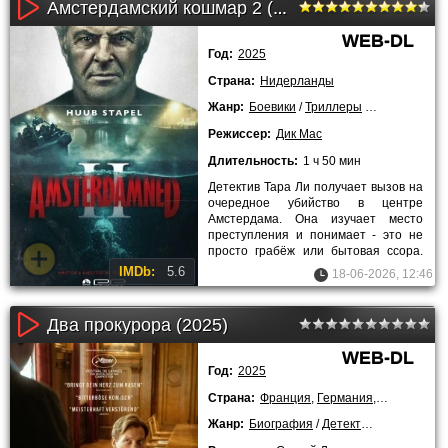
Амстердамский кошмар 2 (2025)
WEB-DL
Год:
2025
Страна:
Нидерланды
Жанр:
Боевики
/
Триллеры
/
Ужасы
/
2025
Режиссер:
Дик Мас
Длительность:
1 ч 50 мин
Детектив Тара Ли получает вызов на
очередное убийство в центре
Амстердама. Она изучает место
преступления и понимает - это не
просто грабёж или бытовая ссора.
Тара Ли вспоминает старое
IMDb:
5.6
18-06-2026, 12:46
Два прокурора (2025)
WEB-DL
Год:
2025
Страна:
Франция
,
Германия
,
Нидерланд
Жанр:
Биография
/
Детективы
/
Драмы
/
И