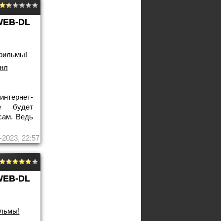
WEB-DL
фильмы!
нл
интернет-
е будет
сам. Ведь
-2023, 22:57
WEB-DL
льмы!