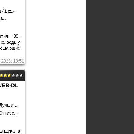
ы
/
Лучшие фильмы!
уа
,
.
тия – 38-
о, ведь у
мешающие
-2023, 19:51
WEB-DL
Лучшие фильмы!
Эттиэс
,
.
анщика в