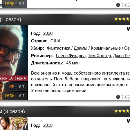
IMDb:
8.7
7-05
(1 сезон)
Год:
2020
Страна:
США
Жанр:
Фантастика
/
Драмы
/
Криминальные
/
Се
Режиссер:
Гленн Фикарра
,
Тим Хантер
,
Джон Ре
Длительность:
45 мин.
Всю энергию и мощь собственного интеллекта г
езон 10 серия
создатель Пол Леблан направил на уникальны
призванный стать первым помощником каждого 
KP:
6.7
У него не было стремлений
IMDb:
6.7
7-05
 (3 сезон)
Год:
2018