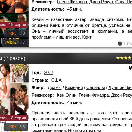
Режиссер:
Гленн Фикарра
,
Джон Рекуа
,
Сара Пиа 
Длительность:
45 мин.
Кевин – известный актер, звезда ситкома. Ег
езон 18 серия
близнец Кейт, в отличие от братца, успеха не 
Она – личный ассистент в компании, а ее
KP:
8.3
проблема – лишний вес. Кейт
IMDb:
8.7
7-05
 (2 сезон)
Год:
2017
Страна:
США
Жанр:
Драмы
/
Комедии
/
Сериалы
/
Лучшие фи
Режиссер:
Кен Олин
,
Гленн Фикарра
,
Джон Рек
Длительность:
45 мин.
Прошлая часть началась с того, что главн
езон 18 серия
праздновали свой 36-й день рождения. Основны
затрагивают трёх людей, поэтому нас ожидают т
KP:
8.3
сюжетные линии. Но при этом они