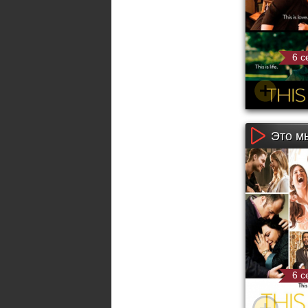
6 с
Это мы
6 с