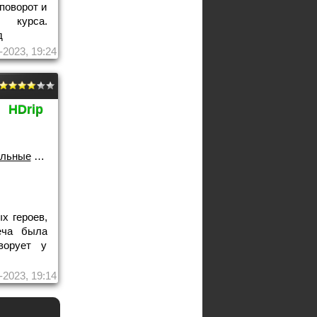
поворот и
 курса.
д
-2023, 19:24
HDrip
альные
/
2015 года
х героев,
еча была
ворует у
-2023, 19:14