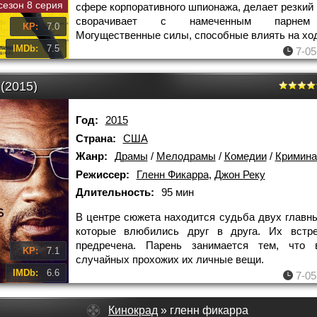
сезон 8 серия
сфере корпоративного шпионажа, делает резкий 
сворачивает с намеченным парнем
KP:
7.0
Могущественные силы, способные влиять на хо
IMDb:
7.5
7-05
(2015)
Год:
2015
Страна:
США
Жанр:
Драмы
/
Мелодрамы
/
Комедии
/
Кримин
Режиссер:
Гленн Фикарра
,
Джон Реку
Длительность:
95 мин
В центре сюжета находится судьба двух главны
которые влюбились друг в друга. Их встр
предречена. Парень занимается тем, что 
KP:
7.1
случайных прохожих их личные вещи.
IMDb:
6.6
7-05
Кинокрад
» гленн фикарра