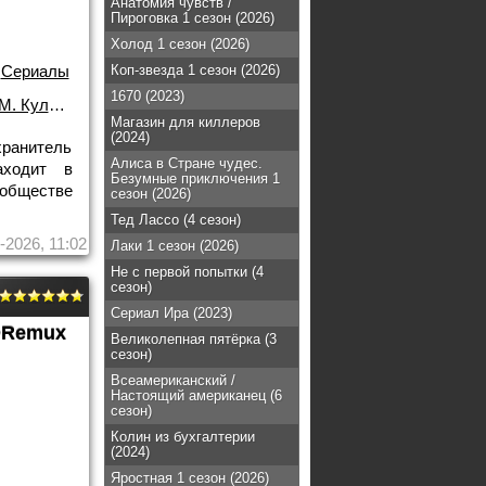
Анатомия чувств /
Пироговка 1 сезон (2026)
Холод 1 сезон (2026)
Коп-звезда 1 сезон (2026)
/
Сериалы
1670 (2023)
Кулпеппер
Магазин для киллеров
(2024)
хранитель
Алиса в Стране чудес.
аходит в
Безумные приключения 1
ообществе
сезон (2026)
Тед Лассо (4 сезон)
-2026, 11:02
Лаки 1 сезон (2026)
Не с первой попытки (4
сезон)
Сериал Ира (2023)
Remux
Великолепная пятёрка (3
сезон)
Всеамериканский /
Настоящий американец (6
сезон)
Колин из бухгалтерии
(2024)
Яростная 1 сезон (2026)