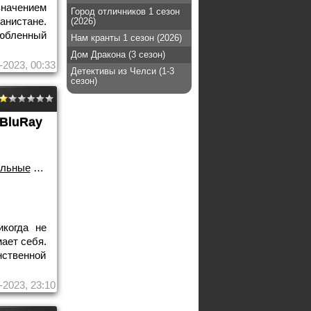
значением
Город отличников 1 сезон
анистане.
(2026)
любленный
Нам кранты 1 сезон (2026)
Дом Дракона (3 сезон)
-2023, 00:33
Детективы из Челси (1-3
сезон)
BluRay
альные
/
Биография
/
Зарубежные
икогда не
ает себя.
ственной
-2023, 23:10