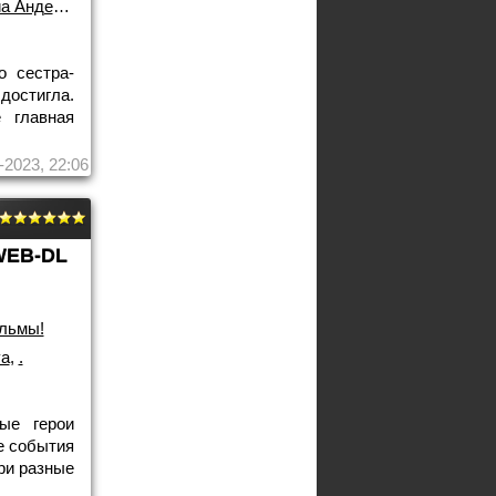
Андерсон
,
.
о сестра-
достигла.
 главная
-2023, 22:06
WEB-DL
льмы!
уа
,
.
ые герои
е события
ри разные