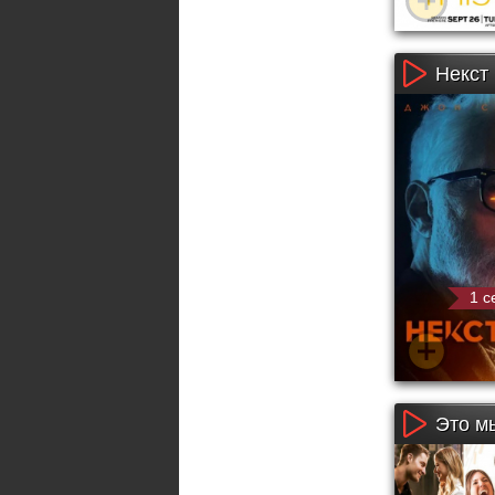
Некст 
1 с
Это мы