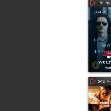
Не сра
1 
Это мы