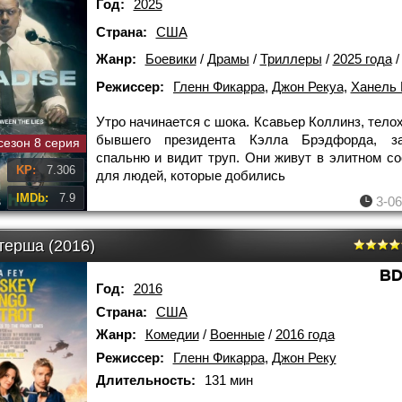
Год:
2025
Страна:
США
Жанр:
Боевики
/
Драмы
/
Триллеры
/
2025 года
Режиссер:
Гленн Фикарра
,
Джон Рекуа
,
Ханель М. 
Утро начинается с шока. Ксавьер Коллинз, тело
бывшего президента Кэлла Брэдфорда, з
сезон 8 серия
спальню и видит труп. Они живут в элитном с
KP:
7.306
для людей, которые добились
IMDb:
7.9
3-06
терша (2016)
BD
Год:
2016
Страна:
США
Жанр:
Комедии
/
Военные
/
2016 года
Режиссер:
Гленн Фикарра
,
Джон Реку
Длительность:
131 мин