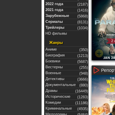
2022 года
(2187)
2021 года
(1416)
Зарубежные
(5868)
Сериалы
(8131)
Трейлеры
(1034)
HD фильмы
2 
Жанры
Аниме
(350)
Биография
(1213)
Боевики
(5687)
Вестерны
(255)
Репор
Военные
(948)
Детективы
(3666)
Документальные
(880)
Драмы
(16449)
Исторические
(1283)
Комедии
(11186)
Криминальные
(4935)
Мелодрамы
(5464)