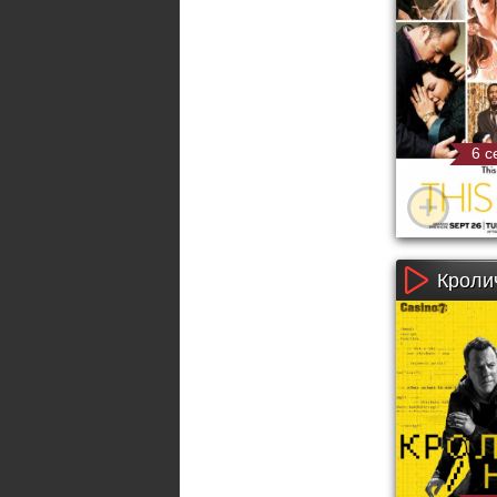
6 с
Кролич