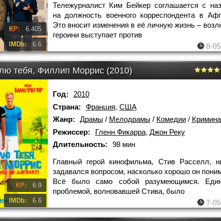
Тележурналист Ким Бейкер соглашается с на
на должность военного корреспондента в Афг
Это вносит изменения в её личную жизнь – воз
KP:
6.405
героини выступает против
IMDb:
6.6
8-05
лю тебя, Филлип Моррис (2010)
Год:
2010
Страна:
Франция
,
США
Жанр:
Драмы
/
Мелодрамы
/
Комедии
/
Кримин
Режиссер:
Гленн Фикарра
,
Джон Реку
Длительность:
98 мин
Главный герой кинофильма, Стив Расселл, н
задавался вопросом, насколько хорошо он поним
Всё было само собой разумеющимся. Един
KP:
6.9
проблемой, волновавшей Стива, было
IMDb:
6.6
7-05