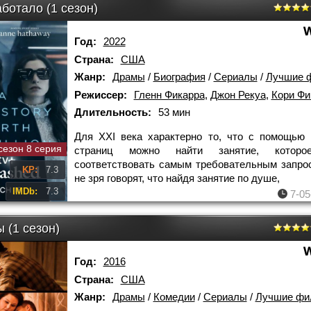
ботало (1 сезон)
Год:
2022
Страна:
США
Жанр:
Драмы
/
Биография
/
Сериалы
/
Лучшие 
Режиссер:
Гленн Фикарра
,
Джон Рекуа
,
Кори Фи
Длительность:
53 мин
Для XXI века характерно то, что с помощью 
сезон 8 серия
страниц можно найти занятие, которо
соответствовать самым требовательным запро
KP:
7.3
не зря говорят, что найдя занятие по душе,
IMDb:
7.3
7-05
 (1 сезон)
Год:
2016
Страна:
США
Жанр:
Драмы
/
Комедии
/
Сериалы
/
Лучшие фи