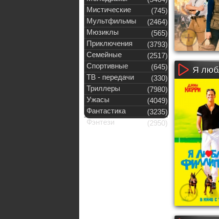
Мистические
(745)
Мультфильмы
(2464)
Мюзиклы
(565)
Приключения
(3793)
Семейные
(2517)
Спортивные
(645)
Я люб
ТВ - передачи
(330)
Триллеры
(7980)
Ужасы
(4049)
Фантастика
(3235)
Фэнтези
(2950)