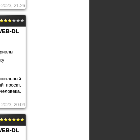
-2023, 21:26
WEB-DL
риалы
ку
ениальный
й проект,
человека.
-2023, 20:04
WEB-DL