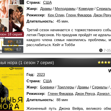
Страна:
США
Жанр:
Драмы
/
Мелодрамы
/
Комедии
/
Сериал
Режиссер:
Кен Олин
,
Гленн Фикарра
,
Джон Рек
Длительность:
45 мин.
Третий сезон начинается с торжественного собы
езон 18 серия
летия Пирсонов. Но праздник пройдёт не идеальн
каждого члена семьи накопились проблемы, 
KP:
8.3
расслабиться. Кейт и Тобби
IMDb:
8.7
7-05
ья нора (1 сезон 7 серия)
Год:
2023
Страна:
США
Жанр:
Боевики
/
Триллеры
/
Драмы
/
Сериалы
/
Режиссер:
Гленн Фикарра
,
Джон Рекуа
,
Дэниэл 
Длительность:
88 мин
Жизненный путь Джона Вейра, великого обм