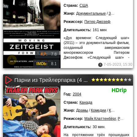
Страна:
США
Жанр:
Документальные
/
Зарубежные
/
Л
Режиссер:
Питер Джозеф
Длительность:
161 мин
«Дух времени: Следующий шаг»
(2011) – это документальный фильм,
созданный американским
кинорежиссером Питером
KP:
7.8
Джозефом. «Следующий шаг» -
завершающая часть трилогии «Дух
IMDb:
8.1
7-05-2023, 15:30
времени». Если в
Парни из Трейлерпарка (4 сезон)
HDrip
Год:
2004
Страна:
Канада
Жанр:
Драмы
/
Комедии
/
Криминальные
Режиссер:
Майк Клаттенбёрг
,
Рон Мерфи
Длительность:
30 мин.
На протяжении трёх прошедших