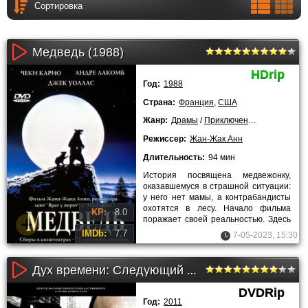
Медведь (1988)
HDrip
Год:
1988
Страна:
Франция
,
США
Жанр:
Драмы
/
Приключения
/
Семейные
Режиссер:
Жан-Жак Анн
Длительность:
94 мин
История посвящена медвежонку,
оказавшемуся в страшной ситуации:
у него нет мамы, а контрабандисты
охотятся в лесу. Начало фильма
KP:
8.0
поражает своей реальностью. Здесь
нет завуалированности:
IMDb:
7.7
7-05-2023, 15:30
Дух времени: Следующий шаг (2011)
DVDRip
Год:
2011