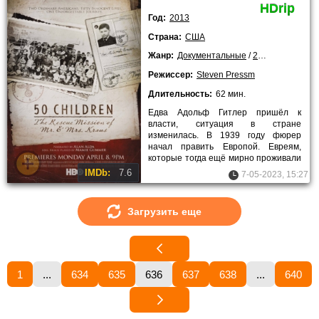
HDrip
Год:
2013
Страна:
США
Жанр:
Документальные
/
2013 года
/
Лучш
Режиссер:
Steven Pressm
Длительность:
62 мин.
Едва Адольф Гитлер пришёл к
власти, ситуация в стране
изменилась. В 1939 году фюрер
начал править Европой. Евреям,
которые тогда ещё мирно проживали
в Германии и Австрии, приходилось
IMDb:
7.6
7-05-2023, 15:27
Загрузить еще
1
...
634
635
636
637
638
...
640