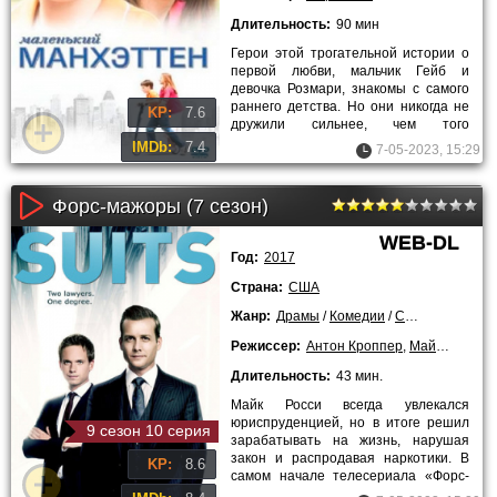
Длительность:
90 мин
Герои этой трогательной истории о
первой любви, мальчик Гейб и
девочка Розмари, знакомы с самого
раннего детства. Но они никогда не
KP:
7.6
дружили сильнее, чем того
требовали обстоятельства. Ведь
IMDb:
7.4
7-05-2023, 15:29
Форс-мажоры (7 сезон)
WEB-DL
Год:
2017
Страна:
США
Жанр:
Драмы
/
Комедии
/
Сериалы
/
Лучш
Режиссер:
Антон Кроппер
,
Майкл Смит
,
Длительность:
43 мин.
Майк Росси всегда увлекался
юриспруденцией, но в итоге решил
9 сезон 10 серия
зарабатывать на жизнь, нарушая
закон и распродавая наркотики. В
KP:
8.6
самом начале телесериала «Форс-
Мажоры» парень попал в облаву и