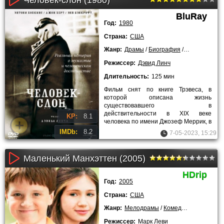
BluRay
Год:
1980
Страна:
США
Жанр:
Драмы
/
Биография
/
Зарубежные
Режиссер:
Дэвид Линч
Длительность:
125 мин
Фильм снят по книге Трэвеса, в
которой описана жизнь
существовавшего в
действительности в XIX веке
KP:
8.1
человека по имени Джозеф Меррик, в
романе – Джон. Из-за врождённого
IMDb:
8.2
7-05-2023, 15:29
уродства головы,
Маленький Манхэттен (2005)
HDrip
Год:
2005
Страна:
США
Жанр:
Мелодрамы
/
Комедии
/
Семейные
Режиссер:
Марк Леви