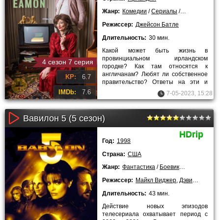
Жанр:
Комедии
/
Сериалы
/
Лучшие филь
Режиссер:
Джейсон Батле
Длительность:
30 мин.
Какой может быть жизнь в
провинциальном ирландском
4 сезон 7 серия
городке? Как там относятся к
англичанам? Любят ли собственное
KP:
6.7
правительство? Ответы на эти и
многие другие вопросы мы узнаем из
IMDb:
7.6
7-05-2023, 15:28
Вавилон 5 (5 сезон)
HDrip
Год:
1998
Страна:
США
Жанр:
Фантастика
/
Боевики
/
Драмы
/
Пр
Режиссер:
Майкл Виджер
,
Дэвид Дж. Эгил
Длительность:
43 мин.
Действие новых эпизодов
телесериала охватывает период с