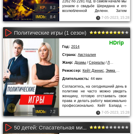
2262 по 2281 год. В самом начале мы
узнаем о свадьбе Шеридана и его
KP:
8.2
возлюбленной Деленн. Затем
проходит коронация героя сериала
IMDb:
8.4
7-05-2023, 15:28
Политические игры (1 сезон)
HDrip
Год:
2014
Страна:
Австралия
Жанр:
Драмы
/
Сериалы
/
Лучшие фильмы!
Режиссер:
Кейт Дэннис
,
Эмма Фрима
Длительность:
44 мин
Согласитесь, на сегодняшний день в
политике не часто можно увидеть
женщину, готовую отстаивать свои
права и делать работу максимально
профессионально. Кейт Бэлард –
главная героиня сериала
IMDb:
7.2
7-05-2023, 15:28
50 детей: Спасательная миссия мистера и миссис Краус (2013)