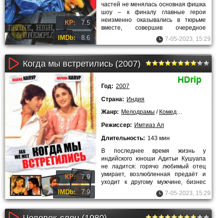
частей не менялась основная фишка
шоу – к финалу главные герои
неизменно оказывались в тюрьме
KP:
7.5
вместе, совершив очередное
нарушение закона. Но конец
IMDb:
8.6
7-05-2023, 15:29
прошлого
Когда мы встретились (2007)
HDrip
Год:
2007
Страна:
Индия
Жанр:
Мелодрамы
/
Комедии
/
Зарубежн
Режиссер:
Имтиаз Ал
Длительность:
143 мин
В последнее время жизнь у
индийского юноши Адитьи Кушуапа
не ладится: горячо любимый отец
умирает, возлюбленная предаёт и
KP:
7.9
уходит к другому мужчине, бизнес
идёт из рук вон плохо… Да ещё и
IMDb:
7.9
7-05-2023, 15:29
Человек-слон (1980)