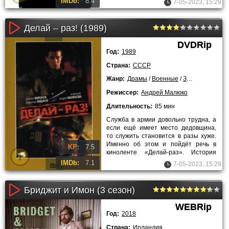
IMDb:
8.4
7-05-2023, 15:29
Делай – раз! (1989)
DVDRip
Год:
1989
Страна:
СССР
Жанр:
Драмы
/
Военные
/
Зарубежные
/
Л
Режиссер:
Андрей Малюко
Длительность:
85 мин
Служба в армии довольно трудна, а
если ещё имеет место дедовщина,
то служить становится в разы хуже.
Именно об этом и пойдёт речь в
KP:
7.5
киноленте «Делай-раз». История
началась с момента, когда
IMDb:
7.1
7-05-2023, 15:29
Бриджит и Имон (3 сезон)
WEBRip
Год:
2018
Страна:
Ирландия