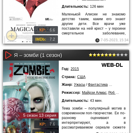
Длительность:
126 мин
Маленькой Алисии не знакомо
детство таким, каким его знают
другие дети. Все врачи уже
поставили на ней крест – у героини
KP:
6.6
смертельное заболевание,
ежеминутно убивающее ребёнка.
IMDb:
7.2
7-05-2023, 15:34
Чтобы хоть
Я – зомби (1 сезон)
WEB-DL
Год:
2015
Страна:
США
Жанр:
Ужасы
/
Фантастика
/
Драмы
/
Кри
Режиссер:
Майрзи Алмас
,
Роб Тома
Длительность:
43 мин.
Тема зомби – популярный мотив в
современном поп-творчестве. Ее по-
5 сезон 13 серия
разному оценивают и
интерпретируют, а в
KP:
7.6
рассматриваемом сериале сюжете
закрутили таким образом, что