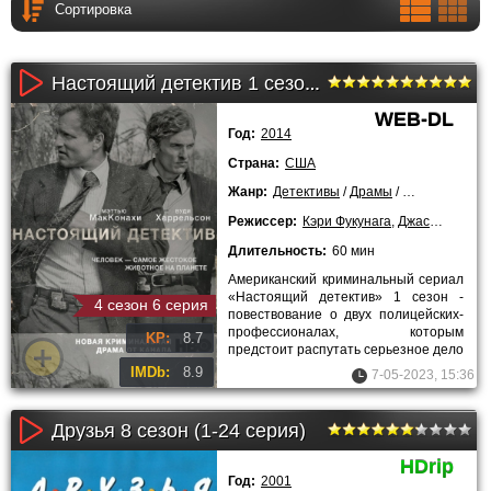
Настоящий детектив 1 сезон (1-8 серия)
WEB-DL
Год:
2014
Страна:
США
Жанр:
Детективы
/
Драмы
/
Криминальны
Режиссер:
Кэри Фукунага
,
Джастин Ли
Длительность:
60 мин
Американский криминальный сериал
«Настоящий детектив» 1 сезон -
4 сезон 6 серия
повествование о двух полицейских-
профессионалах, которым
KP:
8.7
предстоит распутать серьезное дело
об убийстве, совершенное
IMDb:
8.9
7-05-2023, 15:36
Друзья 8 сезон (1-24 серия)
HDrip
Год:
2001