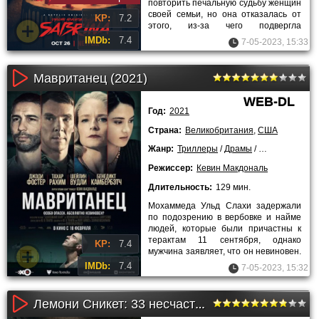
повторить печальную судьбу женщин
своей семьи, но она отказалась от
KP:
7.2
этого, из-за чего подвергла
смертельной опасности всех живых
IMDb:
7.4
7-05-2023, 15:33
Мавританец (2021)
WEB-DL
Год:
2021
Страна:
Великобритания
,
США
Жанр:
Триллеры
/
Драмы
/
2021 года
/
Лу
Режиссер:
Кевин Макдональ
Длительность:
129 мин.
Мохаммеда Ульд Слахи задержали
по подозрению в вербовке и найме
людей, которые были причастны к
терактам 11 сентября, однако
KP:
7.4
мужчина заявляет, что он невиновен.
Не предъявив ему обвинения и
IMDb:
7.4
7-05-2023, 15:32
Лемони Сникет: 33 несчастья (3 сезон)