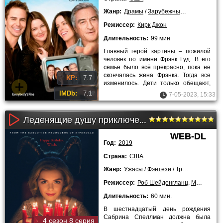
Жанр:
Драмы
/
Зарубежные
/
Лучшие фил
Режиссер:
Кирк Джон
Длительность:
99 мин
Главный герой картины – пожилой
человек по имени Фрэнк Гуд. В его
семье было всё прекрасно, пока не
скончалась жена Фрэнка. Тогда все
KP:
7.7
изменилось. Дети только обещают,
что навестят отца, а
IMDb:
7.1
7-05-2023, 15:33
Леденящие душу приключения Сабрины (2 сезон)
WEB-DL
Год:
2019
Страна:
США
Жанр:
Ужасы
/
Фэнтези
/
Триллеры
/
Дра
Режиссер:
Роб Шейденгланц
,
Мэгги Кили
Длительность:
60 мин.
В шестнадцатый день рождения
Сабрина Спеллман должна была
4 сезон 8 серия