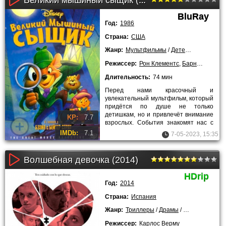
Великий мышиный сыщик (1986)
BluRay
Год:
1986
Страна:
США
Жанр:
Мультфильмы
/
Детективы
/
Прикл
Режиссер:
Рон Клементс
,
Барни Мэттинсон
Длительность:
74 мин
Перед нами красочный и
увлекательный мультфильм, который
придётся по душе не только
детишкам, но и привлечёт внимание
KP:
7.7
взрослых. События знакомят нас с
отважным и обаятельным героем по
IMDb:
7.1
7-05-2023, 15:35
имени
Волшебная девочка (2014)
HDrip
Год:
2014
Страна:
Испания
Жанр:
Триллеры
/
Драмы
/
2014 года
/
Лу
Режиссер:
Карлос Верму