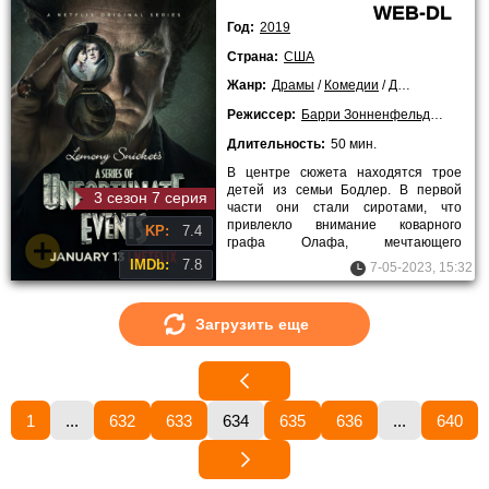
WEB-DL
Год:
2019
Страна:
США
Жанр:
Драмы
/
Комедии
/
Детективы
/
При
Режиссер:
Барри Зонненфельд
,
Бо Уэл
Длительность:
50 мин.
В центре сюжета находятся трое
детей из семьи Бодлер. В первой
3 сезон 7 серия
части они стали сиротами, что
привлекло внимание коварного
KP:
7.4
графа Олафа, мечтающего
завладеть деньгами их погибших
IMDb:
7.8
7-05-2023, 15:32
родителей. К
Загрузить еще
1
...
632
633
634
635
636
...
640