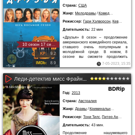
Страна:
США
Жанр:
Мелодрамы
/
Комедии
/
Сериалы
/
Режиссер:
Гари Хэлворсон
,
Кевин Брайт
Длительность:
22 мин
«Друзья» 8 сезон – продолжение
американского комедийного сериала,
10 сезон 17 серия
ставшего очень популярным в
молодёжной среде. В новом, 8
KP:
9.2
сезоне вы сможете продолжить
увлекательное наблюдение за
IMDb:
8.9
7-05-2023, 15:35
жизнью
Леди-детектив мисс Фрайни Фишер (2 сезон)
BDRip
Год:
2013
Страна:
Австралия
Жанр:
Драмы
/
Криминальные
/
Детектив
Режиссер:
Тони Тилс
,
Питер Андрикидис
Длительность:
43 мин.
Продолжение нашумевшего