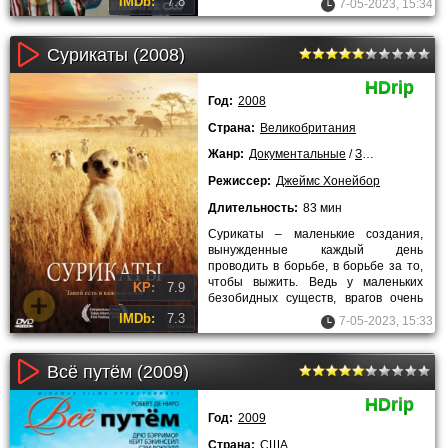
IMDb:
7.8
7-05-2023, 15:34
приобретенный талант
Сурикаты (2008)
HDrip
Год:
2008
Страна:
Великобритания
Жанр:
Документальные
/
Зарубежные
/
Л
Режиссер:
Джеймс Хонейбор
Длительность:
83 мин
Сурикаты – маленькие создания,
вынужденные каждый день
проводить в борьбе, в борьбе за то,
чтобы выжить. Ведь у маленьких
KP:
7.9
безобидных существ, врагов очень
много. Они строят дома, создают
IMDb:
7.3
7-05-2023, 15:33
Всё путём (2009)
HDrip
Год:
2009
Страна:
США