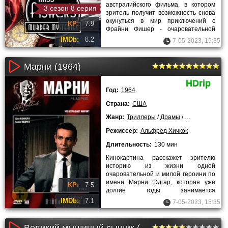
австралийского фильма, в котором
3 сезон 8 серия
зритель получит возможность снова
окунуться в мир приключений с
KP:
7.9
Фрайни Фишер - очаровательной
молодой авантюристкой, обожающей
IMDb:
8.2
7-05-2023, 15:35
Марни (1964)
HDrip
Год:
1964
Страна:
США
Жанр:
Триллеры
/
Драмы
/
Зарубежные
/
Режиссер:
Альфред Хичкок
Длительность:
130 мин
Кинокартина расскажет зрителю
историю из жизни одной
очаровательной и милой героини по
имени Марни Эдгар, которая уже
KP:
7.5
долгие годы занимается
прокручиванием прекрасно
IMDb:
7.1
7-05-2023, 15:35
продуманных афер. Она