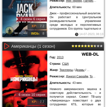
Режиссер:
Янн Тернер
,
Патрисия Ригген
Длительность:
60 мин
Джек – профессиональный аналитик.
Он работает в Центральном
4 сезон 6 серия
разведывательном управлении
среди молодых и перспективных
KP:
7.2
сотрудников. Его группа тщательно и
зачастую успешно завершает свою
IMDb:
8
14-07-2023, 06:13
Американцы (1 сезон)
WEB-DL
Год:
2013
Страна:
США
Жанр:
Триллеры
/
Драмы
/
Криминальны
Режиссер:
Дэниэл Сакхайм
,
Томас Шламми
Длительность:
43 мин.
Немного американского экшена в
советскую действительность – и
6 сезон 10 серия
получится сериал. Сюжет ТВ-шоу
«Американцы» повествует о двух
KP:
7.7
сотрудниках КГБ, которые во