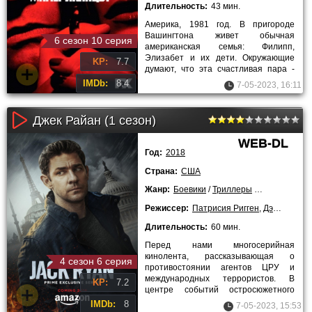
Длительность:
43 мин.
Америка, 1981 год. В пригороде
Вашингтона живет обычная
6 сезон 10 серия
американская семья: Филипп,
Элизабет и их дети. Окружающие
KP:
7.7
думают, что эта счастливая пара -
простые американцы, строящие свое
IMDb:
8.4
7-05-2023, 16:11
Джек Райан (1 сезон)
WEB-DL
Год:
2018
Страна:
США
Жанр:
Боевики
/
Триллеры
/
Драмы
/
Сер
Режиссер:
Патрисия Ригген
,
Дэниэл Сакхайм
Длительность:
60 мин.
Перед нами многосерийная
кинолента, рассказывающая о
4 сезон 6 серия
противостоянии агентов ЦРУ и
международных террористов. В
KP:
7.2
центре событий остросюжетного
сериала оказывается Джек Райан –
IMDb:
8
7-05-2023, 15:53