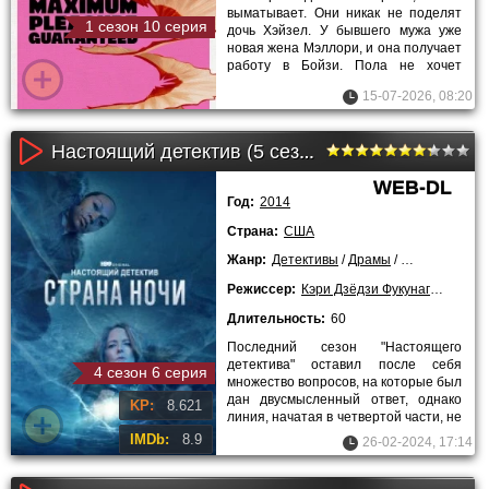
выматывает. Они никак не поделят
1 сезон 10 серия
дочь Хэйзел. У бывшего мужа уже
новая жена Мэллори, и она получает
работу в Бойзи. Пола не хочет
никуда переезжать. У дочери
15-07-2026, 08:20
Настоящий детектив (5 сезон)
WEB-DL
Год:
2014
Страна:
США
Жанр:
Детективы
/
Драмы
/
Криминальны
Режиссер:
Кэри Дзёдзи Фукунага
,
Исса Л
Длительность:
60
Последний сезон "Настоящего
детектива" оставил после себя
4 сезон 6 серия
множество вопросов, на которые был
дан двусмысленный ответ, однако
KP:
8.621
линия, начатая в четвертой части, не
будет продолжена
IMDb:
8.9
26-02-2024, 17:14