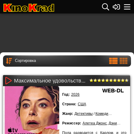
Максимальное удовольствие гарантировано 1 сезон (2026)
WEB-DL
Год:
2026
Страна:
США
Жанр:
Детективы
/
Комедии
/
Триллеры
/
Режиссер:
Алетеа Джонс
,
Дэниэл Сакхайм
Пола разводится с Карлом, и это