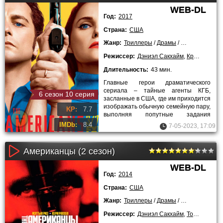
WEB-DL
Год:
2017
Страна:
США
Жанр:
Триллеры
/
Драмы
/
Криминальны
Режиссер:
Дэниэл Сакхайм
,
Крис Лонг
,
Т
Длительность:
43 мин.
Главные герои драматического
сериала – тайные агенты КГБ,
6 сезон 10 серия
засланные в США, где им приходится
изображать обычную семейную пару,
KP:
7.7
выполняя попутные задания
начальства. О том, что Элизабет и
IMDb:
8.4
7-05-2023, 17:09
Американцы (2 сезон)
WEB-DL
Год:
2014
Страна:
США
Жанр:
Триллеры
/
Драмы
/
Криминальны
Режиссер:
Дэниэл Сакхайм
,
Томас Шламми