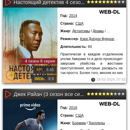
Настоящий детектив 4 сезон (2024)
WEB-DL
Год:
2014
Страна:
США
Жанр:
Детективы
/
Драмы
/
Криминальны
Режиссер:
Кэри Дзёдзи Фукунага
,
Исса Л
Длительность:
60
Практически в каждом отдаленном
уголке Америки то и дело происходят
4 сезон 6 серия
зверские убийства и жестокие
преступления, которые раскрыть не
KP:
8.65
так просто. Более того, многие из них
повторяются через
IMDb:
8.9
19-02-2024, 07:43
Джек Райан (3 сезон все серии)
WEB-DL
Год:
2018
Страна:
США
Жанр:
Боевики
/
Триллеры
/
Драмы
/
Сер