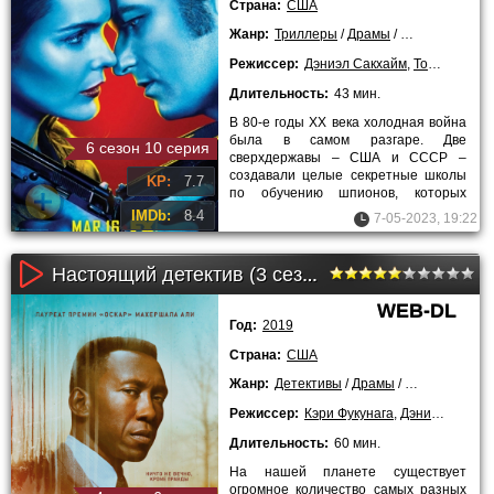
Страна:
США
Жанр:
Триллеры
/
Драмы
/
Криминальны
Режиссер:
Дэниэл Сакхайм
,
Томас Шламми
Длительность:
43 мин.
В 80-е годы ХХ века холодная война
была в самом разгаре. Две
6 сезон 10 серия
сверхдержавы – США и СССР –
создавали целые секретные школы
KP:
7.7
по обучению шпионов, которых
потом засылали к противнику.
IMDb:
8.4
7-05-2023, 19:22
Филипп и
Настоящий детектив (3 сезон)
WEB-DL
Год:
2019
Страна:
США
Жанр:
Детективы
/
Драмы
/
Криминальны
Режиссер:
Кэри Фукунага
,
Дэниэл Сакхайм
Длительность:
60 мин.
На нашей планете существует
огромное количество самых разных