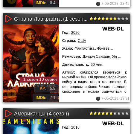
времена холодной воны
IMDb:
8.4
7-05-2023, 23:45
разворачивают
Страна Лавкрафта (1 сезон все серии)
WEB-DL
Год:
2020
Страна:
США
Жанр:
Фантастика
/
Фэнтези
/
Детективы
Режиссер:
Дэниэл Сакхайм
,
Ян Деманж
,
Длительность:
60 мин.
Аттикус собирался вернуться к
мирной жизни. Он прошел Корейскую
1 сезон 10 серия
войну и видел много жестокости. В
его родном районе Чикаго намного
KP:
5.9
спокойнее и можно задуматься о
будущем. Его мать давно
IMDb:
7.1
7-05-2023, 19:31
Американцы (4 сезон)
WEB-DL
Год:
2016