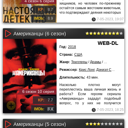
4 сезон 6 серия
хищников, но человек по-прежнему
остаётся самым жестоким животным,
KP:
8.7
что подтверждают деяния некоторых
представителей человеческой
IMDb:
8.9
7-05-2023, 19:07
Американцы (6 сезон)
WEB-DL
Год:
2018
Страна:
США
Жанр:
Триллеры
/
Драмы
/
Криминальны
Режиссер:
Крис Лонг
,
Дэниэл Сакхайм
,
Т
Длительность:
43 мин.
Насколько плотно могут
переплестись ваша личная жизнь и
6 сезон 10 серия
работа? Если героям сериала
«Американцы» зададут подобный
KP:
7.7
вопрос, то у них не получится
ответить, ведь в случае Михаила-
IMDb:
8.4
7-05-2023, 18:25
Филиппа и
Американцы (5 сезон)