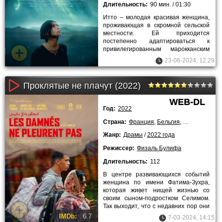
Длительность:
90 мин. / 01:30
Итто – молодая красивая женщина,
проживающая в скромной сельской
местности. Ей приходится
постепенно адаптироваться к
привилегированным марокканским
обычаям и правилам семьи своего
23-06-2024, 12:29
супруга
Проклятые не плачут (2022)
WEB-DL
Год:
2022
Страна:
Франция
,
Бельгия
,
Марокко
Жанр:
Драмы
/
2022 года
Режиссер:
Физаль Булифа
Длительность:
112
В центре развивающихся событий
женщина по имени Фатима-Зухра,
которая живет нищей жизнью со
своим сыном-подростком Селимом.
Так выходит, что с недавних пор они
только и занимаются тем, что
IMDb:
6.7
7-03-2024, 14:15