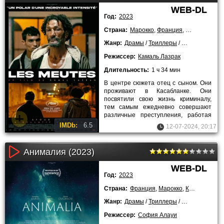
WEB-DL
Год:
2023
Страна:
Марокко
,
Франция
,
Бельгия
,
Кат
Жанр:
Драмы
/
Триллеры
/
2023 года
Режиссер:
Камаль Лазрак
Длительность:
1 ч 34 мин
В центре сюжета отец с сыном. Они
проживают в Касабланке. Они
посвятили свою жизнь криминалу,
тем самым ежедневно совершают
различные преступления, работая
на главу местной мафии. Их
IMDb:
6.5
12-07-2024, 20:17
Анималия (2023)
WEB-DL
Год:
2023
Страна:
Франция
,
Марокко
,
Катар
Жанр:
Драмы
/
Триллеры
/
Фантастика
/
2
Режиссер:
София Алауи