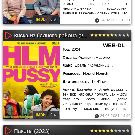
семье, страдающей от
многочисленных трудностей,
включая тяжелую болезнь отца. Его
семья еле сводит концы с концами в
IMDb:
6.9
24-02-2025, 11:31
трущобах, и в
Киска из бедного района (2023)
WEB-DL
Год:
2024
Страна:
Франция
,
Марокко
Жанр:
Драмы
/
Комедии
/
2023 года
Режиссер:
Nora el Hourch
Длительность:
1 ч 41 мин
Амина, Дженеба и Зинеб дружат с
тех пор, как себя помнят. Зак – друг
старшего брата Зинеб давно
испытывает страстные чувства к ней,
поэтому насильно целует на
вечеринке. Расстроенная
IMDb:
6.4
24-08-2024, 15:06
Пакеты (2023)