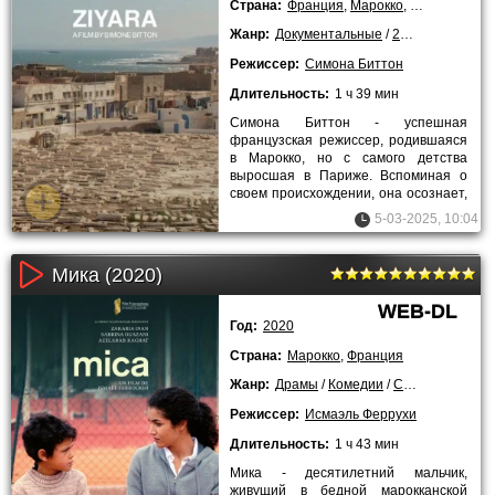
Страна:
Франция
,
Марокко
,
Бельгия
Жанр:
Документальные
/
2020 года
Режиссер:
Симона Биттон
Длительность:
1 ч 39 мин
Симона Биттон - успешная
французская режиссер, родившаяся
в Марокко, но с самого детства
выросшая в Париже. Вспоминая о
своем происхождении, она осознает,
что практически ничего не знает о
5-03-2025, 10:04
Мика (2020)
WEB-DL
Год:
2020
Страна:
Марокко
,
Франция
Жанр:
Драмы
/
Комедии
/
Спортивные
/
2
Режиссер:
Исмаэль Феррухи
Длительность:
1 ч 43 мин
Мика - десятилетний мальчик,
живущий в бедной марокканской