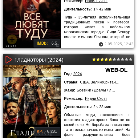
Режиссер:
Набиль Аюш
Длительность:
1 ч 42 мин
Туда - 35-летняя исполнительница
традиционных песен и поэтесса,
которая живет в небольшом
марокканском городке Сиди-Беннур
вместе с сыном Ясином, который не
может слышать. Чтобы обеспечить
IMDb:
6.5
2-05-2025, 12:42
Гладиаторы (2024)
WEB-DL
Год:
2024
Страна:
США
,
Великобритания
,
Марокко
Жанр:
Боевики
/
Драмы
/
Исторические
/
Режиссер:
Ридли Скотт
Длительность:
2 ч 28 мин
Обычные люди, оказавшиеся в
жестоких гладиаторских боях не по
своей воле. Но борьба за выживание
- это только начало их испытаний. На
KP:
6.201
фоне разрушительных боев