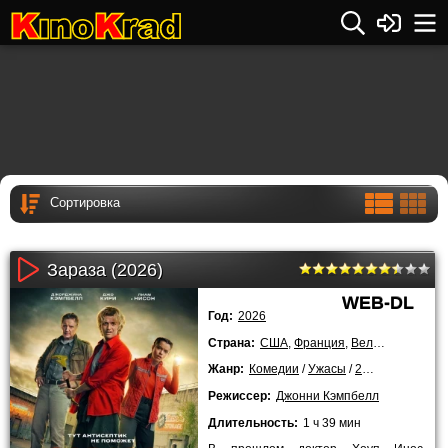
Зараза (2026)
WEB-DL
Год:
2026
Страна:
США
,
Франция
,
Великобритания
Жанр:
Комедии
/
Ужасы
/
2026 года
Режиссер:
Джонни Кэмпбелл
Длительность:
1 ч 39 мин