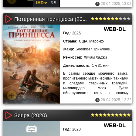
развертывается история о
IMDb:
6.5
28-04-2025, 13:02
Потерянная принцесса (2025)
WEB-DL
Год:
2025
Страна:
США
,
Марокко
Жанр:
Боевики
/
Приключения
/
2025 года
Режиссер:
Хичам Хаджи
Длительность:
1 ч 31 мин
В самом сердце мрачного замка,
пропитанного мистическими тайнами
и следами старинных трагедий,
миллиардер Алек Туати
обнаруживает ключ к своему
предопределенному пути. Этот
28-04-2025, 12:22
замок - не
Зияра (2020)
WEB-DL
Год:
2020