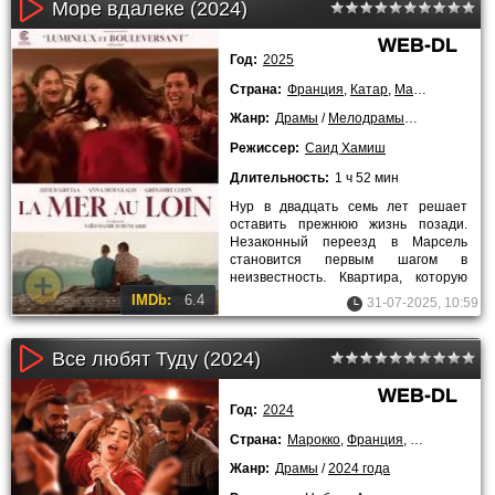
Море вдалеке (2024)
WEB-DL
Год:
2025
Страна:
Франция
,
Катар
,
Марокко
,
Бельг
Жанр:
Драмы
/
Мелодрамы
/
2024 года
Режиссер:
Саид Хамиш
Длительность:
1 ч 52 мин
Нур в двадцать семь лет решает
оставить прежнюю жизнь позади.
Незаконный переезд в Марсель
становится первым шагом в
неизвестность. Квартира, которую
она делит с друзьями, становится
IMDb:
6.4
31-07-2025, 10:59
Все любят Туду (2024)
WEB-DL
Год:
2024
Страна:
Марокко
,
Франция
,
Дания
,
Швец
Жанр:
Драмы
/
2024 года