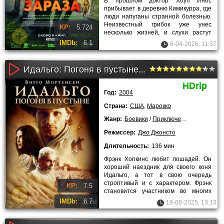
В прошлом доктор Хоуп Инос
прибывает в деревню Кимикурра, где
люди напуганы странной болезнью.
Неизвестный грибок уже унес
KP:
5.724
несколько жизней, и слухи растут
быстрее фактов. Инос видит, что
IMDb:
6.1
6-04-2026, 11:37
Идальго: Погоня в пустыне (2004)
HDrip
Год:
2004
Страна:
США
,
Марокко
Жанр:
Боевики
/
Приключения
/
Вестерн
Режиссер:
Джо Джонсто
Длительность:
136 мин
Фрэнк Хопкинс любит лошадей. Он
хороший наездник для своего коня
Идальго, а тот в свою очередь
строптивый и с характером. Фрэнк
KP:
7.5
становится участником во многих
конкурсах, ради победы он
IMDb:
6.7
19-08-2025, 13:13