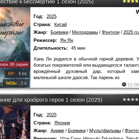
ествие к бессмертию 1 сезон (2025)
Год:
2025
Страна:
Китай
Жанр:
Боевики
/
Мелодрамы
/
Фэнтези
/
2025 го
Режиссер:
Ян Ян
Длительность:
45 мин
Хань Ли родился в обычной горной деревне. У
езон 30 серия
богатых покровителей или выдающегося таланта
врождённый духовный дар, который за
KP:
8.64
маленькой школе даосов. Так парень из
IMDb:
7.4
12-06
ние для храброго героя 1 сезон (2025)
Год:
2025
Страна:
Япония
Жанр:
Аниме
/
Боевики
/
Мультфильмы
/
Фэнте
Режиссер:
Шон Гэнн
,
Hiroyuki Takashima
,
Taisu