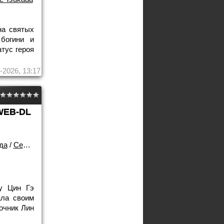
на святых
богини и
тус героя
-2026, 13:17
WEB-DL
да
/
Сериалы
у Цин Гэ
ала своим
очник Лин