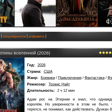
популярности
алфавиту
елины вселенной (2026)
Год:
2026
Страна:
США
Жанр:
Боевики
/
Приключения
/
Фантастика
/
Фэ
Режиссер:
Трэвис Найт
Длительность:
2 ч 12 мин
Адам рос на Этернии и знал, что однажд
королём. Но уверенности в этом не было. 
терялся, не понимал, как действовать. Дункан 