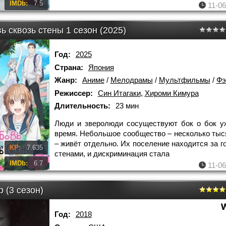
IMDb:
7.5
11-06
 сквозь стены 1 сезон (2025)
Год:
2025
Страна:
Япония
Жанр:
Аниме
/
Мелодрамы
/
Мультфильмы
/
Фэ
Режиссер:
Син Итагаки
,
Хироми Кимура
Длительность:
23 мин
Люди и зверолюди сосуществуют бок о бок у
время. Небольшое сообщество – несколько тыс
– живёт отдельно. Их поселение находится за г
KP:
7.635
стенами, и дискриминация стала
IMDb:
6.7
11-06
 (3 сезон)
Год:
2018