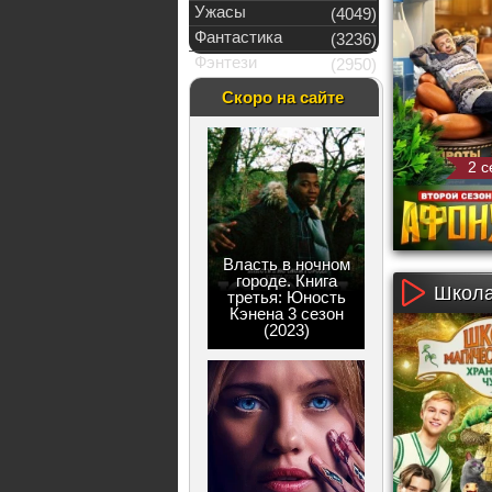
Ужасы
(4049)
Фантастика
(3236)
Фэнтези
(2950)
Скоро на сайте
2 с
Власть в ночном
городе. Книга
Школа
третья: Юность
Кэнена 3 сезон
(2023)