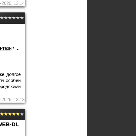
-2026, 13:14
нтези
/
2025 года
/
Сериалы
же долгое
яч особей
ородскими
-2026, 13:13
WEB-DL