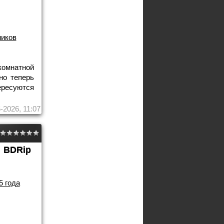
иков
комнатной
но теперь
ресуются
-2026, 11:07
BDRip
5 года