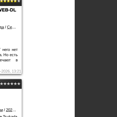
WEB-DL
да
/
Сериалы
 него нет
. Но есть
мечают в
-2026, 13:21
зи
/
2025 года
ke Tsukada