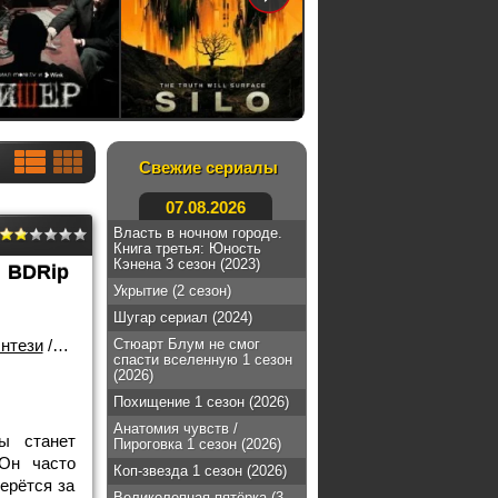
Свежие сериалы
07.08.2026
Власть в ночном городе.
Книга третья: Юность
Кэнена 3 сезон (2023)
BDRip
Укрытие (2 сезон)
Шугар сериал (2024)
нтези
/
2026 года
Стюарт Блум не смог
спасти вселенную 1 сезон
(2026)
Похищение 1 сезон (2026)
Анатомия чувств /
ы станет
Пироговка 1 сезон (2026)
Он часто
Коп-звезда 1 сезон (2026)
берётся за
Великолепная пятёрка (3