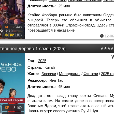
Длительность:
25 мин
Ксайло Форбарц раньше был капитаном Орде
рыцарей. Теперь его обвиняют в убийстве 
отправляют в 9004-й штрафной отряд. Здесь ста
KP:
8.448
превращается в наказание.
IMDb:
8.3
12-06
твенное дерево 1 сезон (2025)
Год:
2025
Страна:
Китай
Жанр:
Боевики
/
Мелодрамы
/
Фэнтези
/
2025 го
Режиссер:
Инь Тао
Длительность:
45 мин
Двадцать лет назад главу секты Сишань М
езон 40 серия
считали злом. На самом деле она пожертвов
Золотым Ядром, чтобы запечатать опасный ист
KP:
8.169
Цюань внутри своего ученика Су И Шуя.