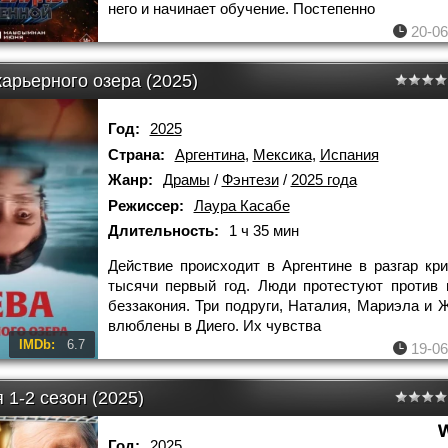
него и начинает обучение. Постепенно
20-06
карьерного озера (2025)
Год:
2025
Страна:
Аргентина
,
Мексика
,
Испания
Жанр:
Драмы
/
Фэнтези
/
2025 года
Режиссер:
Лаура Касабе
Длительность:
1 ч 35 мин
Действие происходит в Аргентине в разгар кри
тысячи первый год. Люди протестуют против
беззакония. Три подруги, Наталия, Мариэла и 
влюблены в Диего. Их чувства
IMDb:
6.7
19-06
 1-2 сезон (2025)
Год:
2025