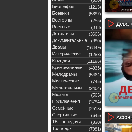
(350)
Биография
(1213)
Боевики
(5687)
Вестерны
(255)
Дева 
Военные
(948)
Детективы
(3666)
Документальные
(880)
Драмы
(16449)
Исторические
(1283)
Комедии
(11186)
Криминальные
(4935)
Мелодрамы
(5464)
Мистические
(745)
Мультфильмы
(2464)
Мюзиклы
(565)
Приключения
(3794)
Семейные
(2518)
Спортивные
(645)
Афоня
ТВ - передачи
(330)
Триллеры
(7981)