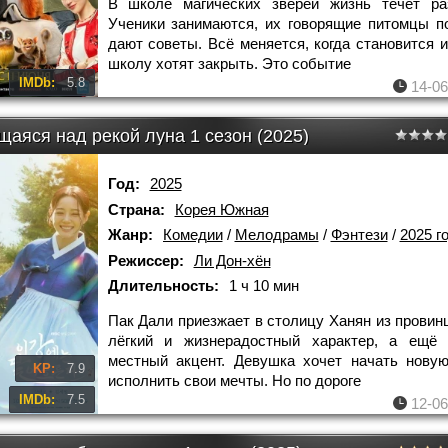
В школе магических зверей жизнь течёт ра
Ученики занимаются, их говорящие питомцы п
дают советы. Всё меняется, когда становится и
школу хотят закрыть. Это событие
IMDb:
5.8
14-06
щаяся над рекой луна 1 сезон (2025)
Год:
2025
Страна:
Корея Южная
Жанр:
Комедии
/
Мелодрамы
/
Фэнтези
/
2025 г
Режиссер:
Ли Дон-хён
Длительность:
1 ч 10 мин
Пак Дали приезжает в столицу Ханян из провинц
лёгкий и жизнерадостный характер, а ещё 
местный акцент. Девушка хочет начать нову
KP:
7.9
исполнить свои мечты. Но по дороге
IMDb:
7.5
12-06