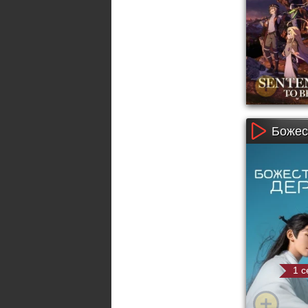
Божес
1 с