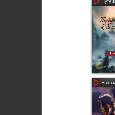
Путеш
1 с
Наказа