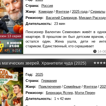
Страна:
Россия
Жанр:
Комедии
/
Фэнтези
/
2025 года
/
Сериалы
Режиссер:
Василий Свиридов
,
Михаил Расходн
Длительность:
23 мин
Пенсионер Валентин Семенович живёт в одно
езон 13 серия
квартире. В прошлом он был детским врачом, 
остался один. Жена ушла, дети не инте
стариком. Единственный, кто скрашивает
KP:
6.214
14-06
 магических зверей. Хранители чуда (2025)
Год:
2025
Страна:
Германия
Жанр:
Приключения
/
Семейные
/
Фэнтези
/
202
Режиссер:
Бернхард Яспер
,
Мэгги Перен
Длительность:
1 ч 42 мин