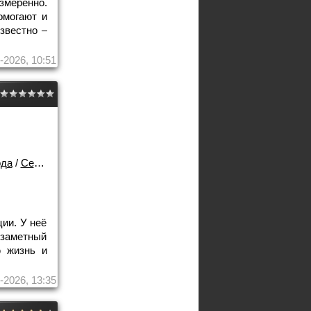
змеренно.
омогают и
звестно –
-2026, 10:51
ода
/
Сериалы
ии. У неё
заметный
ю жизнь и
-2026, 13:35