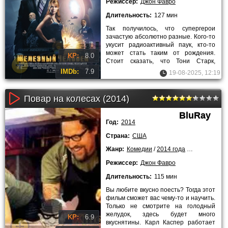
Режиссер:
Джон Фавро
Длительность:
127 мин
Так получилось, что супергерои
зачастую абсолютно разные. Кого-то
укусит радиоактивный паук, кто-то
может стать таким от рождения.
KP:
8.0
Стоит сказать, что Тони Старк,
основатель самой большой и
IMDb:
7.9
19-08-2025, 12:19
Повар на колесах (2014)
BluRay
Год:
2014
Страна:
США
Жанр:
Комедии
/
2014 года
/
Лучшие фил
Режиссер:
Джон Фавро
Длительность:
115 мин
Вы любите вкусно поесть? Тогда этот
фильм сможет вас чему-то и научить.
Только не смотрите на голодный
желудок, здесь будет много
KP:
6.9
вкуснятины. Карл Каспер работает