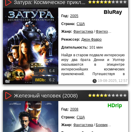
Затура: Космическое приключение (2005)
BluRay
Год:
2005
Страна:
США
Жанр:
Фантастика
/
Фэнтези
/
Боевики
/
К
Режиссер:
Джон Фавро
Длительность:
101 мин
Найдя в старом подвале интересную
игру два брата Денни и Уолтер
оказываются в эпицентре
интереснейших космических
KP:
6.4
приключений. Путешествуя в
открытом космосе, братья
IMDb:
6.2
19-08-2025, 12:57
сталкиваются с
Железный человек (2008)
HDrip
Год:
2008
Страна:
США
Жанр:
Фантастика
/
Боевики
/
Приключен