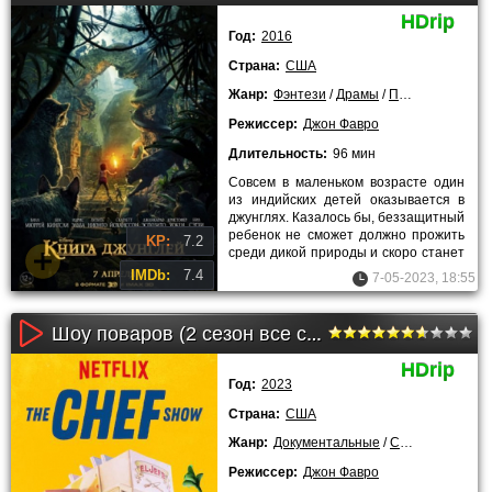
HDrip
Год:
2016
Страна:
США
Жанр:
Фэнтези
/
Драмы
/
Приключения
/
Режиссер:
Джон Фавро
Длительность:
96 мин
Совсем в маленьком возрасте один
из индийских детей оказывается в
джунглях. Казалось бы, беззащитный
ребенок не сможет должно прожить
KP:
7.2
среди дикой природы и скоро станет
кормом для животных,
IMDb:
7.4
7-05-2023, 18:55
Шоу поваров (2 сезон все серии)
HDrip
Год:
2023
Страна:
США
Жанр:
Документальные
/
Сериалы
/
Лучш
Режиссер:
Джон Фавро