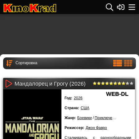
Мандалорец и Грогу (2026)
WEB-DL
Год:
2026
Страна:
США
Жанр:
Боевики
/
Приключения
/
Фантасти
Режиссер:
Джон Фавро
Сталкиваясь с разнообразными