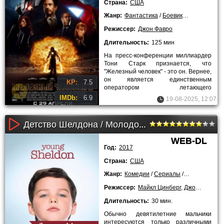
Страна:
США
Жанр:
Фантастика
/
Боевики
/
Приключен
Режиссер:
Джон Фавро
Длительность:
125 мин
На пресс-конференции миллиардер
Тони Старк признается, что
"Железный человек" - это он. Вернее,
он является единственным
KP:
7.5
оператором летающего
бронированного костюма с
IMDb:
6.9
19-08-2025, 12:07
Детство Шелдона / Молодой Шелдон (1 сезон)
WEB-DL
Год:
2017
Страна:
США
Жанр:
Комедии
/
Сериалы
/
Лучшие филь
Режиссер:
Майкл Цинберг
,
Джон Фавро
,
Длительность:
30 мин.
Обычно девятилетние мальчики
интересуются только различными