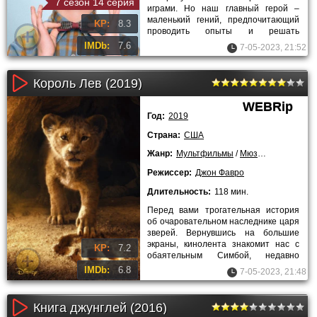
7 сезон 14 серия
играми. Но наш главный герой –
маленький гений, предпочитающий
KP:
8.3
проводить опыты и решать
всевозможные уравнения.
IMDb:
7.6
7-05-2023, 21:52
Удивительно?
Король Лев (2019)
WEBRip
Год:
2019
Страна:
США
Жанр:
Мультфильмы
/
Мюзиклы
/
Драмы
Режиссер:
Джон Фавро
Длительность:
118 мин.
Перед вами трогательная история
об очаровательном наследнике царя
зверей. Вернувшись на большие
экраны, кинолента знакомит нас с
KP:
7.2
обаятельным Симбой, недавно
появившимся на свет. Родившись в
IMDb:
6.8
7-05-2023, 21:48
Книга джунглей (2016)