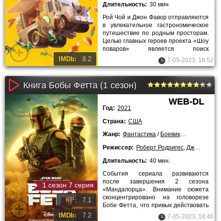
Длительность:
30 мин
Рой Чой и Джон Фавор отправляются
в увлекательное гастрономическое
путешествие по родным просторам.
Целью главных героев проекта «Шоу
поваров» является поиск
удивительных и вкуснейших блюд
IMDb:
8.2
7-05-2023, 18:52
Книга Бобы Фетта (1 сезон)
WEB-DL
Год:
2021
Страна:
США
Жанр:
Фантастика
/
Боевики
/
Приключен
Режиссер:
Роберт Родригес
,
Джон Фавро
Длительность:
40 мин.
События сериала развиваются
после завершения 2 сезона
1 сезон 7 серия
«Мандалорца». Внимание сюжета
сконцентрировано на головорезе
KP:
7.1
Бобе Фетта, что привык действовать
исключительно в одиночку, но сейчас
IMDb:
7.2
7-05-2023, 18:40