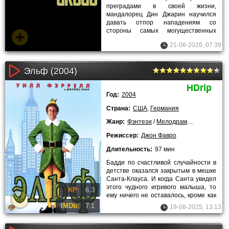
преградами в своей жизни,
мандалорец Дин Джарин научился
давать отпор нападениям со
стороны самых могущественных
врагов, получив славу одного из
21-06-2026, 07:39
опаснейших
Эльф (2004)
HDrip
Год:
2004
Страна:
США
,
Германия
Жанр:
Фэнтези
/
Мелодрамы
/
Комедии
/
Режиссер:
Джон Фавро
Длительность:
97 мин
Бадди по счастливой случайности в
детстве оказался закрытым в мешке
Санта-Клауса. И когда Санта увидел
этого чудного игривого малыша, то
KP:
6.3
ему ничего не оставалось, кроме как
отдать его на
IMDb:
7.1
19-08-2025, 13:13