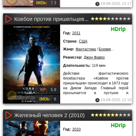
поваром в ресторане
IMDb:
7.3
19-08-2025, 12:17
Ковбои против пришельцев (2011)
HDrip
Год:
2011
Страна:
США
Жанр:
Фантастика
/
Боевики
/
Триллеры
/
Режиссер:
Джон Фавро
Длительность:
119 мин
Действие фантастического
блокбастера «Ковбои против
пришельцев» происходит в 1873 году
на Диком Западе. Главный герой
KP:
5.9
просыпается в пустыне и
обнаруживает на своей руке браслет
IMDb:
6
19-08-2025, 12:10
из металла и
Железный человек 2 (2010)
HDrip
Год:
2010