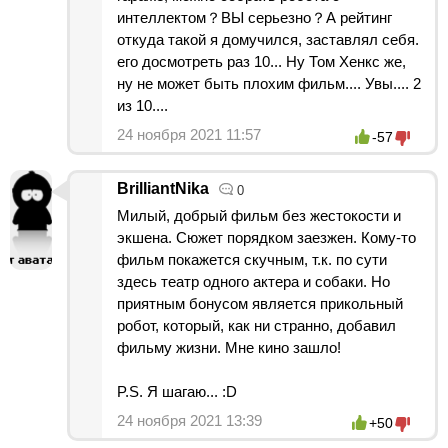
интеллектом？ВЫ серьезно？А рейтинг
откуда такой я домучился, заставлял себя.
его досмотреть раз 10... Ну Том Хенкс же,
ну не может быть плохим фильм.... Увы.... 2
из 10....
24 ноября 2021 11:57
-57
BrilliantNika
0
Милый, добрый фильм без жестокости и
экшена. Сюжет порядком заезжен. Кому-то
фильм покажется скучным, т.к. по сути
здесь театр одного актера и собаки. Но
приятным бонусом является прикольный
робот, который, как ни странно, добавил
фильму жизни. Мне кино зашло!
P.S. Я шагаю... :D
24 ноября 2021 13:39
+50