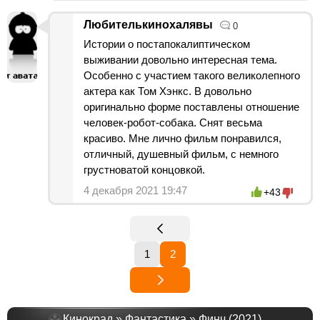
Любителькинохалявы
0
Истории о постапокалиптическом
выживании довольно интересная тема.
Особенно с участием такого великолепного
актера как Том Хэнкс. В довольно
оригинально форме поставлены отношение
человек-робот-собака. Снят весьма
красиво. Мне лично фильм понравился,
отличный, душевный фильм, с немного
грустноватой концовкой.
4 декабря 2021 19:47
+43
1
2
Кинокрад
»
Фантастика
» Финч (2021)