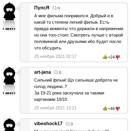
ПупсЯ
0
А мне фильма понравился. Добрый и в
какой то степени легкий фильм. Есть
правда моменты что держали в напряжении
но они того стоят. Смотреть лучше с второй
половинкой или друзьями ибо будет после
что обсудить.
25 ноября 2021 02:17
+24
art-jana
0
Сильний фільм! Що сильніше доброта чи
голод людини..?
За 19-21 роки заскучала за такими
картинами 10/10
25 ноября 2021 12:21
+46
vibeshock17
0