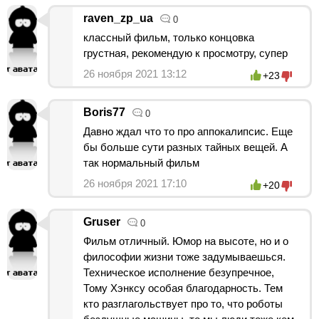
raven_zp_ua
0
классный фильм, только концовка
грустная, рекомендую к просмотру, супер
26 ноября 2021 13:12
+23
Boris77
0
Давно ждал что то про аппокалипсис. Еще
бы больше сути разных тайных вещей. А
так нормальный фильм
26 ноября 2021 17:10
+20
Gruser
0
Фильм отличный. Юмор на высоте, но и о
философии жизни тоже задумываешься.
Техническое исполнение безупречное,
Тому Хэнксу особая благодарность. Тем
кто разглагольствует про то, что роботы