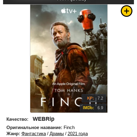
KP:
7.2
IMDb:
6.9
WEBRip
Качество:
Оригинальное название:
Finch
Жанр:
Фантастика
/
Драмы
/
2021 года