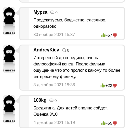
Мурза
0
Предсказуемо, бюджетно, слезливо,
одноразово
30 ноября 2021 15:37
-57
AndreyKiev
0
Интересный до середины, очень
философский конец. После фильма
ощущение что это пролог к какому то более
интересному фильму.
3 декабря 2021 19:36
+22
100kg
0
Бредятина. Для детей вполне сойдет.
Оценка 3/10
4 декабря 2021 15:19
-55