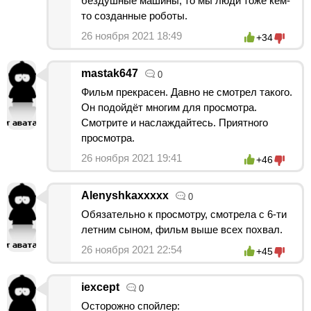
бездушные машины, то мы люди тоже кем-
то созданные роботы.
26 ноября 2021 18:49
+34
mastak647
0
Фильм прекрасен. Давно не смотрел такого.
Он подойдёт многим для просмотра.
Смотрите и наслаждайтесь. Приятного
просмотра.
26 ноября 2021 19:41
+46
Alenyshkaxxxxx
0
Обязательно к просмотру, смотрела с 6-ти
летним сыном, фильм выше всех похвал.
26 ноября 2021 22:54
+45
iexcept
0
Осторожно спойлер: