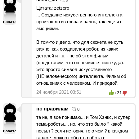
0
Цитата: zetzero
... Создание искусственного интеллекта
произошло из говна и палок, так еще и с
эмоциями.
В том-то и дело, что для сюжета не суть
важно, как создавался робот, из каких
деталей и т.п. - не об этом фильм
(представим, что он появился ниоткуда).
Это просто символ искусственного
(НЕчеловеческого) интеллекта. Фильм об
отношениях с человеком. И природой.
24 ноября 2021 03:51
+31
по правилам
0
та не, я все понимаю... и Том Хэнкс, и супер
тема-роботы.... но, что это было？какой
посыл？если история, то о чем？в каждом
гараже, можно собрать робота с