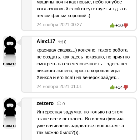
машины почти как новые, небо голубое
хотя азоновый слой отсутствует и т.д. а в
целом фильм хороший :)
24 ноября 2021 00:27
+10
Alex117
0
красивая сказка...) конечно, такого робота
не создать, как здесь показано, но приятно
смотреть на его человечность... здесь нет
никакого экшена, просто хорошая игра
Хенкса и его пса!) на вечерок зайдет...
24 ноября 2021 01:01
+14
zetzero
0
Интересная задумка, но только на этом
этапе все и осталось. Во время фильма
уже начинаешь задаваться вопросом - а
так можно было?))).