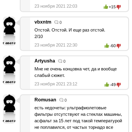
23 ноября 2021 22:03
+15
vbxntm
0
Отстой. Отстой. И еще раз отстой.
2/10
23 ноября 2021 22:30
-60
Artyusha
0
Мне не очень концовка чет, да и вообще
слабый сюжет.
23 ноября 2021 23:12
-49
Romusan
0
есть недочеты: ультрафиолетовые
фильтры отсутствуют на стеклах машины,
асфальт за 15 лет под такой температурой
не поплавился, от частых торнадо все