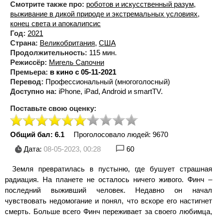
Смотрите также про:
роботов и искусственный разум
,
выживание в дикой природе и экстремальных условиях
,
конец света и апокалипсис
Год:
2021
Страна:
Великобритания
,
США
Продолжительность:
115 мин.
Режиссёр:
Мигель Сапочни
Премьера:
в кино с 05-11-2021
Перевод:
Профессиональный (многоголосный)
Доступно на:
iPhone, iPad, Android и smartTV.
Поставьте свою оценку:
Общий бал: 6.1
Проголосовало людей:
9670
Дата:
08-05-2023, 00:28
60
Земля превратилась в пустыню, где бушует страшная
радиация. На планете не осталось ничего живого. Финч –
последний выживший человек. Недавно он начал
чувствовать недомогание и понял, что вскоре его настигнет
смерть. Больше всего Финч переживает за своего любимца,