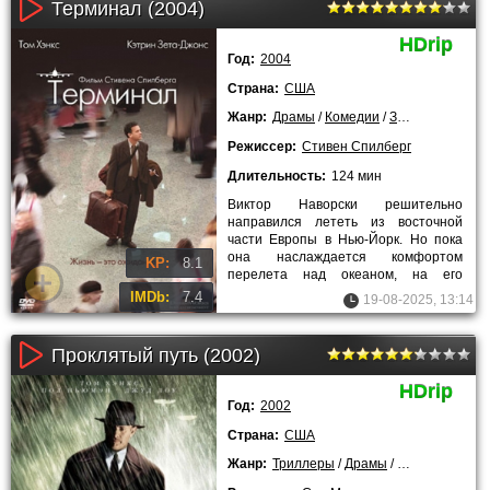
Терминал (2004)
HDrip
Год:
2004
Страна:
США
Жанр:
Драмы
/
Комедии
/
Зарубежные
/
Л
Режиссер:
Стивен Спилберг
Длительность:
124 мин
Виктор Наворски решительно
направился лететь из восточной
части Европы в Нью-Йорк. Но пока
она наслаждается комфортом
KP:
8.1
перелета над океаном, на его
родине происходит государственный
IMDb:
7.4
19-08-2025, 13:14
Проклятый путь (2002)
HDrip
Год:
2002
Страна:
США
Жанр:
Триллеры
/
Драмы
/
Криминальны