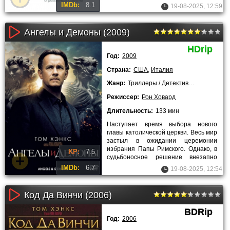
магазином, мать заботилась о доме,
IMDb:
8.1
19-08-2025, 12:59
Ангелы и Демоны (2009)
HDrip
Год:
2009
Страна:
США
,
Италия
Жанр:
Триллеры
/
Детективы
/
Зарубежн
Режиссер:
Рон Ховард
Длительность:
133 мин
Наступает время выбора нового
главы католической церкви. Весь мир
застыл в ожидании церемонии
избрания Папы Римского. Однако, в
KP:
7.5
судьбоносное решение внезапно
вмешивается могущественная и
IMDb:
6.7
19-08-2025, 12:54
Код Да Винчи (2006)
BDRip
Год:
2006