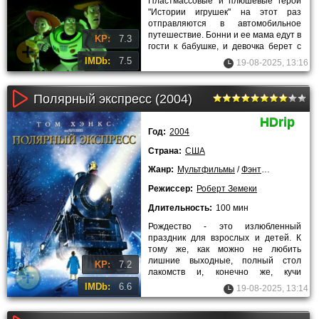
Пластмассовые и плюшевые герои
"Истории игрушек" на этот раз
отправляются в автомобильное
путешествие. Бонни и ее мама едут в
KP:
7.3
гости к бабушке, и девочка берет с
собой любимчиков -
IMDb:
7.5
19-08-2025, 13:16
Полярный экспресс (2004)
HDrip
Год:
2004
Страна:
США
Жанр:
Мультфильмы
/
Фэнтези
/
Приключ
Режиссер:
Роберт Земеки
Длительность:
100 мин
Рождество - это излюбленный
праздник для взрослых и детей. К
тому же, как можно не любить
лишние выходные, полный стол
KP:
7.2
лакомств и, конечно же, кучи
подарков. Дети с нетерпением
IMDb:
6.6
19-08-2025, 13:14
ожидают