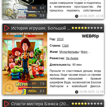
науки совершили подвиг и поднялись
в космическое пространство. Им
KP:
6.6
пришлось пережить собственный
страх, борьбу с гравитацией и
IMDb:
6.9
19-08-2025, 12:23
История игрушек: Большой побег (2010)
WEBRip
Год:
2010
Страна:
США
Жанр:
Мультфильмы
/
Фэнтези
/
Комедии
Режиссер:
Ли Анкри
Длительность:
90 мин
Прошли те счастливые деньки, когда
малыш Энди часами играл со своими
любимыми игрушками - бравым
шерифом Вуди, космонавтом Баззом
KP:
7.9
Лайтером и ковбойшей Джесси.
Парню уже исполнилось 17 лет,
IMDb:
8.3
19-08-2025, 12:18
Спасти мистера Бэнкса (2014)