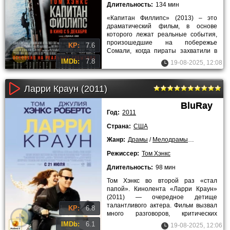
Длительность:
134 мин
«Капитан Филлипс» (2013) – это
драматический фильм, в основе
которого лежат реальные события,
произошедшие на побережье
KP:
7.6
Сомали, когда пираты захватили в
заложники мирное судно. Корабль
IMDb:
7.8
19-08-2025, 12:08
Ларри Краун (2011)
BluRay
Год:
2011
Страна:
США
Жанр:
Драмы
/
Мелодрамы
/
Комедии
/
З
Режиссер:
Том Хэнкс
Длительность:
98 мин
Том Хэнкс во второй раз «стал
папой». Кинолента «Ларри Краун»
(2011) — очередное детище
талантливого актера. Фильм вызвал
KP:
6.8
много разговоров, критических
возражений и споров.
IMDb:
6.1
19-08-2025, 12:06