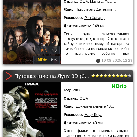
Страна:
США
,
Мальта
,
Франция
,
Великоб
Жанр:
Триллеры
/
Детективы
/
Зарубежн
Режиссер:
Рон Ховард
Длительность:
149 мин
Есть одна замечательная
шкатулочка, код в которой открывает
тайну к неизвестному. И наверняка
никто бы о ней не вспомнил, если бы
KP:
7.3
не трагические события при
католической церкви. Было
IMDb:
6.6
19-08-2025, 12:23
Путешествие на Луну 3D (2006)
HDrip
Год:
2006
Страна:
США
Жанр:
Документальные
/
Зарубежные
Режиссер:
Марк Коуэ
Длительность:
40 мин.
Этот фильм о смелых людях-
астронавтах, которые ради развития