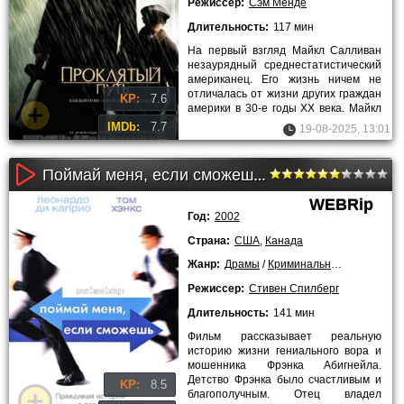
Режиссер:
Сэм Менде
Длительность:
117 мин
На первый взгляд Майкл Салливан
незаурядный среднестатистический
американец. Его жизнь ничем не
отличалась от жизни других граждан
KP:
7.6
америки в 30-е годы ХХ века. Майкл
любящий отец примерный
IMDb:
7.7
19-08-2025, 13:01
Поймай меня, если сможешь (2003)
WEBRip
Год:
2002
Страна:
США
,
Канада
Жанр:
Драмы
/
Криминальные
/
Биограф
Режиссер:
Стивен Спилберг
Длительность:
141 мин
Фильм рассказывает реальную
историю жизни гениального вора и
мошенника Фрэнка Абигнейла.
Детство Фрэнка было счастливым и
KP:
8.5
благополучным. Отец владел