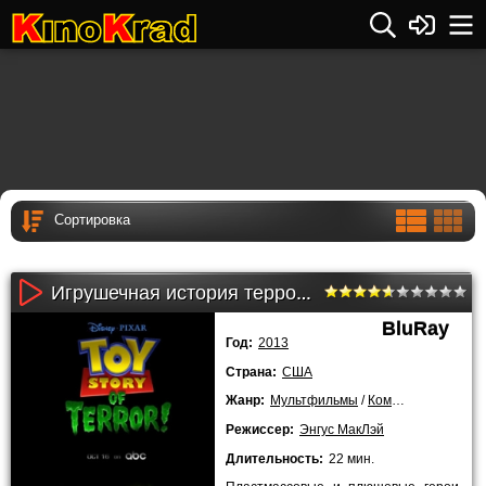
Игрушечная история террора (2013)
BluRay
Год:
2013
Страна:
США
Жанр:
Мультфильмы
/
Комедии
/
Приключ
Режиссер:
Энгус МакЛэй
Длительность:
22 мин.