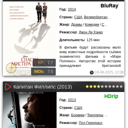
BluRay
Год:
2014
Страна:
США
,
Великобритания
,
Австрал
Жанр:
Драмы
/
Комедии
/
Семейные
/
Био
Режиссер:
Джон Ли Хэнко
Длительность:
125 мин
В фильме будут рассказаны мало
кому известные подробности съёмок
знаменитого фильма о «Мэри
Поппинс». Авторство этой истории
KP:
7.7
принадлежит британской
писательнице Памеле Трэверс.
IMDb:
7.5
19-08-2025, 12:08
Главным
Капитан Филлипс (2013)
HDrip
Год:
2013
Страна:
США
Жанр:
Боевики
/
Триллеры
/
Драмы
/
Крим
Режиссер:
Пол Гринграсс