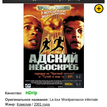
KP:
6.2
IMDb:
5.7
HDrip
Качество:
Оригинальное название:
La tour Montparnasse infernale
Жанр:
Комедии
/
2001 года