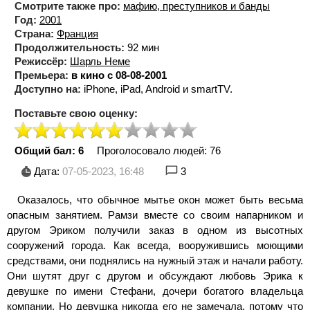
Смотрите также про:
мафию, преступников и банды
Год:
2001
Страна:
Франция
Продолжительность:
92 мин
Режиссёр:
Шарль Неме
Премьера:
в кино с 08-08-2001
Доступно на:
iPhone, iPad, Android и smartTV.
Поставьте свою оценку:
Общий бал: 6
Проголосовало людей:
76
Дата:
07-05-2023, 16:48
3
Оказалось, что обычное мытье окон может быть весьма
опасным занятием. Рамзи вместе со своим напарником и
другом Эриком получили заказ в одном из высотных
сооружений города. Как всегда, вооружившись моющими
средствами, они поднялись на нужный этаж и начали работу.
Они шутят друг с другом и обсуждают любовь Эрика к
девушке по имени Стефани, дочери богатого владельца
компании. Но девушка никогда его не замечала, потому что