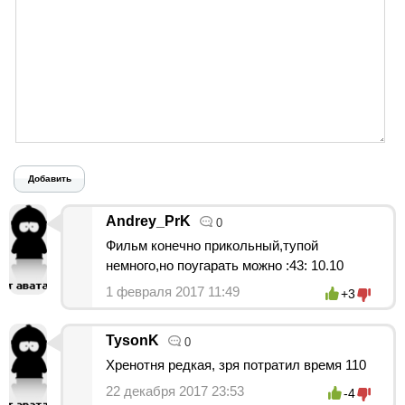
Добавить
Andrey_PrK
0
Фильм конечно прикольный,тупой
немного,но поугарать можно :43: 10.10
1 февраля 2017 11:49
+3
TysonK
0
Хренотня редкая, зря потратил время 110
22 декабря 2017 23:53
-4