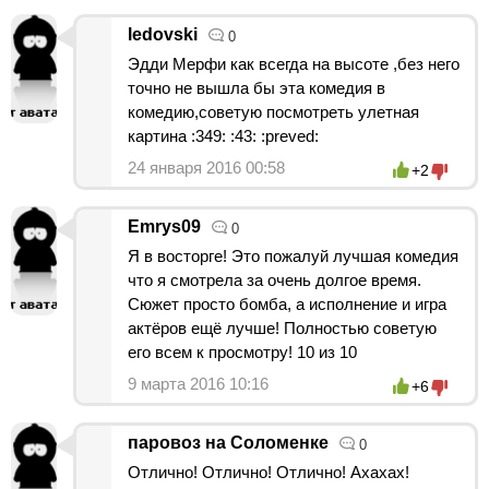
ledovski
0
Эдди Мерфи как всегда на высоте ,без него
точно не вышла бы эта комедия в
комедию,советую посмотреть улетная
картина :349: :43: :preved:
24 января 2016 00:58
+2
Emrys09
0
Я в восторге! Это пожалуй лучшая комедия
что я смотрела за очень долгое время.
Сюжет просто бомба, а исполнение и игра
актёров ещё лучше! Полностью советую
его всем к просмотру! 10 из 10
9 марта 2016 10:16
+6
паровоз на Соломенке
0
Отлично! Отлично! Отлично! Ахахах!