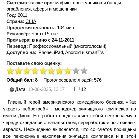
Смотрите также про:
мафию, преступников и банды
,
ограбления, аферы и мошенники
Год:
2011
Страна:
США
Продолжительность:
104 мин
Режиссёр:
Бретт Рэтне
Премьера:
в кино с 24-11-2011
Перевод:
Профессиональный (многоголосый)
Доступно на:
iPhone, iPad, Android и smartTV.
Поставьте свою оценку:
Общий бал: 8
Проголосовало людей:
576
Дата:
19-08-2025, 12:17
12
Главный герой американского комедийного боевика «Как
украсть небоскреб» - менеджер жилищного комплекса по
имени Джош. Его работа представляет собой нескончаемую
череду скандалов с начальством, переработок и постоянных
авралов. Неожиданно выясняется, что со счетов похищены
все пенсионные накопления жильцов комплекса и в этой