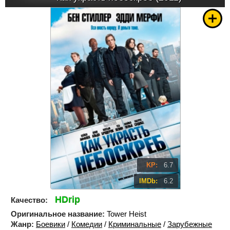
KP:
6.7
IMDb:
6.2
HDrip
Качество:
Оригинальное название:
Tower Heist
Жанр:
Боевики
/
Комедии
/
Криминальные
/
Зарубежные