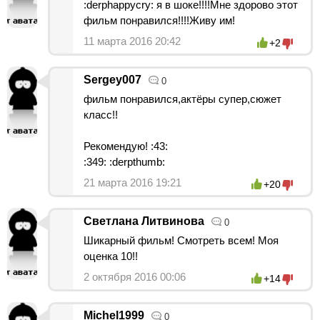
:derphappycry: я в шоке!!!!Мне здорово этот
фильм понравился!!!!Живу им!
11 марта 2016 20:42
+2
Sergey007
0
фильм понравился,актёры супер,сюжет
класс!!
Рекомендую! :43:
:349: :derpthumb:
21 марта 2016 19:21
+20
Светлана Литвинова
0
Шикарный фильм! Смотреть всем! Моя
оценка 10!!
2 октября 2016 00:06
+14
Michel1999
0