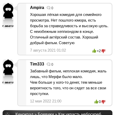
Ampira
0
Хорошая лёгкая комедия для семейного
просмотра. Нет пошлого юмора, есть
борьба за справедливость и высокую цель.
С неизбежным хеппиэндом в конце.
Отличный актёрский состав. Хороший
добрый фильм. Советую
7 августа 2021 01:02
+2
Tim333
0
Забавный фильм, неплохая комедия, жаль
лишь, что Мерфи было мало.
Чем больше у кого-то денег, тем меньше
вероятность того, что он сядет за все свои
проступки.
12 мая 2022 21:00
0
Кинокрад
»
Боевики
» Как украсть небоскреб