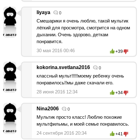
liyaya
0
Смешарики я очень люблю, такой мультик
лёгкий для просмотра, смотрится на одном
дыхании. Очень здорово, деткам
понравится.
30 мая 2016 00:46
+39
kokorina.svetlana2016
0
классный мульт!!!!!моему ребенку очень
понравилось!!мы даже скачали его.
28 июня 2016 12:34
+34
Nina2006
0
Мультик просто класс! Люблю похожие
мультфильмы, и моей семье понравилось.
24 сентября 2016 20:34
+41