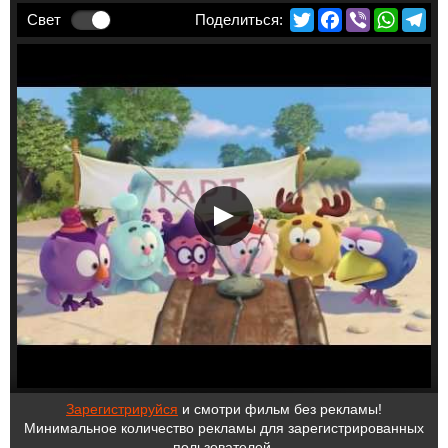
Twitter
Facebook
Viber
Whats
Te
Свет
Зарегистрируйся
и смотри фильм без рекламы!
Минимальное количество рекламы для зарегистрированных
пользователей.