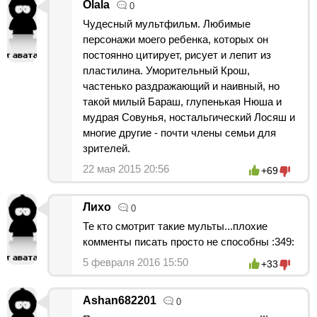
Olala
0
Чудесный мультфильм. Любимые
персонажи моего ребенка, которых он
постоянно цитирует, рисует и лепит из
пластилина. Уморительный Крош,
частенько раздражающий и наивный, но
такой милый Бараш, глупенькая Нюша и
мудрая Совунья, ностальгический Лосяш и
многие другие - почти члены семьи для
зрителей.
22 мая 2015 20:56
+69
Лихо
0
Те кто смотрит такие мульты...плохие
комменты писать просто не способны :349:
5 февраля 2016 15:50
+33
Ashan682201
0