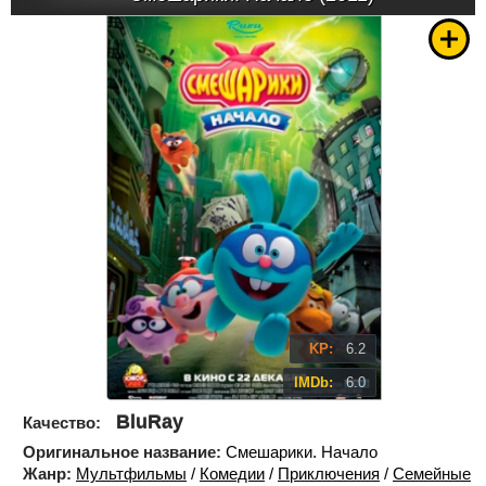
KP:
6.2
IMDb:
6.0
BluRay
Качество:
Оригинальное название:
Смешарики. Начало
Жанр:
Мультфильмы
/
Комедии
/
Приключения
/
Семейные