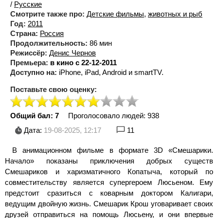
/
Русские
Смотрите также про:
Детские фильмы
,
животных и рыб
Год:
2011
Страна:
Россия
Продолжительность:
86 мин
Режиссёр:
Денис Чернов
Премьера:
в кино с 22-12-2011
Доступно на:
iPhone, iPad, Android и smartTV.
Поставьте свою оценку:
Общий бал: 7
Проголосовало людей:
938
Дата:
19-08-2025, 12:17
11
В анимационном фильме в формате 3D «Смешарики.
Начало» показаны приключения добрых существ
Смешариков и харизматичного Копатыча, который по
совместительству является супергероем Люсьеном. Ему
предстоит сразиться с коварным доктором Калигари,
ведущим двойную жизнь. Смешарик Крош уговаривает своих
друзей отправиться на помощь Люсьену, и они впервые