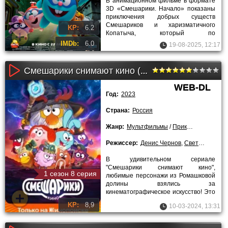
В анимационном фильме в формате
3D «Смешарики. Начало» показаны
приключения добрых существ
Смешариков и харизматичного
KP:
6.2
Копатыча, который по
совместительству является
IMDb:
6.0
19-08-2025, 12:17
супергероем Люсьеном.
Смешарики снимают кино (2023)
WEB-DL
Год:
2023
Страна:
Россия
Жанр:
Мультфильмы
/
Приключения
/
Се
Режиссер:
Денис Чернов
,
Светлана Мардаголимова
В удивительном сериале
"Смешарики снимают кино",
1 сезон 8 серия
любимые персонажи из Ромашковой
долины взялись за
кинематографическое искусство! Это
настоящий калейдоскоп жанров: от
KP:
8,9
10-03-2024, 13:31