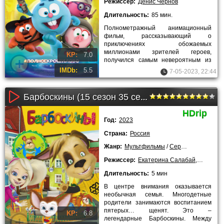
Режиссер:
Денис Чернов
Длительность:
85 мин.
Полнометражный анимационный
фильм, рассказывающий о
приключениях обожаемых
миллионами зрителей героев,
KP:
7.0
получился самым невероятным из
всех. В сюжете речь пойдёт о
IMDb:
5.5
7-05-2023, 22:44
путешествиях во времени,
Барбоскины (15 сезон 35 серия)
HDrip
Год:
2023
Страна:
Россия
Жанр:
Мультфильмы
/
Сериалы
Режиссер:
Екатерина Салабай
,
Елена Г
Длительность:
5 мин
В центре внимания оказывается
необычная семья. Многодетные
родители занимаются воспитанием
пятерых… щенят. Это –
KP:
6.8
легендарные Барбоскины. Между