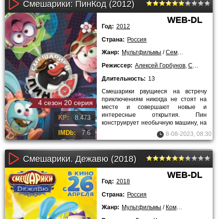
Смешарики: ПинКод (2012)
WEB-DL
Год:
2012
Страна:
Россия
Жанр:
Мультфильмы
/
Семейные
/
Сериа
Режиссер:
Алексей Горбунов
,
Светлана Мардаголимова
Длительность:
13
Смешарики рвущиеся на встречу
приключениям никогда не стоят на
4 сезон 20 серия
месте и совершают новые и
интересные открытия. Пин
KP:
8.473
конструирует необычную машину, на
которой вся компания отправляется
IMDb:
7.6
8-08-2023, 08:30
в
Смешарики. Дежавю (2018)
WEB-DL
Год:
2018
Страна:
Россия
Жанр:
Мультфильмы
/
Комедии
/
Приключ