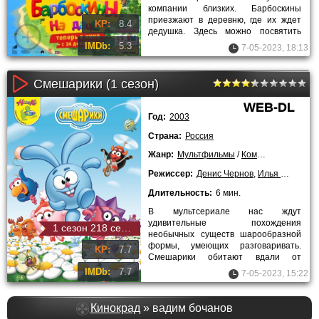
компании близких. Барбоскины
приезжают в деревню, где их ждет
KP:
8.4
дедушка. Здесь можно посвятить
себя любимому занятию или целыми
IMDb:
5.3
7-05-2023, 18:13
Смешарики (1 сезон)
WEB-DL
Год:
2003
Страна:
Россия
Жанр:
Мультфильмы
/
Комедии
/
Лучшие 
Режиссер:
Денис Чернов
,
Илья Максимов
Длительность:
6 мин.
В мультсериале нас ждут
удивительные похождения
1 сезон 218 серия
необычных существ шарообразной
формы, умеющих разговаривать.
KP:
7.7
Смешарики обитают вдали от
человеческих городов, от которых их
IMDb:
7.7
7-05-2023, 15:22
отделяет не
Кинокрад
» вадим бочанов