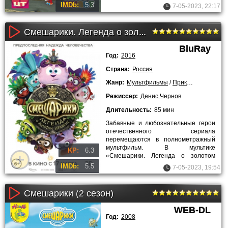
детьми случаются ссоры и
IMDb:
5.3
7-05-2023, 22:17
отчаянное
Смешарики. Легенда о золотом драконе (2016)
BluRay
Год:
2016
Страна:
Россия
Жанр:
Мультфильмы
/
Приключения
/
Ком
Режиссер:
Денис Чернов
Длительность:
85 мин
Забавные и любознательные герои
отечественного сериала
перемещаются в полнометражный
мультфильм. В мультике
KP:
6.3
«Смешарики. Легенда о золотом
драконе» нас ждёт ещё больше
IMDb:
5.5
7-05-2023, 19:54
курьёзных ситуаций, в
Смешарики (2 сезон)
WEB-DL
Год:
2008