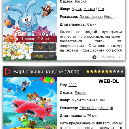
Страна:
Россия
Жанр:
Мультфильмы
/
Комедии
/
Сериал
Режиссер:
Денис Чернов
,
Илья Максимов
Длительность:
6 мин.
Далеко не каждый мультфильм
отечественного производства может
1 сезон 218 серия
похвастаться такой же
популярностью. С момента выхода
KP:
7.7
на экраны «Смешарики» остаются
востребованными не только среди
IMDb:
7.7
7-05-2023, 18:33
детей, но
Барбоскины на даче (2020)
WEB-DL
Год:
2020
Страна:
Россия
Жанр:
Мультфильмы
/
Семейные
/
2021 г
Режиссер:
Елена Галдобина
,
Федор Дмитрие
Длительность:
76 мин.
Лето предназначено для того, чтобы
весело провести каникулы в