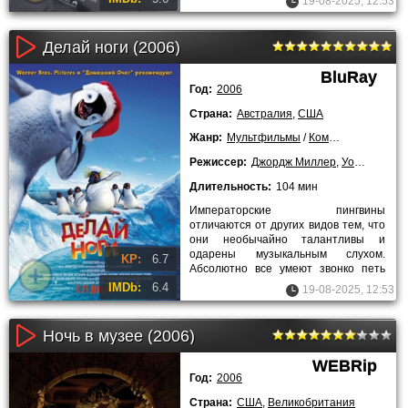
19-08-2025, 12:53
Но
Делай ноги (2006)
BluRay
Год:
2006
Страна:
Австралия
,
США
Жанр:
Мультфильмы
/
Комедии
/
Семейн
Режиссер:
Джордж Миллер
,
Уоррен Коулмэн
Длительность:
104 мин
Императорские пингвины
отличаются от других видов тем, что
они необычайно талантливы и
одарены музыкальным слухом.
KP:
6.7
Абсолютно все умеют звонко петь
песни. Но у Нормы Джин и Мемфис
IMDb:
6.4
19-08-2025, 12:53
родился
Ночь в музее (2006)
WEBRip
Год:
2006
Страна:
США
,
Великобритания