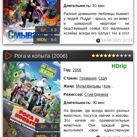
Длительность:
81 мин
Разные домашние любимцы бывают
у людей. Родди – крыса, но он живет
в шикарной квартире не
бедствующей семьи. Его маленькая
KP:
6.9
хозяйка всегда его балует. Но в этот
раз Родди предстоит остаться
IMDb:
6.6
19-08-2025, 12:53
Рога и копыта (2006)
HDrip
Год:
2006
Страна:
Германия
,
США
Жанр:
Мультфильмы
/
Комедии
/
Семейн
Режиссер:
Стив Одекерк
Длительность:
90 мин
На ферме, где всегда много разных
животных, пасутся овечки и коровы.
Это ничем не примечательные
животные. Они каждый день
KP:
5.6
выполняют свою единственную
функцию. Они все время жуют траву.
IMDb:
5.6