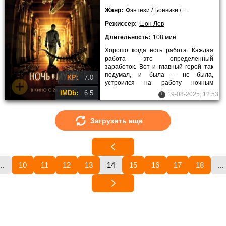
Жанр:
Фэнтези
/
Боевики
/
Комедии
/
При
Режиссер:
Шон Лев
Длительность:
108 мин
Хорошо когда есть работа. Каждая
работа это определенный
заработок. Вот и главный герой так
подумал, и была – не была,
KP:
7.0
устроился на работу ночным
сторожем в музей истории. Ну что
IMDb:
6.5
19-08-2025, 12:53
там
Загрузить еще
...
10
11
12
13
14
15
16
17
18
...