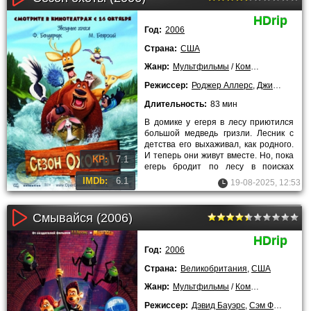
HDrip
Год:
2006
Страна:
США
Жанр:
Мультфильмы
/
Комедии
/
Приключ
Режиссер:
Роджер Аллерс
,
Джилл Калтон
Длительность:
83 мин
В домике у егеря в лесу приютился
большой медведь гризли. Лесник с
детства его выхаживал, как родного.
И теперь они живут вместе. Но, пока
KP:
7.1
егерь бродит по лесу в поисках
охотников, гризли
IMDb:
6.1
19-08-2025, 12:53
Смывайся (2006)
HDrip
Год:
2006
Страна:
Великобритания
,
США
Жанр:
Мультфильмы
/
Комедии
/
Приключ
Режиссер:
Дэвид Бауэрс
,
Сэм Фел