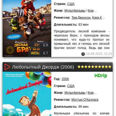
Страна:
США
Жанр:
Мультфильмы
/
Комедии
/
Приключ
Режиссер:
Тим Джонсон
,
Кэри Киркпатри
Длительность:
83 мин
Предводитель лесной компании -
черепаха Верн, с приходом весны
понимает, что куда-то пропал их
привычный лес и теперь его лесной
KP:
6.8
братии грозит голод. Ведь где они
будут брать продукты.
IMDb:
6.7
19-08-2025, 12:23
Любопытный Джордж (2006)
HDrip
Год:
2006
Страна:
США
Жанр:
Мультфильмы
/
Комедии
/
Приключ
Режиссер:
Мэттью О’Каллага
Длительность:
86 мин
Маленькая обезьянка по кличке