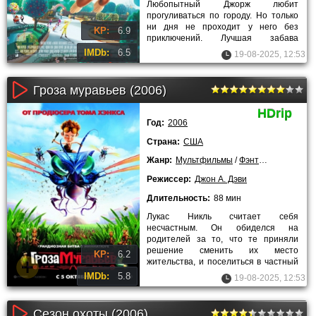
Любопытный Джорж любит
прогуливаться по городу. Но только
ни дня не проходит у него без
KP:
6.9
приключений. Лучшая забава
Джорджа это пачкание в краске,
IMDb:
6.5
19-08-2025, 12:53
пускание
Гроза муравьев (2006)
HDrip
Год:
2006
Страна:
США
Жанр:
Мультфильмы
/
Фэнтези
/
Комедии
Режиссер:
Джон А. Дэви
Длительность:
88 мин
Лукас Никль считает себя
несчастным. Он обиделся на
родителей за то, что те приняли
решение сменить их место
KP:
6.2
жительства, и поселиться в частный
дом. У Лукаса есть старшая сестра.
IMDb:
5.8
19-08-2025, 12:53
Поскольку
Сезон охоты (2006)