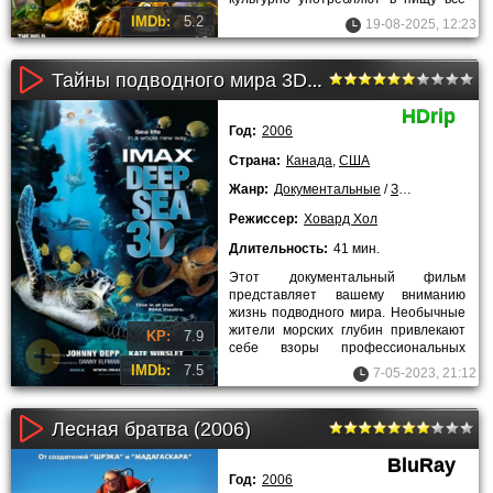
то, что им доставляют работники
IMDb:
5.2
19-08-2025, 12:23
Тайны подводного мира 3D (2006)
HDrip
Год:
2006
Страна:
Канада
,
США
Жанр:
Документальные
/
Зарубежные
/
Л
Режиссер:
Ховард Хол
Длительность:
41 мин.
Этот документальный фильм
представляет вашему вниманию
жизнь подводного мира. Необычные
жители морских глубин привлекают
KP:
7.9
себе взоры профессиональных
дайверов и неопытных любителей.
IMDb:
7.5
7-05-2023, 21:12
Прелесть
Лесная братва (2006)
BluRay
Год:
2006