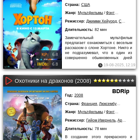
Страна:
США
Жанр:
Мультфильмы
/
Фэнтези
/
Комедии
Режиссер:
Джимми Хейуорд
,
Стив Мартин
Длительность:
82 мин
Замечательный мультфильм
предлагает ознакомиться с веселым
рассказом о слоне Хортоне. Никто и
не подразумевал, что в один из
KP:
6.8
совершенно обыкновенных дней
этот необычный слоник совершенно
IMDb:
6.8
19-08-2025, 12:19
Охотники на драконов (2008)
BDRip
Год:
2008
Страна:
Франция
,
Люксембург
,
Германия
Жанр:
Мультфильмы
/
Фэнтези
/
Приключ
Режиссер:
Гийом Ивернель
,
Артур Ква
Длительность:
78 мин
В создание этого прекрасного и