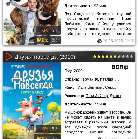
Длительность:
92 мин
Дэн Сандерс работает в крупной
строительной компании Нила
Лаймана. Когда Лайману удается
получить разрешение на постройку
KP:
5.1
небольшого коттеджного поселка
Рокки Спрингс в густых лесах
IMDb:
3.8
19-08-2025, 12:19
Друзья навсегда (2010)
BDRip
Год:
2009
Страна:
Германия
,
Италия
,
Франция
Жанр:
Мультфильмы
/
Семейные
/
Заруб
Режиссер:
Тони Лойзер
,
Джеспер Мюлле
Длительность:
77 мин
Мышонок Джонни живет в городе. Он
не может сидеть на месте и вечно
встревает в различные истории. И
вот однажды, после очередной
KP:
5.3
передряги Джонни необходимо
скрыться. Место для прикрытия он
IMDb:
5.5