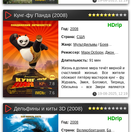
19-08-2025, 12:19
Кунг-фу Панда (2008)
HDrip
Год:
2008
Страна:
США
Жанр:
Мультфильмы
/
Боевики
/
Комедии
Режиссер:
Марк Осборн
,
Джон Стивенсо
Длительность:
91 мин
Жизнь в долине мира течёт мирной и
счастливой жизнью. Все жители
обожают пятёрку мастеров кунг – фу.
Журавль, Змея, Богомол, Тигрица,
KP:
7.8
Обезьяна – все Звери являются
великими учениками
IMDb:
7.6
19-08-2025, 12:19
Дельфины и киты 3D (2008)
HDrip
Год:
2008
Страна:
Великобритания
,
Багамы