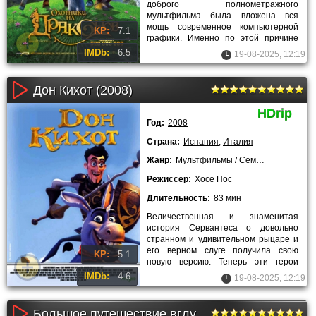
доброго полнометражного
мультфильма была вложена вся
мощь современное компьютерной
KP:
7.1
графики. Именно по этой причине
зрелище просто захватывающее. Так
IMDb:
6.5
19-08-2025, 12:19
же очень
Дон Кихот (2008)
HDrip
Год:
2008
Страна:
Испания
,
Италия
Жанр:
Мультфильмы
/
Семейные
/
Заруб
Режиссер:
Хосе Пос
Длительность:
83 мин
Величественная и знаменитая
история Сервантеса о довольно
странном и удивительном рыцаре и
его верном слуге получила свою
KP:
5.1
новую версию. Теперь эти герои
перенеслись на просторы
IMDb:
4.6
19-08-2025, 12:19
Большое путешествие вглубь океанов 3D: Возвращение (2010)