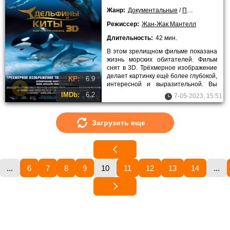
Жанр:
Документальные
/
Приключения
/
Режиссер:
Жан-Жак Мантелл
Длительность:
42 мин.
В этом зрелищном фильме показана
жизнь морских обитателей. Фильм
снят в 3D. Трёхмерное изображение
делает картинку ещё более глубокой,
KP:
6.9
интересной и выразительной. Вы
перенесётесь на
IMDb:
6.2
7-05-2023, 15:51
Загрузить еще
...
6
7
8
9
10
11
12
13
14
...