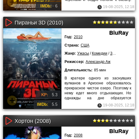
Малыш Сэмми не смог выбраться из
IMDb:
6
19-08-2025, 12:18
Пираньи 3D (2010)
BluRay
Год:
2010
Страна:
США
Жанр:
Ужасы
/
Комедии
/
Зарубежные
Режиссер:
Александр Аж
Длительность:
85 мин
В кратере одного из заснувших
вулканов в Аризоне образовалось
прекрасное чистое озеро. Поэтому к
нему едет много отдыхающих. Но
KP:
5.3
однажды на дне образуется
трещина, из которой в озеро
IMDb:
5.5
19-08-2025, 12:18
Хортон (2008)
BluRay
Год:
2008