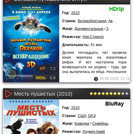
HDrip
Год:
2010
Страна:
Великобритания
,
Австрия
,
Герм
Жанр:
Документальные
/
Зарубежные
Режиссер:
Ник Стринге
Длительность:
81 мин
Долгие пятнадцать лет провела
юная черепаха на коралловых
рифах. И вот наступила пора
возвращаться на родину - туда, где
KP:
7.2
она вылупилась из яйца. Неспешное
путешествие к месту рождения
IMDb:
6.9
19-08-2025, 12:19
Месть пушистых (2010)
BluRay
Год:
2010
Страна:
США
,
ОАЭ
Жанр:
Комедии
/
Семейные
/
Зарубежны
Режиссер:
Роджер Камб