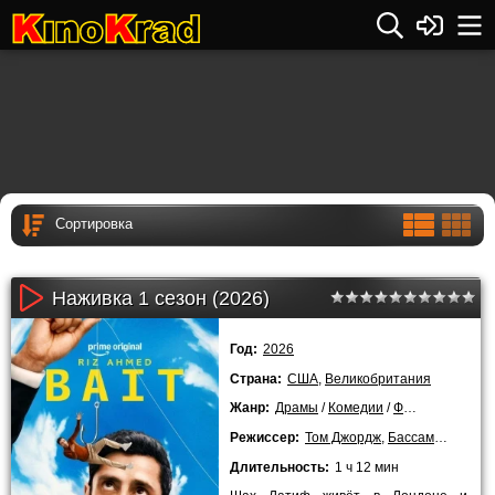
Наживка 1 сезон (2026)
Год:
2026
Страна:
США
,
Великобритания
Жанр:
Драмы
/
Комедии
/
Фантастика
/
20
Режиссер:
Том Джордж
,
Бассам Тарик
Длительность:
1 ч 12 мин