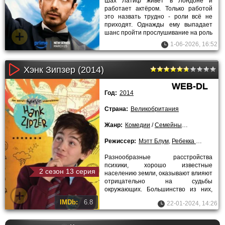
Шах Латиф живёт в Лондоне и
работает актёром. Только работой
это назвать трудно - роли всё не
приходят. Однажды ему выпадает
шанс пройти прослушивание на роль
Джеймса Бонда. Это та самая
1-06-2026, 16:52
Хэнк Зипзер (2014)
WEB-DL
Год:
2014
Страна:
Великобритания
Жанр:
Комедии
/
Семейные
/
Сериалы
Режиссер:
Мэтт Блум
,
Ребекка Рукрофт
,
Разнообразные расстройства
психики, хорошо известные
2 сезон 13 серия
населению земли, оказывают влияют
отрицательно на судьбы
окружающих. Большинство из них,
остающихся нормальными без
IMDb:
6.8
22-01-2024, 14:26
особенных