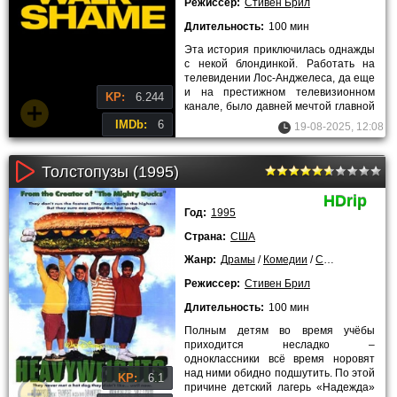
Режиссер:
Стивен Брил
Длительность:
100 мин
Эта история приключилась однажды
с некой блондинкой. Работать на
телевидении Лос-Анджелеса, да еще
и на престижном телевизионном
KP:
6.244
канале, было давней мечтой главной
героини. Сейчас ей
IMDb:
6
19-08-2025, 12:08
Толстопузы (1995)
HDrip
Год:
1995
Страна:
США
Жанр:
Драмы
/
Комедии
/
Семейные
/
Спо
Режиссер:
Стивен Брил
Длительность:
100 мин
Полным детям во время учёбы
приходится несладко –
одноклассники всё время норовят
над ними обидно подшутить. По этой
KP:
6.1
причине детский лагерь «Надежда»