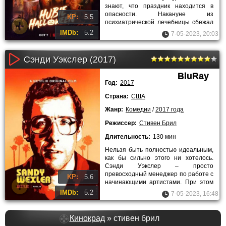
знают, что праздник находится в
опасности. Накануне из
KP:
5.5
психиатрической лечебницы сбежал
опасный преступник, решивший
IMDb:
5.2
7-05-2023, 20:03
навестить
Сэнди Уэкслер (2017)
BluRay
Год:
2017
Страна:
США
Жанр:
Комедии
/
2017 года
Режиссер:
Стивен Брил
Длительность:
130 мин
Нельзя быть полностью идеальным,
как бы сильно этого ни хотелось.
Сэнди Уэкслер – просто
превосходный менеджер по работе с
KP:
5.6
начинающими артистами. При этом
он самый неуклюжий человек в
IMDb:
5.2
7-05-2023, 16:48
Кинокрад
» стивен брил