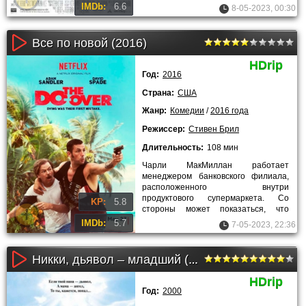
пользуется среди толстячков
IMDb:
6.6
8-05-2023, 00:30
огромной
Все по новой (2016)
HDrip
Год:
2016
Страна:
США
Жанр:
Комедии
/
2016 года
Режиссер:
Стивен Брил
Длительность:
108 мин
Чарли МакМиллан работает
менеджером банковского филиала,
расположенного внутри
продуктового супермаркета. Со
KP:
5.8
стороны может показаться, что
жизнь героя комедии «Все по новой»
IMDb:
5.7
7-05-2023, 22:36
весьма успешна
Никки, дьявол – младший (2000)
HDrip
Год:
2000