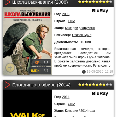
Школа выживания (2008)
BluRay
Год:
2008
Страна:
США
Жанр:
Комедии
/
Зарубежные
Режиссер:
Стивен Брил
Длительность:
110 мин
Великолепная комедия, которая
предлагает насладиться нам
замечательной игрой Оуэна Уилсона.
В сюжете заложена довольно явная
KP:
6.3
проблем современности. Речь идет о
трех друзьях - ботаниках,
IMDb:
5.7
19-08-2025, 12:19
Блондинка в эфире (2014)
BluRay
Год:
2014
Страна:
США
Жанр:
Комедии
/
2014 года