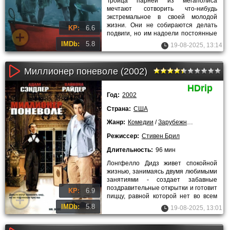
Троица парней из мегаполиса
мечтают сотворить что-нибудь
экстремальное в своей молодой
жизни. Они не собираются делать
KP:
6.6
подвиги, но им надоели постоянные
нравоучения родителей. Нужен
IMDb:
5.8
19-08-2025, 13:14
повод,
Миллионер поневоле (2002)
HDrip
Год:
2002
Страна:
США
Жанр:
Комедии
/
Зарубежные
Режиссер:
Стивен Брил
Длительность:
96 мин
Лонгфелло Дидз живет спокойной
жизнью, занимаясь двумя любимыми
занятиями - создает забавные
поздравительные открытки и готовит
KP:
6.9
пиццу, равной которой нет во всем
городе! Но однажды весь его
IMDb:
5.8
19-08-2025, 13:01