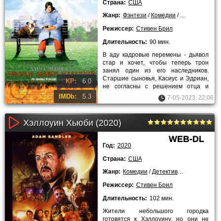
Страна:
США
Жанр:
Фэнтези
/
Комедии
/
Мистические
/
Режиссер:
Стивен Брил
Длительность:
90 мин.
В аду кадровые перемены - дьявол
стар и хочет, чтобы теперь трон
занял один из его наследников.
Старшие сыновья, Касиус и Эдриан,
KP:
6.0
не согласны с решением отца и
сбегают на Землю, чтобы жить
IMDb:
5.3
7-05-2023, 22:06
Хэллоуин Хьюби (2020)
WEB-DL
Год:
2020
Страна:
США
Жанр:
Комедии
/
Детективы
/
2020 года
Режиссер:
Стивен Брил
Длительность:
102 мин.
Жители небольшого городка
готовятся к Хэллоуину, но они не