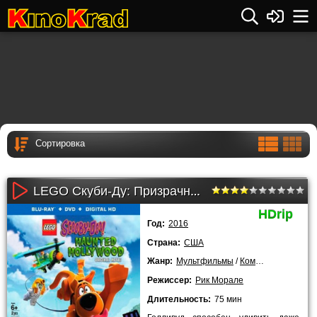
LEGO Скуби-Ду: Призрачный Голливуд (2016)
HDrip
Год:
2016
Страна:
США
Жанр:
Мультфильмы
/
Комедии
/
Семейн
Режиссер:
Рик Морале
Длительность:
75 мин