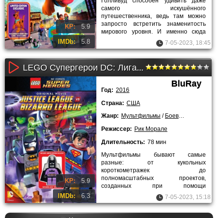
Голливуд способен удивить даже
самого искушённого
путешественника, ведь там можно
запросто встретить знаменитость
KP:
5.9
мирового уровня. И именно сюда
отправляются знакомые миллионам
IMDb:
5.8
7-05-2023, 18:45
зрителей
LEGO Супергерои DC: Лига Справедливости - Космическая битва (2016)
BluRay
Год:
2016
Страна:
США
Жанр:
Мультфильмы
/
Боевики
/
Приключ
Режиссер:
Рик Морале
Длительность:
78 мин
Мультфильмы бывают самые
разные: от кукольных
короткометражек до
полномасштабных проектов,
KP:
5.9
созданных при помощи
компьютерной графики.
IMDb:
6.3
7-05-2023, 15:18
Определённое место в этом
многообразии занимают