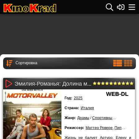
Эмилия-Романья: Долина моторов 1 сезон (2025)
WEB-DL
Год:
2025
Страна:
Италия
Жанр:
Драмы
/
Спортивные
/
2025 года
/
Режиссер:
Маттео Ровере
,
Пиппо Маццапеза
Жизнь не балует Артуро, Елену и