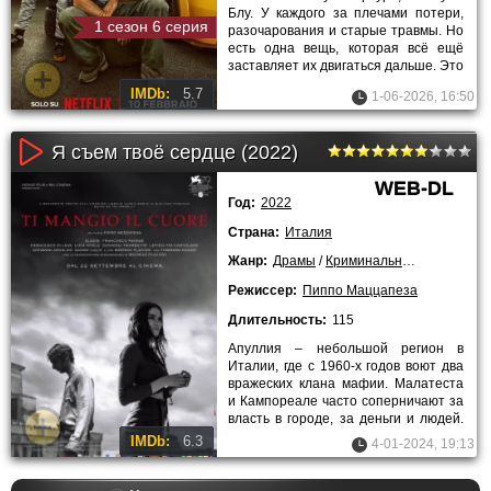
Блу. У каждого за плечами потери,
1 сезон 6 серия
разочарования и старые травмы. Но
есть одна вещь, которая всё ещё
заставляет их двигаться дальше. Это
скорость, машины и
IMDb:
5.7
1-06-2026, 16:50
Я съем твоё сердце (2022)
WEB-DL
Год:
2022
Страна:
Италия
Жанр:
Драмы
/
Криминальные
/
Мелодра
Режиссер:
Пиппо Маццапеза
Длительность:
115
Апуллия – небольшой регион в
Италии, где с 1960-х годов воют два
вражеских клана мафии. Малатеста
и Кампореале часто соперничают за
власть в городе, за деньги и людей.
Их встречи
IMDb:
6.3
4-01-2024, 19:13