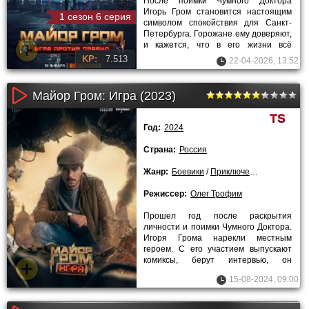
После поимки Чумного Доктора
Игорь Гром становится настоящим
1 сезон 6 серия
символом спокойствия для Санкт-
Петербурга. Горожане ему доверяют,
и кажется, что в его жизни всё
наконец выстроилось ровно. Днём
KP:
7.513
22-04-2026, 13:52
Майор Гром: Игра (2023)
TS
Год:
2024
Страна:
Россия
Жанр:
Боевики
/
Приключения
/
2023 года
Режиссер:
Олег Трофим
Прошел год после раскрытия
личности и поимки Чумного Доктора.
Игоря Грома нарекли местным
героем. С его участием выпускают
комиксы, берут интервью, он
буквально стал примером для
15-08-2024, 09:00
молодежи.