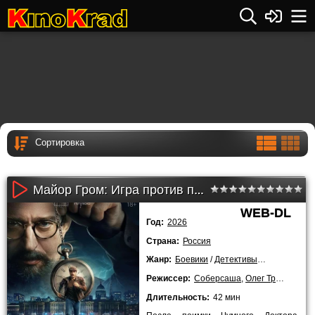
Майор Гром: Игра против правил 1 сезон (2026)
WEB-DL
Год:
2026
Страна:
Россия
Жанр:
Боевики
/
Детективы
/
Комедии
/
К
Режиссер:
Соберсаша
,
Олег Трофим
Длительность:
42 мин