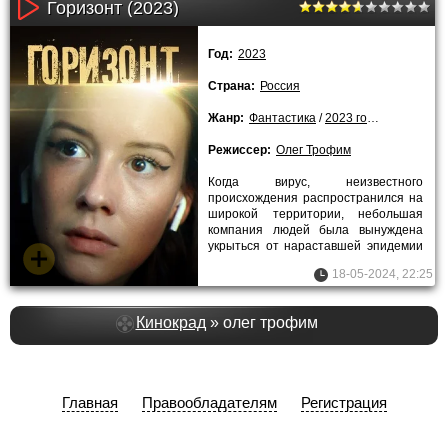
Горизонт (2023)
Год:
2023
Страна:
Россия
Жанр:
Фантастика
/
2023 года
Режиссер:
Олег Трофим
Когда вирус, неизвестного
происхождения распространился на
широкой территории, небольшая
компания людей была вынуждена
укрыться от нараставшей эпидемии
в тайном бункере, построенном
18-05-2024, 22:25
Кинокрад
» олег трофим
Главная
Правообладателям
Регистрация