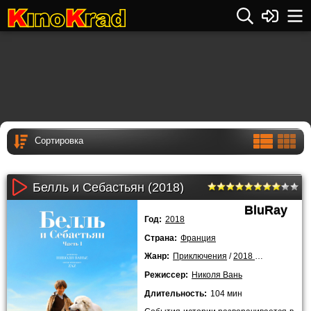
Белль и Себастьян (2018)
BluRay
Год:
2018
Страна:
Франция
Жанр:
Приключения
/
2018 года
Режиссер:
Николя Вань
Длительность:
104 мин