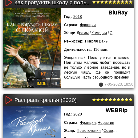
Как прогулять школу с пользой (2018)
BluRay
Год:
2018
Страна:
Франция
Жанр:
Драмы
/
Комедии
/
Семейные
/
201
Режиссер:
Николя Вань
Длительность:
116 мин.
Энергичный Поль учится в школе.
При этом мальчик любит посещать
не только учебное заведение, но и
лесную чащу, где он проводит
KP:
8.1
большую часть свободного времени.
Однако на уроках не
IMDb:
6.9
7-05-2023, 18:50
Расправь крылья (2020)
WEBRip
Год:
2020
Страна:
Франция
,
Норвегия
Жанр:
Приключения
/
Семейные
/
2020 г