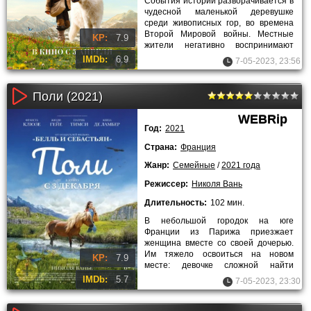
События истории разворачивается в
чудесной маленькой деревушке
среди живописных гор, во времена
Второй Мировой войны. Местные
KP:
7.9
жители негативно воспринимают
большую пиренейскую собаку по
IMDb:
6.9
7-05-2023, 23:56
Поли (2021)
WEBRip
Год:
2021
Страна:
Франция
Жанр:
Семейные
/
2021 года
Режиссер:
Николя Вань
Длительность:
102 мин.
В небольшой городок на юге
Франции из Парижа приезжает
женщина вместе со своей дочерью.
Им тяжело освоиться на новом
KP:
7.9
месте: девочке сложной найти
друзей, а к матери относятся
IMDb:
5.7
7-05-2023, 23:30
настороженно,