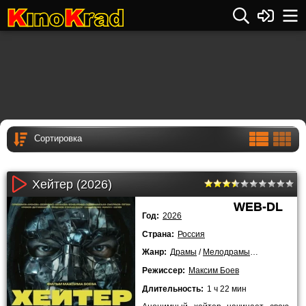
Хейтер (2026)
WEB-DL
Год:
2026
Страна:
Россия
Жанр:
Драмы
/
Мелодрамы
/
2026 года
Режиссер:
Максим Боев
Длительность:
1 ч 22 мин