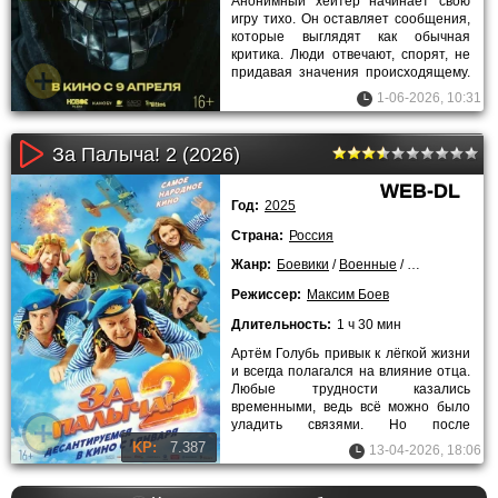
Анонимный хейтер начинает свою
игру тихо. Он оставляет сообщения,
которые выглядят как обычная
критика. Люди отвечают, спорят, не
придавая значения происходящему.
Со временем слова
1-06-2026, 10:31
За Палыча! 2 (2026)
WEB-DL
Год:
2025
Страна:
Россия
Жанр:
Боевики
/
Военные
/
Комедии
/
202
Режиссер:
Максим Боев
Длительность:
1 ч 30 мин
Артём Голубь привык к лёгкой жизни
и всегда полагался на влияние отца.
Любые трудности казались
временными, ведь всё можно было
уладить связями. Но после
серьёзной аварии его судьба резко
KP:
7.387
13-04-2026, 18:06