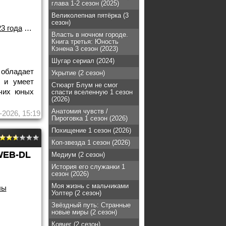
глава 1-2 сезон (2025)
Великолепная пятёрка (3
сезон)
3 года
/
Сериалы
Власть в ночном городе.
Книга третья: Юность
Кэнена 3 сезон (2023)
Шугар сериал (2024)
обладает
Укрытие (2 сезон)
 и умеет
Стюарт Блум не смог
очих юных
спасти вселенную 1 сезон
(2026)
Анатомия чувств /
-2026, 15:19
Пироговка 1 сезон (2026)
Похищение 1 сезон (2026)
Коп-звезда 1 сезон (2026)
WEB-DL
Медиум (2 сезон)
История его служанки 1
сезон (2026)
Моя жизнь с мальчиками
лы
Уолтер (2 сезон)
Звёздный путь: Странные
новые миры (2 сезон)
Ковчег (2 сезон)