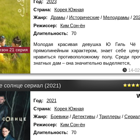
Год:
2023
Страна:
Корея Южная
Жанр:
Драмы
/
Исторические
/
Мелодрамы
/
202
Режиссер:
Ким Сон-ён
Длительность:
70
Молодая красивая девушка Ю Гиль Чё 
езон 21 серия
прямолинейным характером, знает себе цену
нравиться противоположному полу. Среди пр
знатных дам – она значительно выделяется,
14-02
е солнце сериал (2021)
Год:
2021
Страна:
Корея Южная
Жанр:
Боевики
/
Детективы
/
Триллеры
/
Сериа
Режиссер:
Ким Сон-ён
Длительность:
70