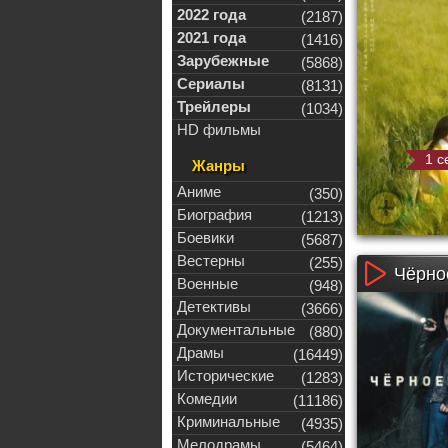
2022 года
(2187)
2021 года
(1416)
Зарубежные
(5868)
Сериалы
(8131)
Трейлеры
(1034)
HD фильмы
1 с
Жанры
Аниме
(350)
Биография
(1213)
Боевики
(5687)
Вестерны
(255)
Чёрно
Военные
(948)
Детективы
(3666)
Документальные
(880)
Драмы
(16449)
Исторические
(1283)
Комедии
(11186)
Криминальные
(4935)
Мелодрамы
(5464)