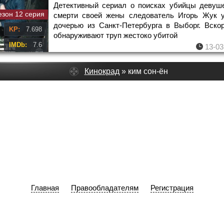
Детективный сериал о поисках убийцы девуш
езон 12 серия
смерти своей жены следователь Игорь Жук у
дочерью из Санкт-Петербурга в Выборг. Вско
KP:
7.698
обнаруживают труп жестоко убитой
IMDb:
7.6
13-03
Кинокрад
» ким сон-ён
Главная
Правообладателям
Регистрация