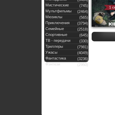
Мистические
(745)
1 с
Мультфильмы
(2464)
Мюзиклы
(565)
Приключения
(3794)
Семейные
(2518)
Спортивные
(645)
ТВ - передачи
(330)
Триллеры
(7981)
Ужасы
(4049)
Фантастика
(3236)
Фэнтези
(2950)