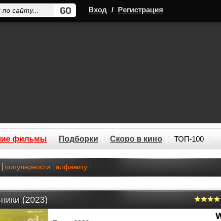
Вход
/
Регистрация
шие фильмы
Подборки
Скоро в кино
ТОП-100
популярности
алфавиту
ники (2023)