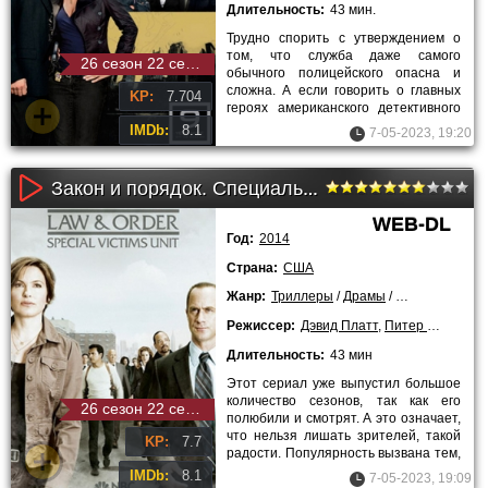
Длительность:
43 мин.
Трудно спорить с утверждением о
том, что служба даже самого
26 сезон 22 серия
обычного полицейского опасна и
сложна. А если говорить о главных
KP:
7.704
героях американского детективного
телесериала «Закон и порядок.
IMDb:
8.1
7-05-2023, 19:20
Закон и порядок. Специальный корпус (13 сезон)
WEB-DL
Год:
2014
Страна:
США
Жанр:
Триллеры
/
Драмы
/
Криминальны
Режиссер:
Дэвид Платт
,
Питер Лето
,
Кон
Длительность:
43 мин
Этот сериал уже выпустил большое
количество сезонов, так как его
26 сезон 22 серия
полюбили и смотрят. А это означает,
что нельзя лишать зрителей, такой
KP:
7.7
радости. Популярность вызвана тем,
что сериал обладает
IMDb:
8.1
7-05-2023, 19:09