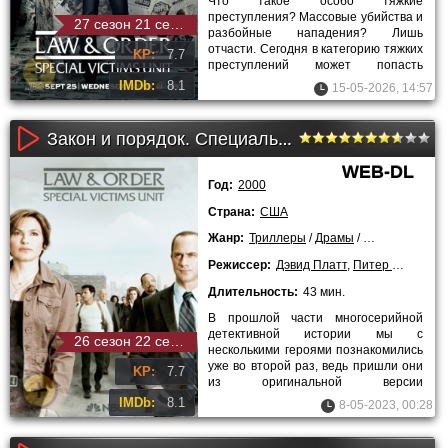
Что такое особо тяжкие
преступления? Массовые убийства и
27 сезон 21 серия
разбойные нападения? Лишь
отчасти. Сегодня в категорию тяжких
KP:
7.7
преступлений может попасть
правонарушение, совершённое на
IMDb:
8.1
15-05-2026, 14:57
сексуальной
Закон и порядок. Специальный корпус (2 сезон)
WEB-DL
Год:
2000
Страна:
США
Жанр:
Триллеры
/
Драмы
/
Криминальны
Режиссер:
Дэвид Платт
,
Питер Лето
,
Жан
Длительность:
43 мин.
В прошлой части многосерийной
детективной истории мы с
26 сезон 22 серия
несколькими героями познакомились
уже во второй раз, ведь пришли они
KP:
7.7
из оригинальной версии
одноименного сериала. Впрочем, в
IMDb:
8.1
8-05-2023, 00:28
версии