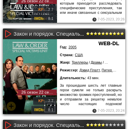
26 сезон 22 серия
которым приходится расследовать
специфические преступления, так
KP:
7.7
или иначе связанные с сексуальным
насилием. Причём это не
IMDb:
8.1
7-05-2023, 20:26
Закон и порядок. Специальный корпус (7 сезон)
WEB-DL
Год:
2005
Страна:
США
Жанр:
Триллеры
/
Драмы
/
Криминальны
Режиссер:
Дэвид Платт
,
Питер Лето
,
Жан
Длительность:
43 мин.
За прошедшие шесть лет главные
герои сумели не только раскрыть
26 сезон 22 серия
множество громких преступлений, но
и отправили за решетку немалое
KP:
7.7
число настоящих подонков!
«Целевой аудиторией» сотрудников
IMDb:
8.1
7-05-2023, 20:24
Закон и порядок. Специальный корпус (19 сезон)