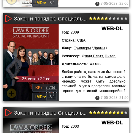
Манхэттенской полиции возникали
IMDb:
8.1
7-05-2023, 22:06
Закон и порядок. Специальный корпус (11 сезон)
WEB-DL
Год:
2009
Страна:
США
Жанр:
Триллеры
/
Драмы
/
Криминальны
Режиссер:
Дэвид Платт
,
Питер Лето
,
Жан
Длительность:
43 мин.
Любая работа, насколько бы простой
с виду она не была, на самом деле
26 сезон 22 серия
нередко может быть довольно
сложной. А уж о профессии главных
KP:
7.704
героев детективной многосерийной
истории «Закон и порядок.
IMDb:
8.1
7-05-2023, 21:50
Закон и порядок. Специальный корпус (5 сезон)
WEB-DL
Год:
2003