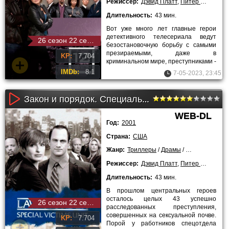
Режиссер:
Дэвид Платт
,
Питер Лето
,
Жан
Длительность:
43 мин.
Вот уже много лет главные герои
детективного телесериала ведут
26 сезон 22 серия
безостановочную борьбу с самыми
презираемыми, даже в
KP:
7.704
криминальном мире, преступниками -
маньяками-извращенцами,
IMDb:
8.1
7-05-2023, 23:45
педофилами и
Закон и порядок. Специальный корпус (3 сезон)
WEB-DL
Год:
2001
Страна:
США
Жанр:
Триллеры
/
Драмы
/
Криминальны
Режиссер:
Дэвид Платт
,
Питер Лето
,
Жан
Длительность:
43 мин.
В прошлом центральных героев
осталось целых 43 успешно
26 сезон 22 серия
расследованных преступления,
совершенных на сексуальной почве.
KP:
7.704
Порой у работников спецотдела