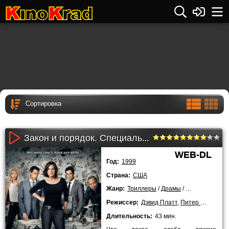
Закон и порядок. Специальный корпус (24 сезон 19 серия)
WEB-DL
Год:
1999
Страна:
США
Жанр:
Триллеры
/
Драмы
/
Криминальны
Режиссер:
Дэвид Платт
,
Питер Лето
,
Жан
Длительность:
43 мин.