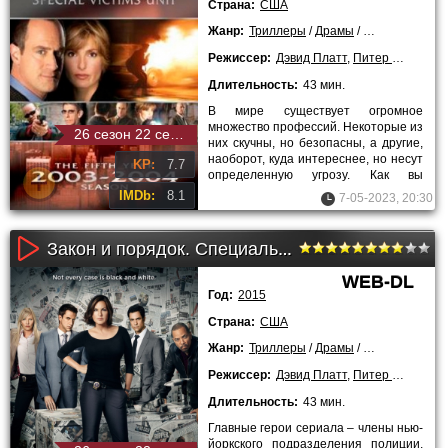
Страна:
США
Жанр:
Триллеры
/
Драмы
/
Криминальны
Режиссер:
Дэвид Платт
,
Питер Лето
,
Жан
Длительность:
43 мин.
В мире существует огромное
множество профессий. Некоторые из
26 сезон 22 серия
них скучны, но безопасны, а другие,
наоборот, куда интереснее, но несут
KP:
7.7
определенную угрозу. Как вы
понимаете, речь идёт о
IMDb:
8.1
7-05-2023, 20:30
Закон и порядок. Специальный корпус (15 сезон)
WEB-DL
Год:
2015
Страна:
США
Жанр:
Триллеры
/
Драмы
/
Криминальны
Режиссер:
Дэвид Платт
,
Питер Лето
,
Жан
Длительность:
43 мин.
Главные герои сериала – члены нью-
йоркского подразделения полиции,