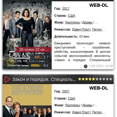
WEB-DL
Год:
2017
Страна:
США
Жанр:
Триллеры
/
Драмы
/
Криминальны
Режиссер:
Дэвид Платт
,
Питер Лето
,
Жан
Длительность:
43 мин.
Ежедневно происходит немало
преступлений – ограбления,
26 сезон 22 серия
убийства, изнасилования. В центре
событий многосерийной киноленты
KP:
7.7
«Закон и порядок. Специальный
корпус» находятся рабочие будни
IMDb:
8.1
7-05-2023, 19:38
Закон и порядок. Специальный корпус (9 сезон)
WEB-DL
Год:
2007
Страна:
США
Жанр:
Триллеры
/
Драмы
/
Криминальны
Режиссер:
Дэвид Платт
,
Питер Лето
,
Жан