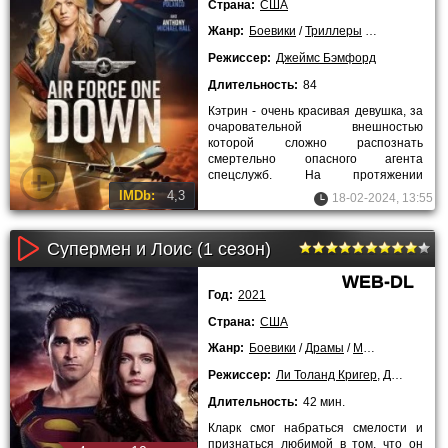
Страна:
США
Жанр:
Боевики
/
Триллеры
/
2024 года
Режиссер:
Джеймс Бэмфорд
Длительность:
84
Кэтрин - очень красивая девушка, за
очаровательной внешностью
которой сложно распознать
смертельно опасного агента
спецслужб. На протяжении
нескольких лет опытные
IMDb:
4,3
18-02-2024, 13:55
инструкторы готовили
Супермен и Лоис (1 сезон)
WEB-DL
Год:
2021
Страна:
США
Жанр:
Боевики
/
Драмы
/
Мелодрамы
/
Пр
Режиссер:
Ли Толанд Кригер
,
Джеймс Бэмфорд
Длительность:
42 мин.
Кларк смог набраться смелости и
признаться любимой в том, что он