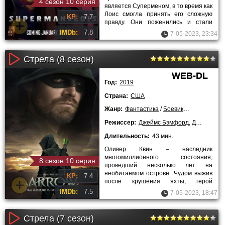
4 сезон 10 серия
является Суперменом, в то время как
Лоис смогла принять его сложную
KP:
7.7
правду. Они поженились и стали
обычной семейной парой,
IMDb:
7.8
7-05-2023, 23:34
Стрела (8 сезон)
WEB-DL
Год:
2019
Страна:
США
Жанр:
Фантастика
/
Боевики
/
Драмы
/
Кр
Режиссер:
Джеймс Бэмфорд
,
Джон Беринг
Длительность:
43 мин.
Оливер Квин – наследник
многомиллионного состояния,
8 сезон 10 серия
проведший несколько лет на
необитаемом острове. Чудом выжив
KP:
7.4
после крушения яхты, герой
оказался в необычном месте,
IMDb:
7.5
7-05-2023, 18:47
нахождение в котором
Стрела (7 сезон)