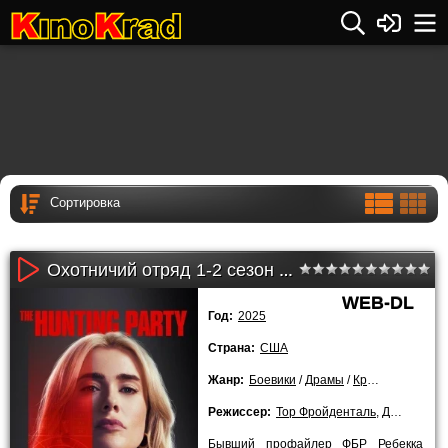
Охотничий отряд 1-2 сезон (2025)
WEB-DL
Год:
2025
Страна:
США
Жанр:
Боевики
/
Драмы
/
Криминальные
/
Режиссер:
Тор Фройденталь
,
Джеймс Бэмфорд
Бывший профайлер ФБР Ребекка