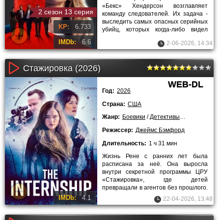
«Бекс» Хендерсон возглавляет
2 сезон 13 серия
команду следователей. Их задача -
выследить самых опасных серийных
KP:
6.733
убийц, которых когда-либо видел
мир. Этих преступников держали в
IMDb:
6.6
2-06-2026, 14:34
Стажировка (2026)
WEB-DL
Год:
2026
Страна:
США
Жанр:
Боевики
/
Детективы
/
Триллеры
/
2
Режиссер:
Джеймс Бэмфорд
Длительность:
1 ч 31 мин
Жизнь Рене с ранних лет была
расписана за неё. Она выросла
внутри секретной программы ЦРУ
«Стажировка», где детей
превращали в агентов без прошлого.
Тренировки были жесткими,
IMDb:
4.1
22-04-2026, 13:48
испытания