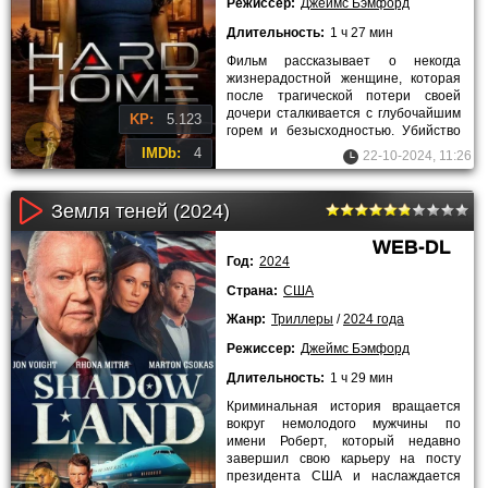
Режиссер:
Джеймс Бэмфорд
Длительность:
1 ч 27 мин
Фильм рассказывает о некогда
жизнерадостной женщине, которая
после трагической потери своей
дочери сталкивается с глубочайшим
KP:
5.123
горем и безысходностью. Убийство
её ребенка становится для неё
IMDb:
4
22-10-2024, 11:26
Земля теней (2024)
WEB-DL
Год:
2024
Страна:
США
Жанр:
Триллеры
/
2024 года
Режиссер:
Джеймс Бэмфорд
Длительность:
1 ч 29 мин
Криминальная история вращается
вокруг немолодого мужчины по
имени Роберт, который недавно
завершил свою карьеру на посту
президента США и наслаждается