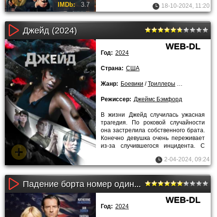
заслуженным отдыхом в кругу семьи.
IMDb:
3.7
18-10-2024, 11:20
Джейд (2024)
WEB-DL
Год:
2024
Страна:
США
Жанр:
Боевики
/
Триллеры
/
2024 года
Режиссер:
Джеймс Бэмфорд
В жизни Джейд случилась ужасная
трагедия. По роковой случайности
она застрелила собственного брата.
Конечно девушка очень переживает
из-за случившегося инцидента. С
того самого момента она
2-04-2024, 09:24
Падение борта номер один (2024)
WEB-DL
Год:
2024