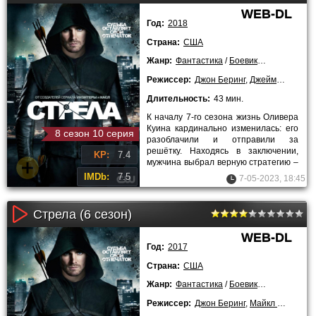
WEB-DL
Год:
2018
Страна:
США
Жанр:
Фантастика
/
Боевики
/
Драмы
/
Кр
Режиссер:
Джон Беринг
,
Джеймс Бэмфорд
Длительность:
43 мин.
К началу 7-го сезона жизнь Оливера
Куина кардинально изменилась: его
8 сезон 10 серия
разоблачили и отправили за
решётку. Находясь в заключении,
KP:
7.4
мужчина выбрал верную стратегию –
прекратил бунтовать и стал
IMDb:
7.5
7-05-2023, 18:45
Стрела (6 сезон)
WEB-DL
Год:
2017
Страна:
США
Жанр:
Фантастика
/
Боевики
/
Драмы
/
Кр
Режиссер:
Джон Беринг
,
Майкл Шульц
,
Д