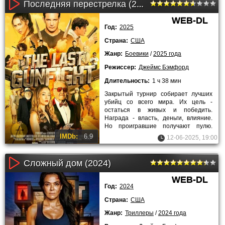
Последняя перестрелка (2025)
WEB-DL
Год:
2025
Страна:
США
Жанр:
Боевики
/
2025 года
Режиссер:
Джеймс Бэмфорд
Длительность:
1 ч 38 мин
Закрытый турнир собирает лучших
убийц со всего мира. Их цель -
остаться в живых и победить.
Награда - власть, деньги, влияние.
Но проигравшие получают пулю.
Турнир жесток, без правил и
IMDb:
6.9
12-06-2025, 19:00
Сложный дом (2024)
WEB-DL
Год:
2024
Страна:
США
Жанр:
Триллеры
/
2024 года