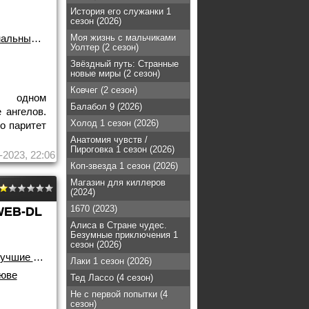
История его служанки 1
сезон (2026)
альные
/
2018 года
Моя жизнь с мальчиками
Уолтер (2 сезон)
Звёздный путь: Странные
новые миры (2 сезон)
Ковчег (2 сезон)
б одном
Балабол 9 (2026)
 ангелов.
Холод 1 сезон (2026)
о паритет
Анатомия чувств /
Пироговка 1 сезон (2026)
-2023, 22:06
Коп-звезда 1 сезон (2026)
Магазин для киллеров
(2024)
1670 (2023)
WEB-DL
Алиса в Стране чудес.
Безумные приключения 1
сезон (2026)
чшие фильмы!
Лаки 1 сезон (2026)
гюве
Тед Лассо (4 сезон)
Не с первой попытки (4
сезон)