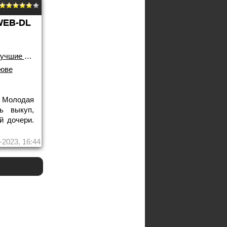
WEB-DL
чшие фильмы!
гюве
. Молодая
ь выкуп,
й дочери.
-2023, 16:44