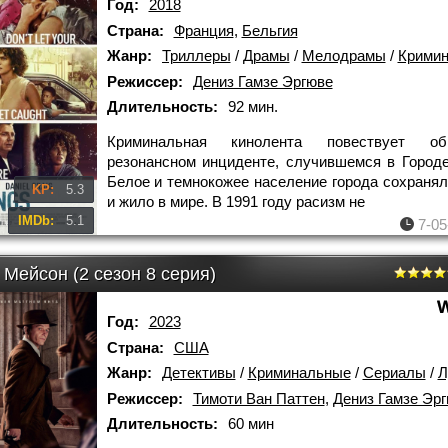
Год:
2018
Страна:
Франция
,
Бельгия
Жанр:
Триллеры
/
Драмы
/
Мелодрамы
/
Кримин
Режиссер:
Дениз Гамзе Эргюве
Длительность:
92 мин.
Криминальная кинолента повествует о
резонансном инциденте, случившемся в Городе
Белое и темнокожее население города сохранял
KP:
5.3
и жило в мире. В 1991 году расизм не
IMDb:
5.1
7-05
Мейсон (2 сезон 8 серия)
Год:
2023
Страна:
США
Жанр:
Детективы
/
Криминальные
/
Сериалы
/
Лу
Режиссер:
Тимоти Ван Паттен
,
Дениз Гамзе Эр
Длительность:
60 мин