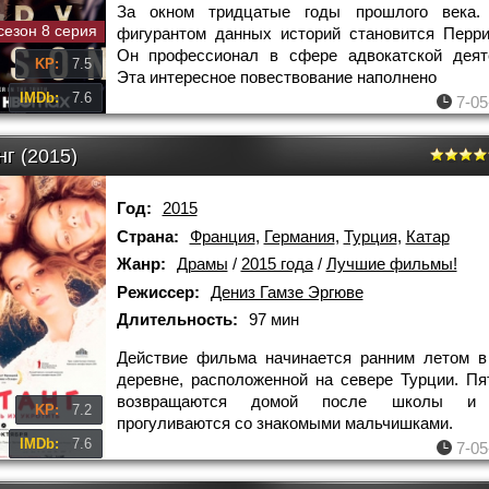
За окном тридцатые годы прошлого века.
сезон 8 серия
фигурантом данных историй становится Перр
Он профессионал в сфере адвокатской деяте
KP:
7.5
Эта интересное повествование наполнено
IMDb:
7.6
7-05
г (2015)
Год:
2015
Страна:
Франция
,
Германия
,
Турция
,
Катар
Жанр:
Драмы
/
2015 года
/
Лучшие фильмы!
Режиссер:
Дениз Гамзе Эргюве
Длительность:
97 мин
Действие фильма начинается ранним летом в
деревне, расположенной на севере Турции. Пя
возвращаются домой после школы и 
KP:
7.2
прогуливаются со знакомыми мальчишками.
IMDb:
7.6
7-05