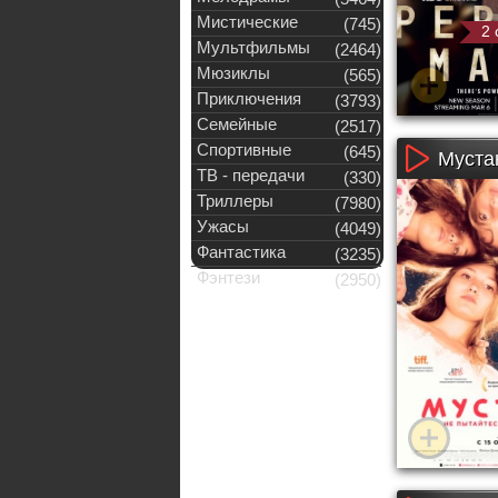
Мистические
(745)
2 
Мультфильмы
(2464)
Мюзиклы
(565)
Приключения
(3793)
Семейные
(2517)
Спортивные
(645)
Мустан
ТВ - передачи
(330)
Триллеры
(7980)
Ужасы
(4049)
Фантастика
(3235)
Фэнтези
(2950)