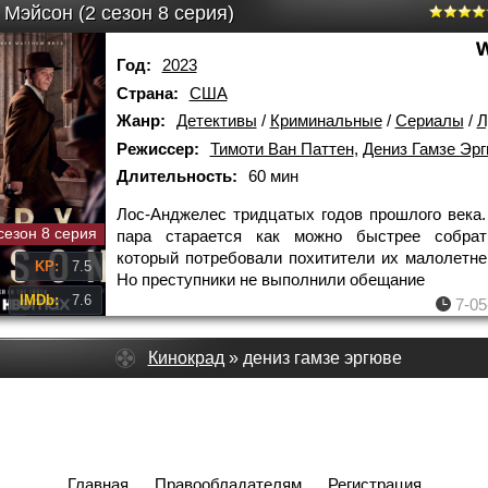
Мэйсон (2 сезон 8 серия)
Год:
2023
Страна:
США
Жанр:
Детективы
/
Криминальные
/
Сериалы
/
Лу
Режиссер:
Тимоти Ван Паттен
,
Дениз Гамзе Эр
Длительность:
60 мин
Лос-Анджелес тридцатых годов прошлого века
сезон 8 серия
пара старается как можно быстрее собрат
который потребовали похитители их малолетне
KP:
7.5
Но преступники не выполнили обещание
IMDb:
7.6
7-05
Кинокрад
» дениз гамзе эргюве
Главная
Правообладателям
Регистрация