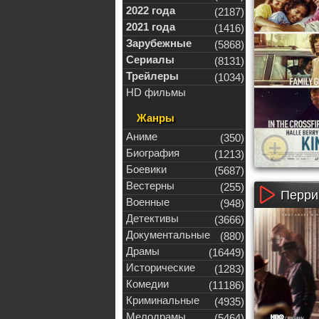
2022 года
(2187)
2021 года
(1416)
Зарубежные
(5868)
Сериалы
(8131)
Трейлеры
(1034)
HD фильмы
Жанры
Аниме
(350)
Биография
(1213)
Боевики
(5687)
Вестерны
(255)
Перри 
Военные
(948)
Детективы
(3666)
Документальные
(880)
Драмы
(16449)
Исторические
(1283)
Комедии
(11186)
Криминальные
(4935)
Мелодрамы
(5464)