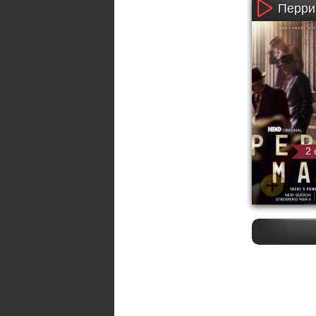
Перри 
2 