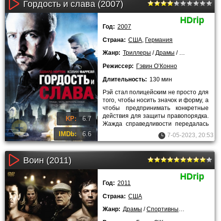
Гордость и слава (2007)
HDrip
Год:
2007
Страна:
США
,
Германия
Жанр:
Триллеры
/
Драмы
/
Криминальны
Режиссер:
Гэвин О’Конно
Длительность:
130 мин
Рэй стал полицейским не просто для
того, чтобы носить значок и форму, а
чтобы предпринимать конкретные
действия для защиты правопорядка.
KP:
6.7
Жажда справедливости передалась
главному герою
IMDb:
6.6
7-05-2023, 20:53
Воин (2011)
HDrip
Год:
2011
Страна:
США
Жанр:
Драмы
/
Спортивные
/
Зарубежны