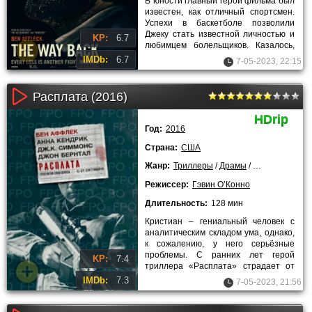
В юности главный герой фильма был
известен, как отличный спортсмен.
Успехи в баскетболе позволили
Джеку стать известной личностью и
KP:
6.7
любимцем болельщиков. Казалось,
что его ожидает блестящее
IMDb:
6.7
7-05-2023, 22:15
Расплата (2016)
HDrip
Год:
2016
Страна:
США
Жанр:
Триллеры
/
Драмы
/
Криминальны
Режиссер:
Гэвин О’Конно
Длительность:
128 мин
Кристиан – гениальный человек с
аналитическим складом ума, однако,
к сожалению, у него серьёзные
проблемы. С ранних лет герой
KP:
7.4
триллера «Расплата» страдает от
тяжелого психологического
IMDb:
7.3
7-05-2023, 21:56