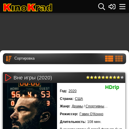
Вне игры (2020)
HDrip
Год:
2020
Страна:
США
Жанр:
Драмы
/
Спортивные
/
2020 года
Режиссер:
Гэвин О’Конно
Длительность:
108 мин.