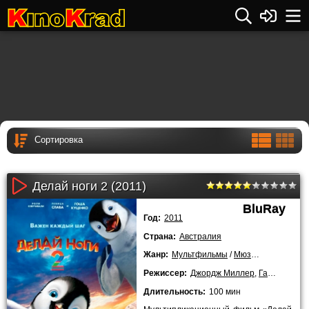
Делай ноги 2 (2011)
BluRay
Год:
2011
Страна:
Австралия
Жанр:
Мультфильмы
/
Мюзиклы
/
Комеди
Режиссер:
Джордж Миллер
,
Гари Э
Длительность:
100 мин