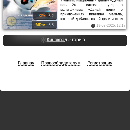
Мультипликационный фильм «Делай
ноги 2» - сиквел популярного
мультфильма «Делай ноги» о
приключениях пингвина Мамбла,
KP:
6.2
который добился своей цели и стал
танцором. В этом фильме Мамбл
IMDb:
5.8
19-08-2025, 12:17
успел
Кинокрад
» гари э
Главная
Правообладателям
Регистрация