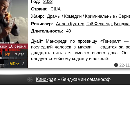
Год:
2022
Страна:
США
Жанр:
Драмы
/
Комедии
/
Криминальные
/
Сери
Режиссер:
Аллен Култер
,
Гай Ферленд
,
Бенджамин
Длительность:
40
Дуайт Манфреди по прозвищу «Генерал» — 
езон 10 серия
последний человек в мафии — садится за ре
двадцать пять лет вместо своего дона. Он 
KP:
7.676
следует семейному кодексу и не сдаёт
IMDb:
8
22-11
Кинокрад
» бенджамин семанофф