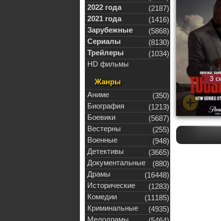
2022 года
(2187)
2021 года
(1416)
Зарубежные
(5868)
Сериалы
(8130)
Трейлеры
(1034)
HD фильмы
3 с
Жанры
Аниме
(350)
Биография
(1213)
Боевики
(5687)
Вестерны
(255)
Военные
(948)
Детективы
(3665)
Документальные
(880)
Драмы
(16448)
Исторические
(1283)
Комедии
(11185)
Криминальные
(4935)
Мелодрамы
(5464)