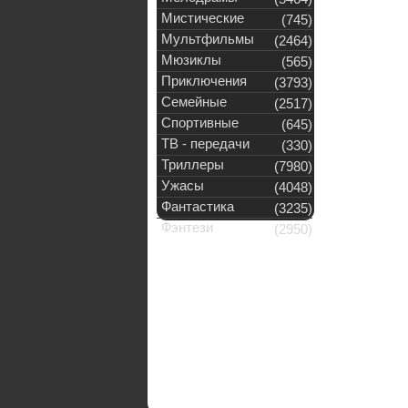
Мистические
(745)
Мультфильмы
(2464)
Мюзиклы
(565)
Приключения
(3793)
Семейные
(2517)
Спортивные
(645)
ТВ - передачи
(330)
Триллеры
(7980)
Ужасы
(4048)
Фантастика
(3235)
Фэнтези
(2950)