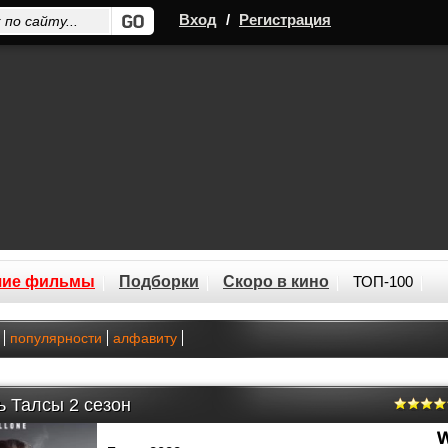
Вход
/
Регистрация
шие фильмы
Подборки
Скоро в кино
ТОП-100
популярности
алфавиту
ь Талсы 2 сезон