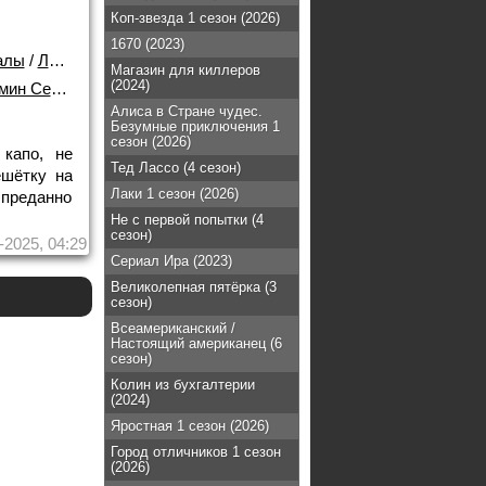
Коп-звезда 1 сезон (2026)
1670 (2023)
алы
/
Лучшие фильмы!
Магазин для киллеров
(2024)
 Семанофф
Алиса в Стране чудес.
Безумные приключения 1
сезон (2026)
капо, не
Тед Лассо (4 сезон)
шётку на
Лаки 1 сезон (2026)
преданно
Не с первой попытки (4
сезон)
-2025, 04:29
Сериал Ира (2023)
Великолепная пятёрка (3
сезон)
Всеамериканский /
Настоящий американец (6
сезон)
Колин из бухгалтерии
(2024)
Яростная 1 сезон (2026)
Город отличников 1 сезон
(2026)