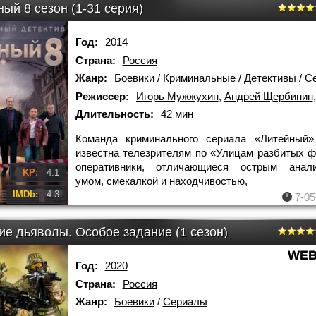
ый 8 сезон (1-31 серия)
Год:
2014
Страна:
Россия
Жанр:
Боевики
/
Криминальные
/
Детективы
/
С
Режиссер:
Игорь Мужжухин
,
Андрей Щербинин
Длительность:
42 мин
Команда криминального сериала «Литейный»
известна телезрителям по «Улицам разбитых ф
оперативники, отличающиеся острым анали
KP:
4.1
умом, смекалкой и находчивостью,
IMDb:
4.3
7-05
ие дьяволы. Особое задание (1 сезон)
WEB
Год:
2020
Страна:
Россия
Жанр:
Боевики
/
Сериалы