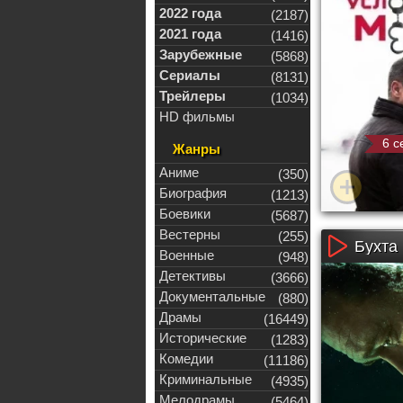
2022 года
(2187)
2021 года
(1416)
Зарубежные
(5868)
Сериалы
(8131)
Трейлеры
(1034)
HD фильмы
6 с
Жанры
Аниме
(350)
Биография
(1213)
Боевики
(5687)
Вестерны
(255)
Бухта 
Военные
(948)
Детективы
(3666)
Документальные
(880)
Драмы
(16449)
Исторические
(1283)
Комедии
(11186)
Криминальные
(4935)
Мелодрамы
(5464)