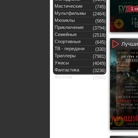
Мистические
(745)
1 с
Мультфильмы
(2464)
Мюзиклы
(565)
Приключения
(3794)
Семейные
(2518)
Спортивные
(645)
Лучшие
ТВ - передачи
(330)
Триллеры
(7981)
Ужасы
(4049)
Фантастика
(3236)
Фэнтези
(2950)