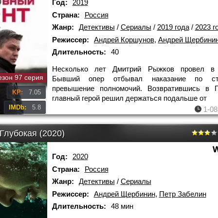
Год:
2019
Страна:
Россия
Жанр:
Детективы
/
Сериалы
/
2019 года
/
2023 г
Режиссер:
Андрей Коршунов
,
Андрей Щербини
Длительность:
40
Несколько лет Дмитрий Рыжков провел в 
езон 97 серия
Бывший опер отбывал наказание по ст
превышение полномочий. Возвратившись в Пе
KP:
7.05
главный герой решил держаться подальше от
IMDb:
5.8
1-08
Глубокая (2020)
Год:
2020
Страна:
Россия
Жанр:
Детективы
/
Сериалы
Режиссер:
Андрей Щербинин
,
Петр Забелин
Длительность:
48 мин