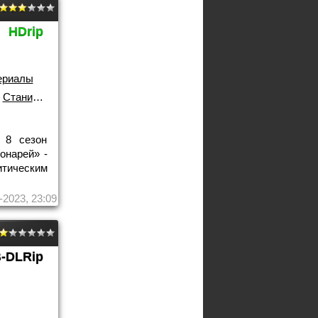
HDrip
ериалы
,
Станислав Марее
 8 сезон
онарей» -
тическим
-2023, 23:09
-DLRip