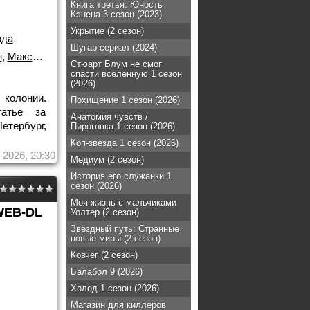
Книга третья: Юность
Кэнена 3 сезон (2023)
Укрытие (2 сезон)
ода
Шугар сериал (2024)
н
,
Максим Бриус
Стюарт Блум не смог
спасти вселенную 1 сезон
(2026)
колонии.
Похищение 1 сезон (2026)
атье за
Анатомия чувств /
тербург,
Пироговка 1 сезон (2026)
Коп-звезда 1 сезон (2026)
-2026, 20:30
Медиум (2 сезон)
История его служанки 1
сезон (2026)
Моя жизнь с мальчиками
WEB-DL
Уолтер (2 сезон)
Звёздный путь: Странные
новые миры (2 сезон)
Ковчег (2 сезон)
Балабол 9 (2026)
Холод 1 сезон (2026)
Магазин для киллеров