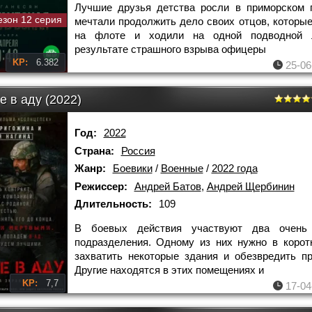
Лучшие друзья детства росли в приморском 
езон 12 серия
мечтали продолжить дело своих отцов, которы
на флоте и ходили на одной подводной 
результате страшного взрыва офицеры
KP:
6.382
25-06
 в аду (2022)
Год:
2022
Страна:
Россия
Жанр:
Боевики
/
Военные
/
2022 года
Режиссер:
Андрей Батов
,
Андрей Щербинин
Длительность:
109
В боевых действия участвуют два очень
подразделения. Одному из них нужно в корот
захватить некоторые здания и обезвредить пр
Другие находятся в этих помещениях и
KP:
7,7
17-04