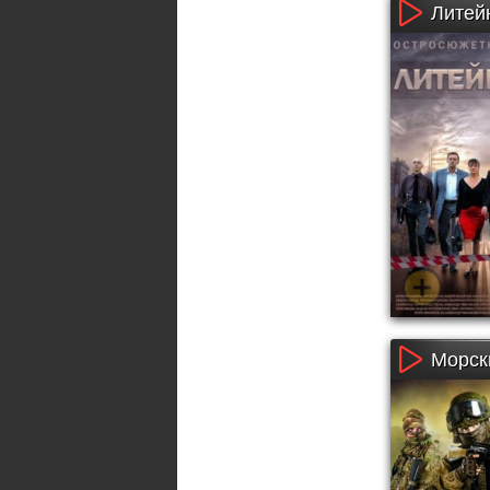
Литейн
Морск