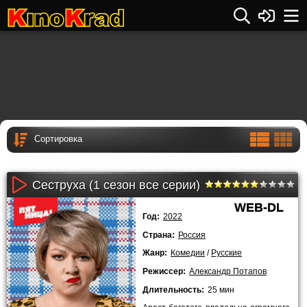
Сеструха (1 сезон все серии)
WEB-DL
Год:
2022
Страна:
Россия
Жанр:
Комедии
/
Русские
Режиссер:
Александр Потапов
Длительность:
25 мин