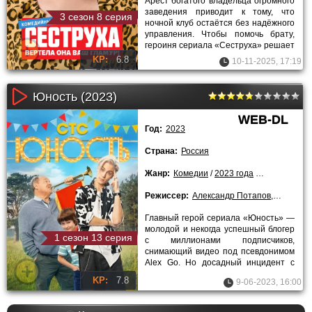
Арест богатого владельца огромного
заведения приводит к тому, что
3 сезон 8 серия
ночной клуб остаётся без надёжного
управления. Чтобы помочь брату,
героиня сериала «Сеструха» решает
разобраться в
KP:
6.8
10-11-2025, 17:19
Юность (2023)
WEB-DL
Год:
2023
Страна:
Россия
Жанр:
Комедии
/
2023 года
/
Сериалы
Режиссер:
Александр Потапов
,
Руслан Д
Главный герой сериала «Юность» —
молодой и некогда успешный блогер
1 сезон 13 серия
с миллионами подписчиков,
снимающий видео под псевдонимом
Alex Go. Но досадный инцидент с
фанатом, мальчиком Митей
KP:
7.8
9-06-2023, 16:00