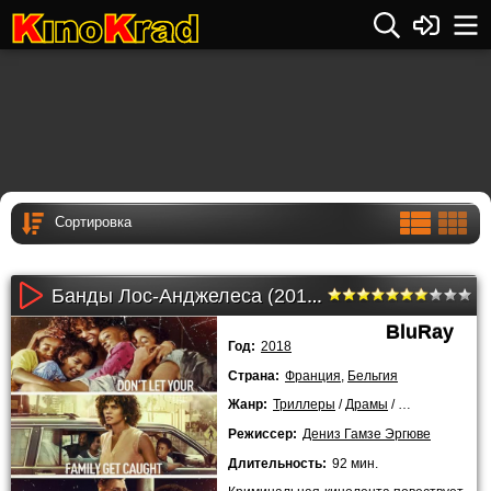
Банды Лос-Анджелеса (2018)
BluRay
Год:
2018
Страна:
Франция
,
Бельгия
Жанр:
Триллеры
/
Драмы
/
Мелодрамы
/
Режиссер:
Дениз Гамзе Эргюве
Длительность:
92 мин.