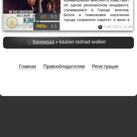
Криминальная кинолента повествует
об одном резонансном инциденте,
случившемся в Городе ангелов.
Белое и темнокожее население
KP:
5.3
города сохраняло паритет и жило в
мире. В 1991 году расизм не
IMDb:
5.1
7-05-2023, 22:06
Кинокрад
» kaalan rashad walker
Главная
Правообладателям
Регистрация