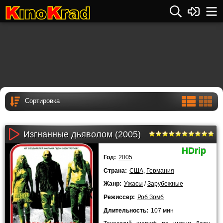
Изгнанные дьяволом (2005)
HDrip
Год:
2005
Страна:
США
,
Германия
Жанр:
Ужасы
/
Зарубежные
Режиссер:
Роб Зомб
Длительность:
107 мин