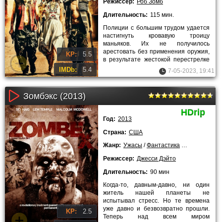
Режиссер:
Роб Зомб
Длительность:
115 мин.
Полиции с большим трудом удается
настигнуть кровавую троицу
маньяков. Их не получилось
арестовать без применения оружия,
KP:
5.5
в результате жестокой перестрелке
преступники сильно пострадали. Их
IMDb:
5.4
7-05-2023, 19:41
Зомбэкс (2013)
HDrip
Год:
2013
Страна:
США
Жанр:
Ужасы
/
Фантастика
/
Триллеры
/
2
Режиссер:
Джесси Дэйто
Длительность:
90 мин
Когда-то, давным-давно, ни один
житель нашей планеты не
испытывал стресс. Но те времена
уже давно и безвозвратно прошли.
KP:
2.5
Теперь над всем миром