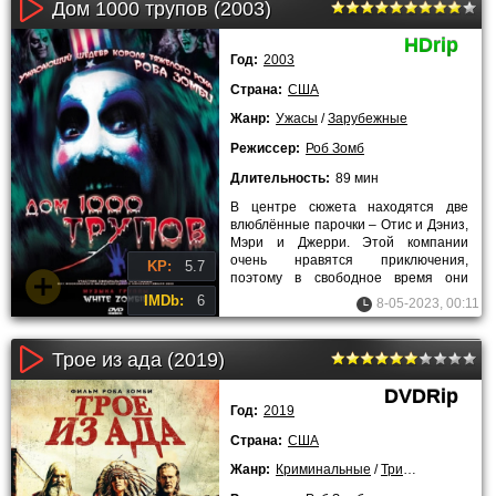
Дом 1000 трупов (2003)
HDrip
Год:
2003
Страна:
США
Жанр:
Ужасы
/
Зарубежные
Режиссер:
Роб Зомб
Длительность:
89 мин
В центре сюжета находятся две
влюблённые парочки – Отис и Дэниз,
Мэри и Джерри. Этой компании
очень нравятся приключения,
KP:
5.7
поэтому в свободное время они
путешествуют по разным городам
IMDb:
6
8-05-2023, 00:11
Трое из ада (2019)
DVDRip
Год:
2019
Страна:
США
Жанр:
Криминальные
/
Триллеры
/
2019 г