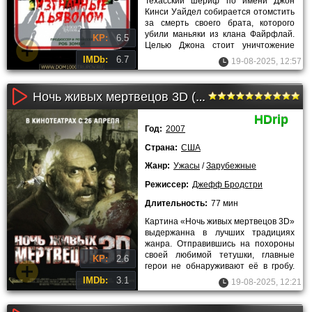
Техасский шериф по имени Джон
Кинси Уайдел собирается отомстить
за смерть своего брата, которого
убили маньяки из клана Файрфлай.
KP:
6.5
Целью Джона стоит уничтожение
собственными руками каждого
IMDb:
6.7
19-08-2025, 12:57
Ночь живых мертвецов 3D (2007)
HDrip
Год:
2007
Страна:
США
Жанр:
Ужасы
/
Зарубежные
Режиссер:
Джефф Бродстри
Длительность:
77 мин
Картина «Ночь живых мертвецов 3D»
выдержанна в лучших традициях
жанра. Отправившись на похороны
своей любимой тетушки, главные
KP:
2.6
герои не обнаруживают её в гробу.
Перепуганные и растерянные
IMDb:
3.1
19-08-2025, 12:21