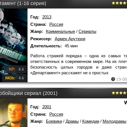
амент (1-16 серия)
Год:
2013
Страна:
Россия
Жанр:
Криминальные
/
Сериалы
Режиссер:
Армен Арутюня
Длительность:
45 мин
Работа стражей порядка – одна из самых т
ответственных в современном мире. На их пле
безопасность целых городов и даже стран
KP:
6.6
«Департамент» расскажет не о простых
IMDb:
4.6
19-08
обойщики сериал (2001)
Год:
2001
Страна:
Россия
Жанр:
Боевики
/
Драмы
/
Комедии
/
Мелодрамы