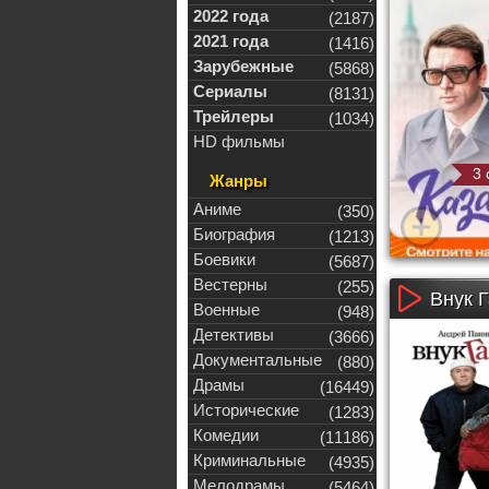
2022 года
(2187)
2021 года
(1416)
Зарубежные
(5868)
Сериалы
(8131)
Трейлеры
(1034)
HD фильмы
3 
Жанры
Аниме
(350)
Биография
(1213)
Боевики
(5687)
Вестерны
(255)
Внук Г
Военные
(948)
Детективы
(3666)
Документальные
(880)
Драмы
(16449)
Исторические
(1283)
Комедии
(11186)
Криминальные
(4935)
Мелодрамы
(5464)