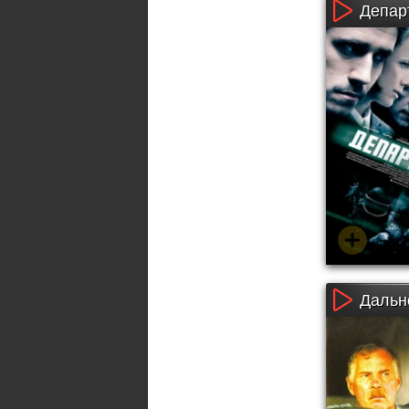
Департ
Дальн