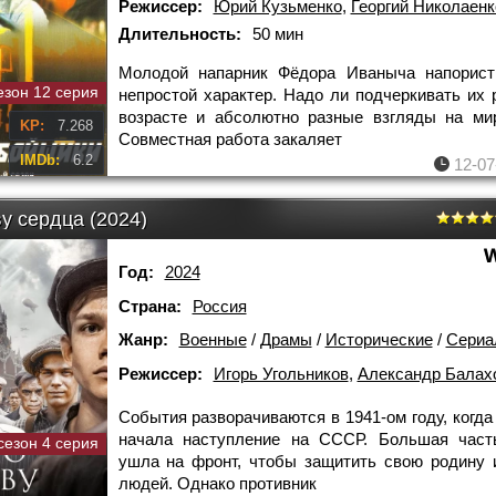
Режиссер:
Юрий Кузьменко
,
Георгий Николаенк
Длительность:
50 мин
Молодой напарник Фёдора Иваныча напорист
езон 12 серия
непростой характер. Надо ли подчеркивать их 
возрасте и абсолютно разные взгляды на ми
KP:
7.268
Совместная работа закаляет
IMDb:
6.2
12-07
у сердца (2024)
Год:
2024
Страна:
Россия
Жанр:
Военные
/
Драмы
/
Исторические
/
Сериа
Режиссер:
Игорь Угольников
,
Александр Балах
События разворачиваются в 1941-ом году, когда
начала наступление на СССР. Большая част
сезон 4 серия
ушла на фронт, чтобы защитить свою родину 
людей. Однако противник