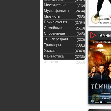
Мистические
(745)
Мультфильмы
(2464)
Мюзиклы
(565)
Приключения
(3794)
Семейные
(2518)
Спортивные
(645)
Темны
ТВ - передачи
(330)
Триллеры
(7981)
Ужасы
(4049)
Фантастика
(3236)
Фэнтези
(2950)