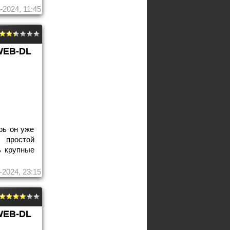
-2024, 11:45
WEB-DL
рь он уже
 простой
ь крупные
-2024, 23:15
WEB-DL