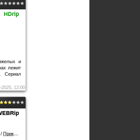
HDrip
яжелых и
чах лежит
. Сериал
-2025, 12:00
WEBRip
/
Приключения
/
Лучшие фильмы!