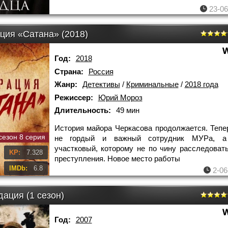
23-06
ция «Сатана» (2018)
Год:
2018
Страна:
Россия
Жанр:
Детективы
/
Криминальные
/
2018 года
Режиссер:
Юрий Мороз
Длительность:
49 мин
История майора Черкасова продолжается. Тепе
сезон 8 серия
не гордый и важный сотрудник МУРа, а
участковый, которому не по чину расследоват
KP:
7.328
преступления. Новое место работы
IMDb:
6.8
2-06
ация (1 сезон)
Год:
2007