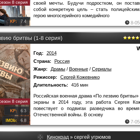
сезон 8 серия
своей мечты. Будучи подростком, он постав
собой конкретную цель – стать полицейским
герою многосерийного комедийного
KP:
7.4
8-05
вию бритвы (1-8 серия)
Год:
2014
Страна:
Россия
Жанр:
Драмы
/
Военные
/
Сериалы
Режиссер:
Сергей Кожевнико
Длительность:
416 мин
Российская военная драма «По лезвию бритвы»
сезон 8 серия
экраны в 2014 году, эта работа Сергея Кож
повествует о подвигах разведчика во время
KP:
6.3
Отечественной войны. В основу
IMDb:
6.8
7-05
Кинокрад
» сергей угрюмов