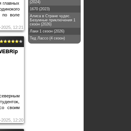
(2024)
и главных
динокого
1670 (2023)
 по воле
Алиса в Стране чудес.
Безумные приключения 1
сезон (2026)
-2025, 12:21
Лаки 1 сезон (2026)
Тед Лассо (4 сезон)
WEBRip
 северным
уденток,
со своим
-2025, 12:20