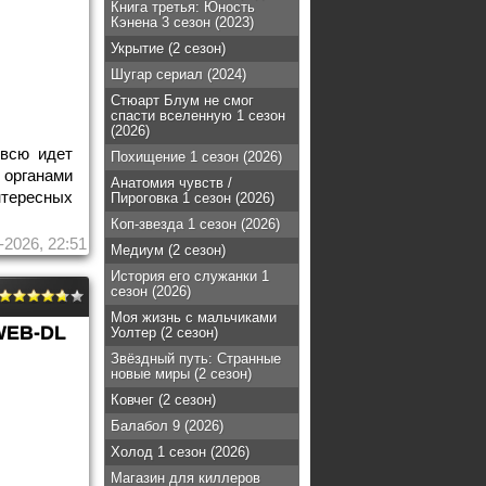
Книга третья: Юность
Кэнена 3 сезон (2023)
Укрытие (2 сезон)
Шугар сериал (2024)
Стюарт Блум не смог
спасти вселенную 1 сезон
(2026)
 всю идет
Похищение 1 сезон (2026)
органами
Анатомия чувств /
нтересных
Пироговка 1 сезон (2026)
Коп-звезда 1 сезон (2026)
-2026, 22:51
Медиум (2 сезон)
История его служанки 1
сезон (2026)
Моя жизнь с мальчиками
WEB-DL
Уолтер (2 сезон)
Звёздный путь: Странные
новые миры (2 сезон)
Ковчег (2 сезон)
Балабол 9 (2026)
Холод 1 сезон (2026)
Магазин для киллеров