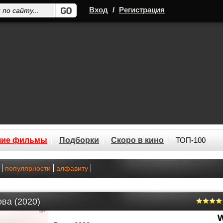
Вход
/
Регистрация
шие фильмы
Подборки
Скоро в кино
ТОП-100
популярности
алфавиту
ва (2020)