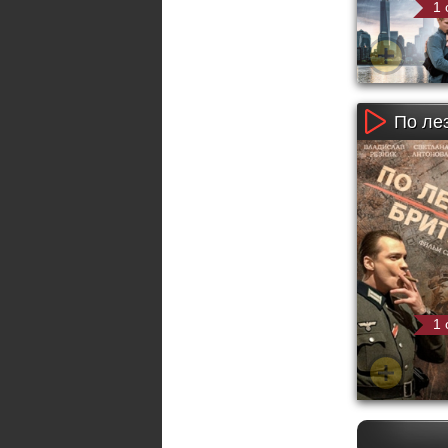
1 
По лез
1 