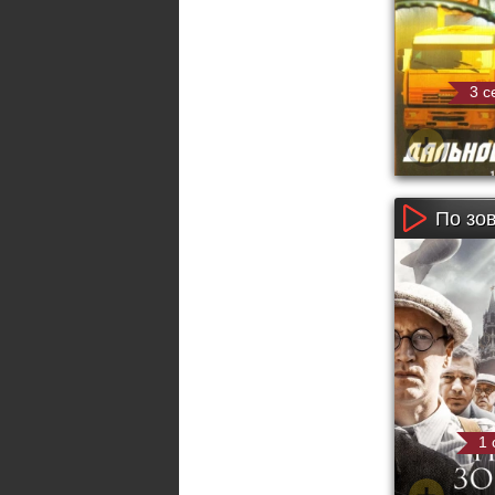
3 с
По зов
1 