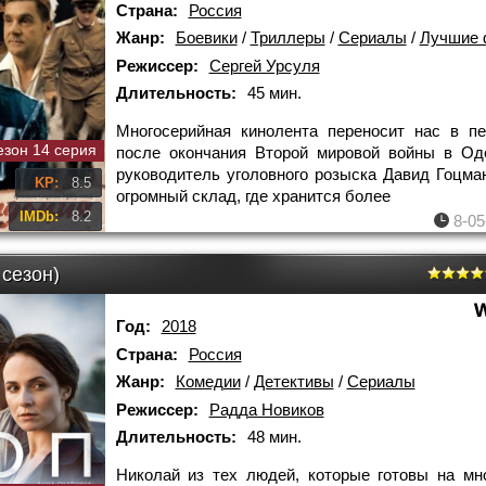
Страна:
Россия
Жанр:
Боевики
/
Триллеры
/
Сериалы
/
Лучшие 
Режиссер:
Сергей Урсуля
Длительность:
45 мин.
Многосерийная кинолента переносит нас в п
езон 14 серия
после окончания Второй мировой войны в Од
руководитель уголовного розыска Давид Гоцма
KP:
8.5
огромный склад, где хранится более
IMDb:
8.2
8-05
 сезон)
Год:
2018
Страна:
Россия
Жанр:
Комедии
/
Детективы
/
Сериалы
Режиссер:
Радда Новиков
Длительность:
48 мин.
Николай из тех людей, которые готовы на мн