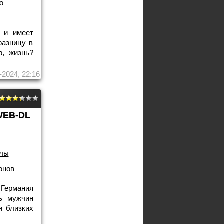
о
 и имеет
разницу в
р, жизнь?
-2024, 22:16
WEB-DL
лы
онов
 Германия
ь мужчин
и близких