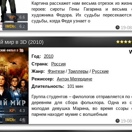
Картина расскажет нам весьма отрезок из жизн
героев: сироты Гены Гагарина и весьма о
художника Федора. Их судьбы пересекаются
KP:
6.6
судьбы, когда Федя узнает о
IMDb:
6.2
19-08
й мир в 3D (2010)
Год:
2010
Страна:
Россия
Жанр:
Фэнтези
/
Триллеры
/
Русские
Режиссер:
Антон Мегердиче
Длительность:
101 мин
Группа студентов – филологов отправляется по
деревням для сбора фольклора. Одна из ст
молодая девушка Марина, во время ссоры 
KP:
4.3
парнем находит мумие с волшебным
IMDb:
4.6
19-08