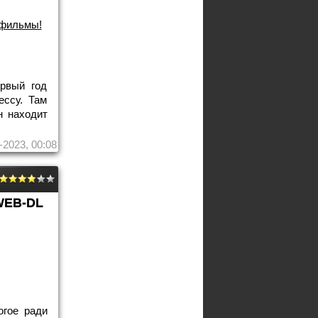
фильмы!
ервый год
ессу. Там
н находит
-2023, 00:08
WEB-DL
огое ради