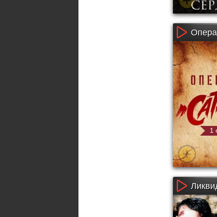
Опера
1 
Ликвид