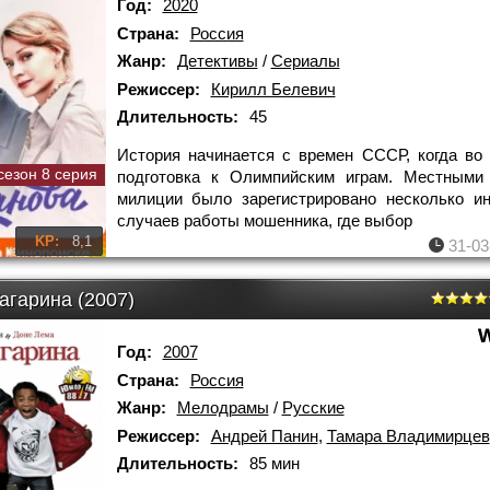
Год:
2020
Страна:
Россия
Жанр:
Детективы
/
Сериалы
Режиссер:
Кирилл Белевич
Длительность:
45
История начинается с времен СССР, когда во
сезон 8 серия
подготовка к Олимпийским играм. Местными 
милиции было зарегистрировано несколько и
случаев работы мошенника, где выбор
KP:
8,1
31-03
агарина (2007)
Год:
2007
Страна:
Россия
Жанр:
Мелодрамы
/
Русские
Режиссер:
Андрей Панин
,
Тамара Владимирцев
Длительность:
85 мин