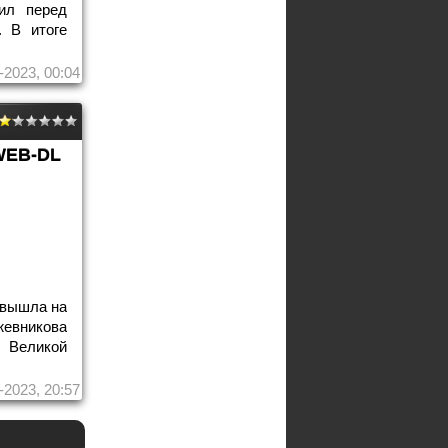
ил перед
. В итоге
-2023, 00:04
WEB-DL
 вышла на
евникова
 Великой
-2023, 20:57