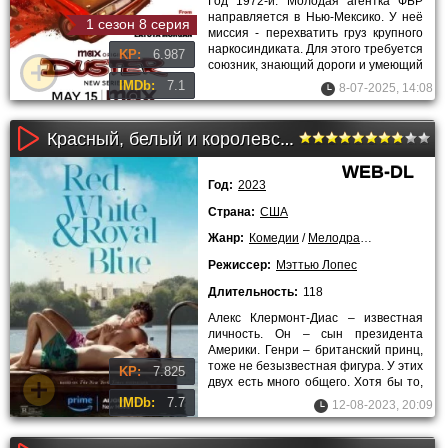
Год 1972-й. Молодая агентка ФБР
направляется в Нью-Мексико. У неё
1 сезон 8 серия
миссия - перехватить груз крупного
наркосиндиката. Для этого требуется
KP:
6.987
союзник, знающий дороги и умеющий
исчезать.
IMDb:
7.1
8-07-2025, 14:08
Красный, белый и королевский синий (2023)
WEB-DL
Год:
2023
Страна:
США
Жанр:
Комедии
/
Мелодрамы
/
2023 года
Режиссер:
Мэттью Лопес
Длительность:
118
Алекс Клермонт-Диас – известная
личность. Он – сын президента
Америки. Генри – британский принц,
тоже не безызвестная фигура. У этих
KP:
7.825
двух есть много общего. Хотя бы то,
что они относятся к
IMDb:
7.7
12-08-2023, 20:09