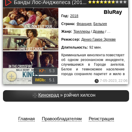
Банды Лос-Анджелеса (2018)
BluRay
Год:
2018
Страна:
Франция
,
Бельгия
Жанр:
Триллеры
/
Драмы
/
Мелодрамы
/
Режиссер:
Дениз Гамзе Эргюве
Длительность:
92 мин.
Криминальная кинолента повествует
об одном резонансном инциденте,
случившемся в Городе ангелов.
Белое и темнокожее население
KP:
5.3
города сохраняло паритет и жило в
мире. В 1991 году расизм не
IMDb:
5.1
7-05-2023, 22:06
Кинокрад
» рэйчел хилсон
Главная
Правообладателям
Регистрация