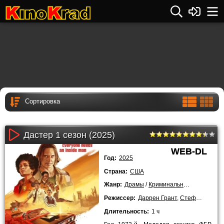
Дастер 1 сезон (2025)
WEB-DL
Год:
2025
Страна:
США
Жанр:
Драмы
/
Криминальные
/
Триллер
Режиссер:
Даррен Грант
,
Стеф Грин
Длительность:
1 ч