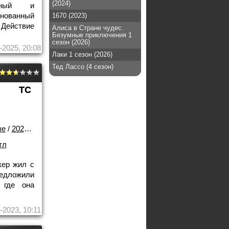
(2024)
ийный и
снованный
1670 (2023)
Действие
Алиса в Стране чудес.
Безумные приключения 1
сезон (2026)
-2025, 20:08
Лаки 1 сезон (2026)
Тед Лассо (4 сезон)
TC
ые
/
2024 года
/
Скоро в кино
/
Трейлеры
/
Лучшие фильмы!
тл
кер жил с
редложили
 где она
-2023, 10:11