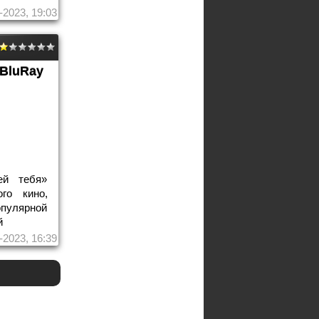
-2023, 19:03
BluRay
ей тебя»
го кино,
улярной
й
-2023, 16:39