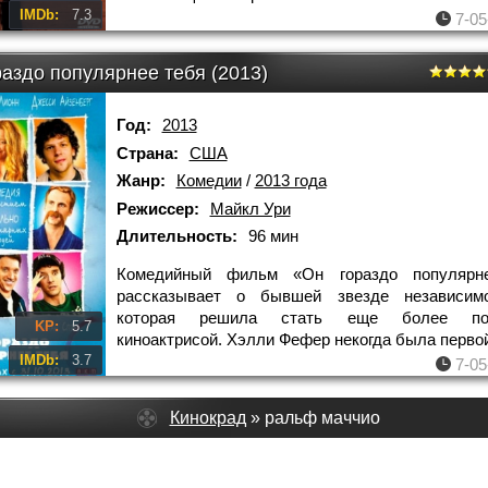
IMDb:
7.3
7-05
раздо популярнее тебя (2013)
Год:
2013
Страна:
США
Жанр:
Комедии
/
2013 года
Режиссер:
Майкл Ури
Длительность:
96 мин
Комедийный фильм «Он гораздо популярн
рассказывает о бывшей звезде независимо
которая решила стать еще более поп
KP:
5.7
киноактрисой. Хэлли Фефер некогда была перво
IMDb:
3.7
7-05
Кинокрад
» ральф маччио