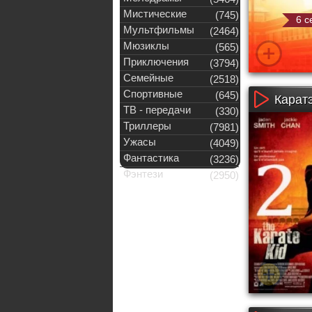
Мистические
(745)
6 с
Мультфильмы
(2464)
Мюзиклы
(565)
Приключения
(3794)
Семейные
(2518)
Спортивные
(645)
Каратэ
ТВ - передачи
(330)
Триллеры
(7981)
Ужасы
(4049)
Фантастика
(3236)
Фэнтези
(2950)