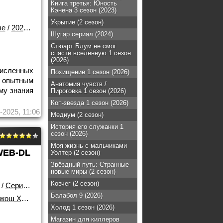
Книга третья: Юность
Кэнена 3 сезон (2023)
Укрытие (2 сезон)
ые
/
2025 года
Шугар сериал (2024)
Стюарт Блум не смог
спасти вселенную 1 сезон
(2026)
численных
Похищение 1 сезон (2026)
 опытным
Анатомия чувств /
му знания
Пироговка 1 сезон (2026)
Коп-звезда 1 сезон (2026)
-2025, 11:06
Медиум (2 сезон)
История его служанки 1
сезон (2026)
Моя жизнь с мальчиками
WEB-DL
Уолтер (2 сезон)
Звёздный путь: Странные
новые миры (2 сезон)
Ковчег (2 сезон)
/
Сериалы
Балабол 9 (2026)
жош Хилд
Холод 1 сезон (2026)
Магазин для киллеров