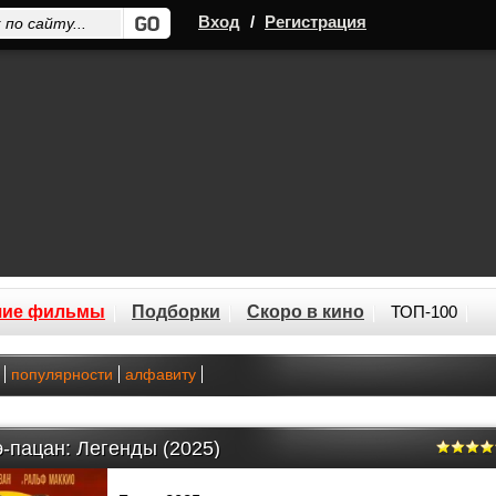
Вход
/
Регистрация
шие фильмы
Подборки
Скоро в кино
ТОП-100
популярности
алфавиту
-пацан: Легенды (2025)