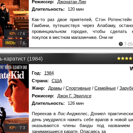
Режиссер:
Джонатан Лин
Длительность:
120 мин
Как-то раз двое приятелей, Стэн Ротенстей
Гамбини, путешествуя через Алабаму, остан
провинциальном городке, чтобы сделать н
KP:
7.6
покупок в местном магазинчике. Они не
IMDb:
7.6
7-05
-каратист (1984)
Год:
1984
Страна:
США
Жанр:
Драмы
/
Спортивные
/
Семейные
/
Заруб
Режиссер:
Джон Г. Эвилдсе
Длительность:
126 мин
Переехав в Лос-Анджелес, Дэниел практически
день умудрился нажить себе врагов в новой ш
оказываются члены банды под названием 
KP:
7.3
занимающиеся карате. Опасаясь за