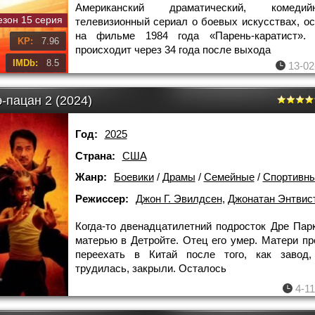
Американский драматический, комед
езон 15 серия
телевизионный сериал о боевых искусствах, о
на фильме 1984 года «Парень-каратист». 
KP:
7.96
происходит через 34 года после выхода
IMDb:
8.5
13-02
-пацан 2 (2024)
Год:
2025
Страна:
США
Жанр:
Боевики
/
Драмы
/
Семейные
/
Спортивн
Режиссер:
Джон Г. Эвилдсен
,
Джонатан Энтвис
Когда-то двенадцатилетний подросток Дре Пар
матерью в Детройте. Отец его умер. Матери п
переехать в Китай после того, как завод,
трудилась, закрыли. Осталось
4-11