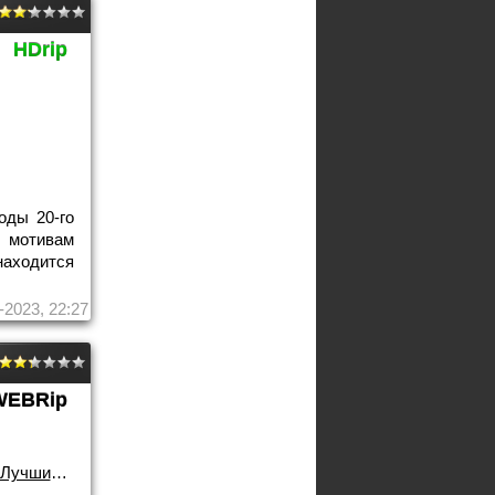
HDrip
оды 20-го
 мотивам
аходится
-2023, 22:27
WEBRip
Лучшие фильмы!