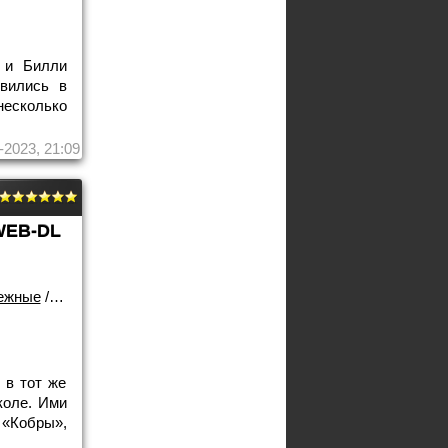
н и Билли
овились в
есколько
-2023, 21:09
WEB-DL
ежные
/
Лучшие фильмы!
 в тот же
коле. Ими
«Кобры»,