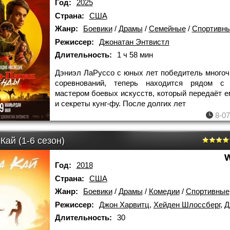
Год:
2025
Страна:
США
Жанр:
Боевики
/
Драмы
/
Семейные
/
Спортивн
Режиссер:
Джонатан Энтвистл
Длительность:
1 ч 58 мин
Дэниэл ЛаРуссо с юных лет победитель много
соревнований, теперь находится рядом с
мастером боевых искусств, который передаёт е
и секреты кунг-фу. После долгих лет
8-07
Кай (1-6 сезон)
Год:
2018
Страна:
США
Жанр:
Боевики
/
Драмы
/
Комедии
/
Спортивные
Режиссер:
Джон Харвитц
,
Хейден Шлоссберг
,
Д
Длительность:
30