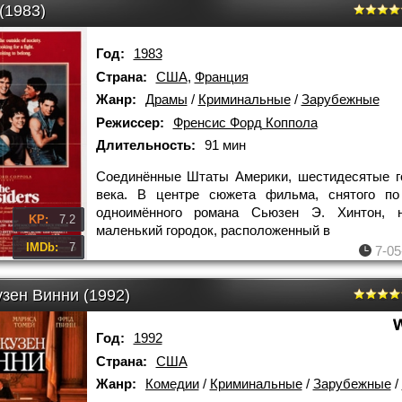
(1983)
Год:
1983
Страна:
США
,
Франция
Жанр:
Драмы
/
Криминальные
/
Зарубежные
Режиссер:
Френсис Форд Коппола
Длительность:
91 мин
Соединённые Штаты Америки, шестидесятые г
века. В центре сюжета фильма, снятого по
одноимённого романа Сьюзен Э. Хинтон, н
KP:
7.2
маленький городок, расположенный в
IMDb:
7
7-05
зен Винни (1992)
Год:
1992
Страна:
США
Жанр:
Комедии
/
Криминальные
/
Зарубежные
/