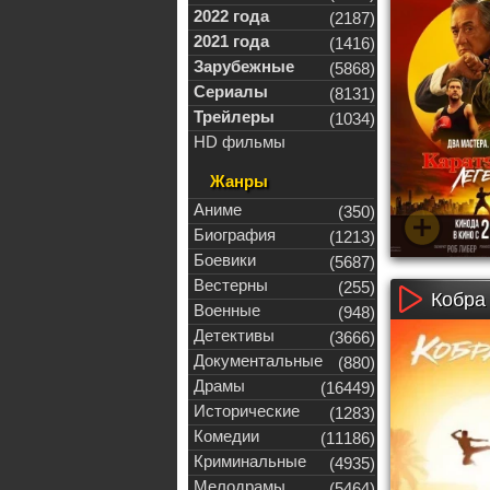
2022 года
(2187)
2021 года
(1416)
Зарубежные
(5868)
Сериалы
(8131)
Трейлеры
(1034)
HD фильмы
Жанры
Аниме
(350)
Биография
(1213)
Боевики
(5687)
Вестерны
(255)
Кобра 
Военные
(948)
Детективы
(3666)
Документальные
(880)
Драмы
(16449)
Исторические
(1283)
Комедии
(11186)
Криминальные
(4935)
Мелодрамы
(5464)