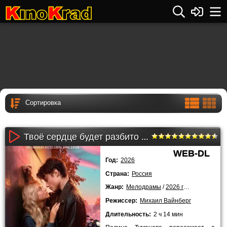
Твоё сердце будет разбито (2026)
WEB-DL
Год:
2026
Страна:
Россия
Жанр:
Мелодрамы
/
2026 года
Режиссер:
Михаил Вайнберг
Длительность:
2 ч 14 мин