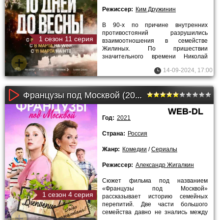
Режиссер:
Ким Дружинин
В 90-х по причине внутренних
противостояний разрушились
1 сезон 11 серия
взаимоотношения в семействе
Жилиных. По пришествии
значительного времени Николай
старший сын становится
14-09-2024, 17:00
преуспевающим и достигнувшим
Французы под Москвой (2021)
WEB-DL
Год:
2021
Страна:
Россия
Жанр:
Комедии
/
Сериалы
Режиссер:
Александр Жигалкин
Сюжет фильма под названием
«Французы под Москвой»
1 сезон 4 серия
рассказывает историю семейных
перепитий. Две части большого
семейства давно не знались между