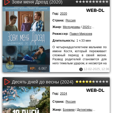
Зови меня Дрозд (2020)
WEB-DL
Год:
2020
Страна:
Россия
Жанр:
Мелодрамы
/
2020 года
Режиссер:
Павел Мирзоев
Длительность:
1 ч 33 мин
О четырнадцатилетнем мальчике по
имени Костя, который переживает
сложный период в своей жизни.
Развод родителей становится для
него тяжелым ударом, и несмотря на
их старания наладить
KP:
6.067
12-02-2025, 12:36
Десять дней до весны (2024)
WEB-DL
Год:
2024
Страна:
Россия
Жанр:
Боевики
/
Детективы
/
Драмы
/
Сер