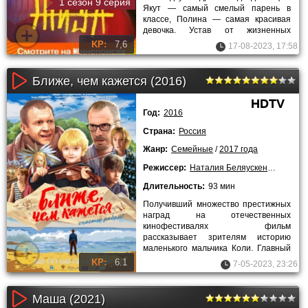
1 сезон 9 серия
Якут — самый смелый парень в
классе, Полина — самая красивая
девочка. Устав от жизненных
перипетий в замкнутом
KP:
7,6
17-08-2023, 17:58
пространстве с
Ближе, чем кажется (2016)
HDTV
Год:
2016
Страна:
Россия
Жанр:
Семейные
/
2017 года
Режиссер:
Наталия Беляускене
,
Герман
Длительность:
93 мин
Получивший множество престижных
наград на отечественных
кинофестивалях фильм
рассказывает зрителям историю
маленького мальчика Коли. Главный
герой семейной драмы «Ближе, чем
KP:
6.1
7-05-2023, 23:26
кажется», ещё
Маша (2021)