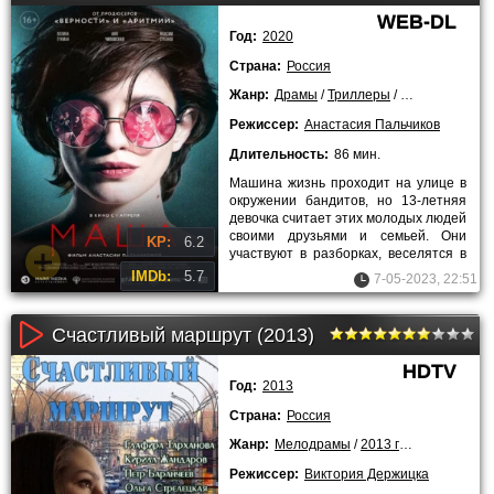
WEB-DL
Год:
2020
Страна:
Россия
Жанр:
Драмы
/
Триллеры
/
2021 года
Режиссер:
Анастасия Пальчиков
Длительность:
86 мин.
Машина жизнь проходит на улице в
окружении бандитов, но 13-летняя
девочка считает этих молодых людей
своими друзьями и семьей. Они
KP:
6.2
участвуют в разборках, веселятся в
барах и дерутся на
IMDb:
5.7
7-05-2023, 22:51
Счастливый маршрут (2013)
HDTV
Год:
2013
Страна:
Россия
Жанр:
Мелодрамы
/
2013 года
Режиссер:
Виктория Держицка