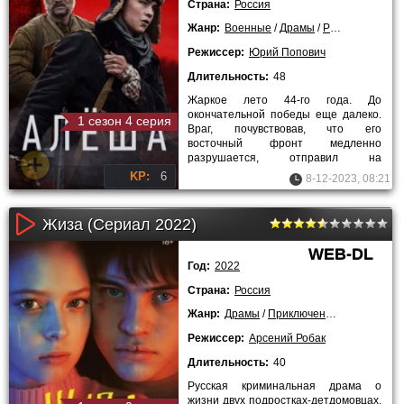
Страна:
Россия
Жанр:
Военные
/
Драмы
/
Русские
/
Сери
Режиссер:
Юрий Попович
Длительность:
48
Жаркое лето 44-го года. До
окончательной победы еще далеко.
1 сезон 4 серия
Враг, почувствовав, что его
восточный фронт медленно
разрушается, отправил на
передовую самые отборные
KP:
6
8-12-2023, 08:21
резервы, чтобы попытаться
Жиза (Сериал 2022)
WEB-DL
Год:
2022
Страна:
Россия
Жанр:
Драмы
/
Приключения
/
2022 года
Режиссер:
Арсений Робак
Длительность:
40
Русская криминальная драма о
жизни двух подростках-детдомовцах.