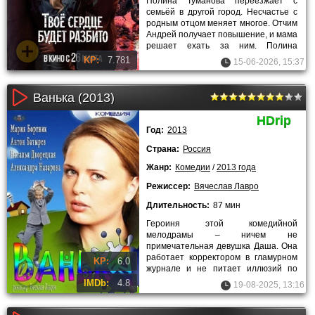
Полина Туманова переезжает с
семьёй в другой город. Несчастье с
родным отцом меняет многое. Отчим
Андрей получает повышение, и мама
решает ехать за ним. Полина
заканчивает 11 класс и
KP:
7.781
15-06-2026, 15:37
Ванька (2013)
HDrip
Год:
2013
Страна:
Россия
Жанр:
Комедии
/
2013 года
Режиссер:
Вячеслав Лавро
Длительность:
87 мин
Героиня этой комедийной
мелодрамы – ничем не
примечательная девушка Даша. Она
работает корректором в гламурном
KP:
6.0
журнале и не питает иллюзий по
поводу личной жизни. Свободное
IMDb:
4.8
19-08-2025, 13:16
время она