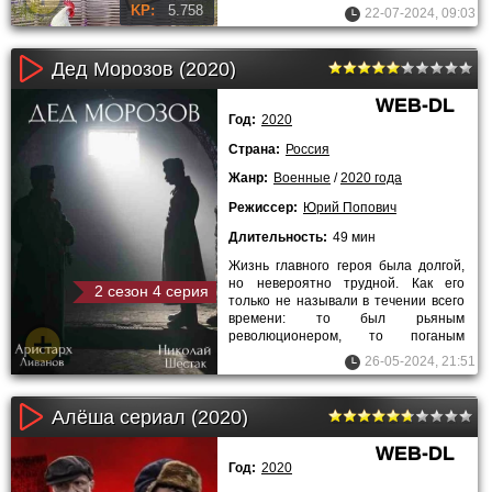
собой. Но внезапно всё изменилось,
KP:
5.758
22-07-2024, 09:03
когда
Дед Морозов (2020)
WEB-DL
Год:
2020
Страна:
Россия
Жанр:
Военные
/
2020 года
Режиссер:
Юрий Попович
Длительность:
49 мин
Жизнь главного героя была долгой,
но невероятно трудной. Как его
2 сезон 4 серия
только не называли в течении всего
времени: то был рьяным
революционером, то поганым
террористом в глазах действующей
26-05-2024, 21:51
Алёша сериал (2020)
WEB-DL
Год:
2020