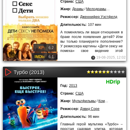
Страна:
США
Жанр:
Драмы
/
Мелодрамы
/
Комедии
/
20
Режиссер:
Дженнифер Уэстфелд
Длительность:
107 мин
А поменялись ли ваши отношения в
браке после появления детей? Или
вы только планируете пополнение?
У режиссера картины «Дети сексу не
KP:
6.2
помеха» свое видение этой
проблемы, и она ни в коем
IMDb:
6.1
19-08-2025, 12:02
Турбо (2013)
HDrip
Год:
2013
Страна:
США
Жанр:
Мультфильмы
/
Комедии
/
Приключ
Режиссер:
Дэвид Соре
Длительность:
96 мин
Главный герой мультика «Турбо» –
простая садовая улитка, которая