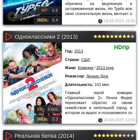
обречена на медленную и
заторможенную жизнь. Но Турбо всю
KP:
6.8
свою сознательную жизнь мечтает о
скорости. Да он самая быстрая
IMDb:
6.4
19-08-2025, 12:02
Одноклассники 2 (2013)
HDrip
Год:
2013
Страна:
США
Жанр:
Комедии
/
2013 года
Режиссер:
Деннис Дуга
Длительность:
101 мин
Главный герой комедии
«Одноклассники 2» Ленни Федер
переезжает обратно со своим
семейством в небольшой город, в
KP:
6.006
котором он вырос и познакомился со
всеми своими друзьями. События в
IMDb:
5.3
19-08-2025, 12:01
Реальная белка (2014)