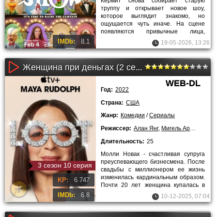
Кермит снова собирает старую
труппу и открывает новое шоу,
которое выглядит знакомо, но
ощущается чуть иначе. На сцене
появляются привычные лица,
каждый приносит свой характер и
IMDb:
8.1
19-05-2026, 13:26
свои
Женщина при деньгах (2 сезон)
WEB-DL
Год:
2022
Страна:
США
Жанр:
Комедии
/
Сериалы
Режиссер:
Алан Янг
,
Мигель Артета
,
Анд
Длительность:
25
Молли Новак - счастливая супруга
преуспевающего бизнесмена. После
3 сезон 10 серия
свадьбы с миллионером ее жизнь
изменилась кардинальным образом.
KP:
6.747
Почти 20 лет женщина купалась в
роскоши. Муж брал на себя
IMDb:
6.8
10-12-2025, 07:04