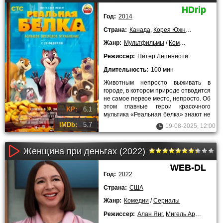
HDrip
Год:
2014
Страна:
Канада
,
Корея Южная
,
США
Жанр:
Мультфильмы
/
Комедии
/
Приключ
Режиссер:
Питер Лепениоти
Длительность:
100 мин
Животным непросто выживать в
городе, в котором природе отводится
не самое первое место, непросто. Об
этом главные герои красочного
KP:
6.1
мультика «Реальная белка» знают не
понаслышке – они уже
IMDb:
5.7
19-08-2025, 12:00
Женщина при деньгах (2022)
WEB-DL
Год:
2022
Страна:
США
Жанр:
Комедии
/
Сериалы
Режиссер:
Алан Янг
,
Мигель Артета
,
Анд