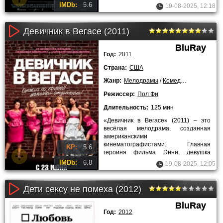
ми медалей
IMDb:
5.6
19-08-2025, 12:18
Девичник в Вегасе (2011)
BluRay
Год:
2011
Страна:
США
Жанр:
Мелодрамы
/
Комедии
/
Зарубежн
Режиссер:
Пол Фи
Длительность:
125 мин
«Девичник в Вегасе» (2011) – это
весёлая мелодрама, созданная
американскими
кинематографистами. Главная
KP:
5.6
героиня фильма Энни, девушка
среднего возраста, переживает
IMDb:
6.8
19-08-2025, 12:05
непростые времена -
Дети сексу не помеха (2012)
BluRay
Год:
2012