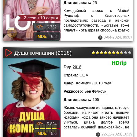
Длительность:
25
Комедийный сериал с Майей
Рудольф о благотворных
2 сезон 10 серия
последствиях развода и женской
самодостаточности. «Богатые тоже
KP:
6.732
плачут» - эта фраза способна кратко
описать то, что происходит в
IMDb:
6.8
3-04-2024, 09:07
сериале.
Душа компании (2018)
HDrip
Год:
2018
Страна:
США
Жанр:
Комедии
/
2018 года
Режиссер:
Бен Фэлкоун
Длительность:
105
Жизнь чахнувшей женщины, которую
бросили, начинает играть новыми
красками, когда она заново начинает
учиться. Диана долгое время
KP:
5.824
осталась обычной домохозяйкой, не
работала и уделяла всё
IMDb:
5.6
22-12-2023, 16:39