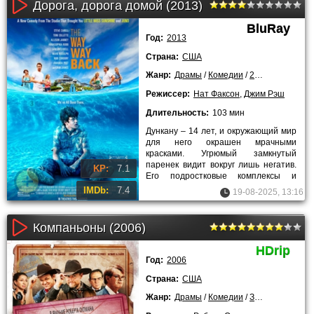
Дорога, дорога домой (2013)
BluRay
Год:
2013
Страна:
США
Жанр:
Драмы
/
Комедии
/
2013 года
/
Луч
Режиссер:
Нат Факсон
,
Джим Рэш
Длительность:
103 мин
Дункану – 14 лет, и окружающий мир
для него окрашен мрачными
красками. Угрюмый замкнутый
паренек видит вокруг лишь негатив.
KP:
7.1
Его подростковые комплексы и
обиды усугубляют и школа, и
IMDb:
7.4
19-08-2025, 13:16
Компаньоны (2006)
HDrip
Год:
2006
Страна:
США
Жанр:
Драмы
/
Комедии
/
Зарубежные