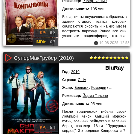
Режиссер:
Роберт Олтме
Длительность:
105 мин
Все артисты-неудачники собрались в
здании старого театра, который
собираются сносить и на его месте
построить парковку. Ранее все они
KP:
6.3
участники радиоэфиров, которые
транслировались,
IMDb:
6.7
19-08-2025, 12:53
СуперМакГрубер (2010)
BluRay
Год:
2010
Страна:
США
Жанр:
Боевики
/
Комедии
/
Зарубежные
Режиссер:
Йорма Такконе
Длительность:
95 мин
После трагической гибели своей
любимой Кейси бывший морской
котик, военный рейнджер и зеленый
берет, кавалер 16-ти "Пурпурных
KP:
5.1
сердец", 3-х орденов Конгресса и 7-