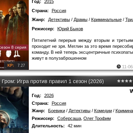
Год:
2015
Страна:
Россия
Жанр:
Детективы
/
Драмы
/
Криминальные
/
Три
Режиссер:
Юрий Быков
Пятилетний перерыв между вторым и третьим
проходит не зря. Меглин за это время пересоби
сезон 8 серия
команду. В ней теперь эксцентричные психопаты
живут в полузаброшенном
KP:
7.27
11-06
Гром: Игра против правил 1 сезон (2026)
Год:
2026
Страна:
Россия
Жанр:
Боевики
/
Детективы
/
Комедии
/
Кримин
Режиссер:
Соберсаша
,
Олег Трофим
Длительность:
42 мин