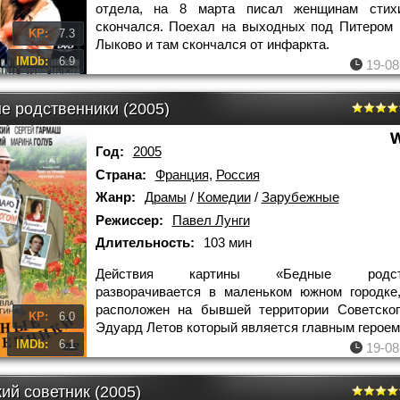
отдела, на 8 марта писал женщинам стих
скончался. Поехал на выходных под Питером 
KP:
7.3
Лыково и там скончался от инфаркта.
IMDb:
6.9
19-08
е родственники (2005)
Год:
2005
Страна:
Франция
,
Россия
Жанр:
Драмы
/
Комедии
/
Зарубежные
Режиссер:
Павел Лунги
Длительность:
103 мин
Действия картины «Бедные родств
разворачивается в маленьком южном городке
расположен на бывшей территории Советског
KP:
6.0
Эдуард Летов который является главным героем
IMDb:
6.1
19-08
ий советник (2005)