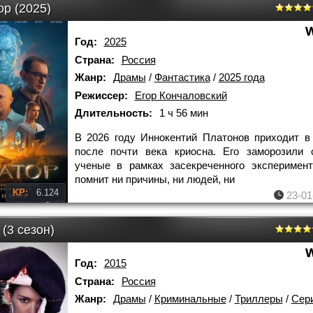
р (2025)
Год:
2025
Страна:
Россия
Жанр:
Драмы
/
Фантастика
/
2025 года
Режиссер:
Егор Кончаловский
Длительность:
1 ч 56 мин
В 2026 году Иннокентий Платонов приходит в
после почти века криосна. Его заморозили 
ученые в рамках засекреченного эксперимен
помнит ни причины, ни людей, ни
KP:
6.124
23-01
(3 сезон)
Год:
2015
Страна:
Россия
Жанр:
Драмы
/
Криминальные
/
Триллеры
/
Сер