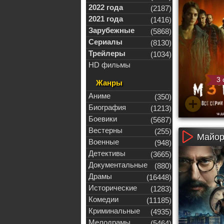
2022 года
(2187)
2021 года
(1416)
Зарубежные
(5868)
Сериалы
(8130)
Трейлеры
(1034)
HD фильмы
3 
Жанры
Аниме
(350)
Биография
(1213)
Боевики
(5687)
Вестерны
(255)
Майор 
Военные
(948)
Детективы
(3665)
Документальные
(880)
Драмы
(16448)
Исторические
(1283)
Комедии
(11185)
Криминальные
(4935)
Мелодрамы
(5464)