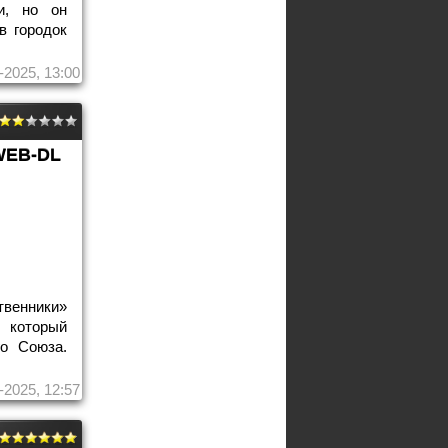
и, но он
в городок
-2025, 13:00
WEB-DL
енники»
, который
о Союза.
-2025, 12:57