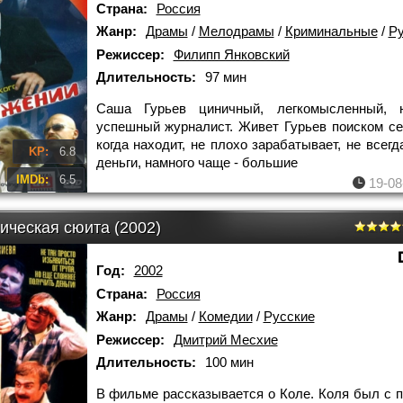
Страна:
Россия
Жанр:
Драмы
/
Мелодрамы
/
Криминальные
/
Ру
Режиссер:
Филипп Янковский
Длительность:
97 мин
Саша Гурьев циничный, легкомысленный, 
успешный журналист. Живет Гурьев поиском се
когда находит, не плохо зарабатывает, не всегд
KP:
6.8
деньги, намного чаще - большие
IMDb:
6.5
19-08
ическая сюита (2002)
Год:
2002
Страна:
Россия
Жанр:
Драмы
/
Комедии
/
Русские
Режиссер:
Дмитрий Месхие
Длительность:
100 мин
В фильме рассказывается о Коле. Коля был с п