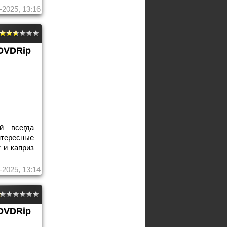
-2025, 13:16
DVDRip
й всегда
тересные
 и каприз
-2025, 13:14
DVDRip