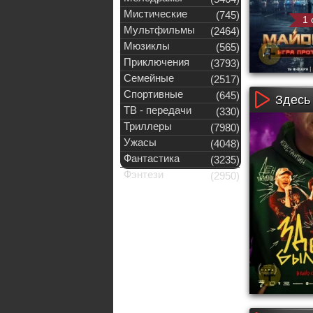
Мистические
(745)
1 
Мультфильмы
(2464)
Мюзиклы
(565)
Приключения
(3793)
Семейные
(2517)
Спортивные
(645)
Здесь
ТВ - передачи
(330)
Триллеры
(7980)
Ужасы
(4048)
Фантастика
(3235)
Фэнтези
(2950)