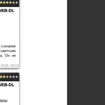
WEB-DL
 сознание
советские
та. Он не
-2026, 08:14
WEB-DL
иалы