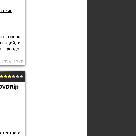
сские
но очень
нсаций, и
а, правда,
-2025, 13:01
DVDRip
атентного