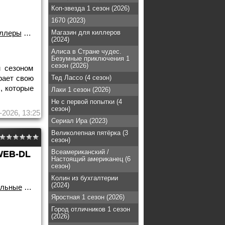
Коп-звезда 1 сезон (2026)
1670 (2023)
Магазин для киллеров
ллеры
/
2025 года
/
Семейные
(2024)
Алиса в Стране чудес.
Безумные приключения 1
сезон (2026)
 сезоном
Тед Лассо (4 сезон)
рает свою
, которые
Лаки 1 сезон (2026)
Не с первой попытки (4
сезон)
-2026, 13:25
Сериал Ира (2023)
Великолепная пятёрка (3
сезон)
Всеамериканский /
WEB-DL
Настоящий американец (6
сезон)
Колин из бухгалтерии
(2024)
альные
/
Приключения
/
2026 года
/
Сериалы
Яростная 1 сезон (2026)
Город отличников 1 сезон
(2026)