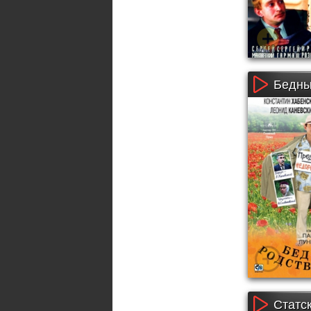
Бедны
Статск