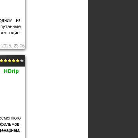
одним из
апутанные
ает один.
-2025, 23:06
HDrip
еменного
 фильмов,
енарием,