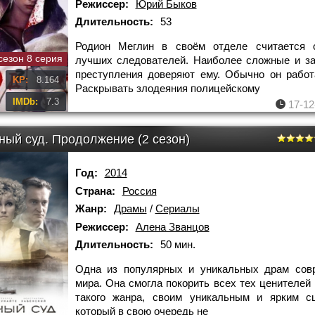
Режиссер:
Юрий Быков
Длительность:
53
Родион Меглин в своём отделе считается 
сезон 8 серия
лучших следователей. Наиболее сложные и з
преступления доверяют ему. Обычно он работ
KP:
8.164
Раскрывать злодеяния полицейскому
IMDb:
7.3
17-12
ный суд. Продолжение (2 сезон)
Год:
2014
Страна:
Россия
Жанр:
Драмы
/
Сериалы
Режиссер:
Алена Званцов
Длительность:
50 мин.
Одна из популярных и уникальных драм совр
мира. Она смогла покорить всех тех ценителей
такого жанра, своим уникальным и ярким сц
который в свою очередь не