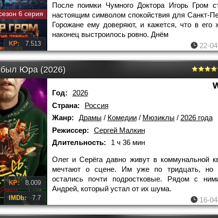
После поимки Чумного Доктора Игорь Гром с
сезон 6 серия
настоящим символом спокойствия для Санкт-Пе
Горожане ему доверяют, и кажется, что в его 
наконец выстроилось ровно. Днём
KP:
7.513
22-04
 был Юра (2026)
Год:
2026
Страна:
Россия
Жанр:
Драмы
/
Комедии
/
Мюзиклы
/
2026 года
Режиссер:
Сергей Малкин
Длительность:
1 ч 36 мин
Олег и Серёга давно живут в коммунальной к
мечтают о сцене. Им уже по тридцать, но 
остались почти подростковые. Рядом с ними
KP:
8.009
Андрей, который устал от их шума.
IMDb:
7.7
16-04