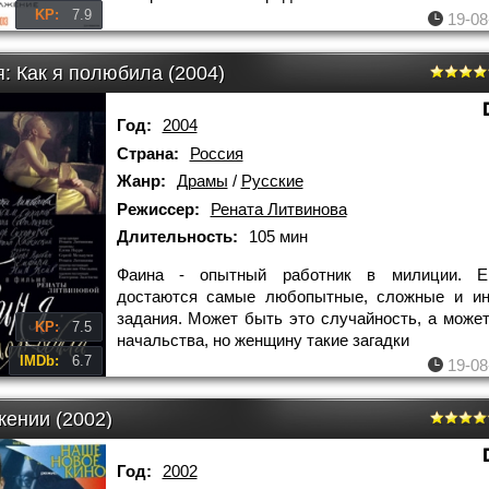
KP:
7.9
19-08
: Как я полюбила (2004)
Год:
2004
Страна:
Россия
Жанр:
Драмы
/
Русские
Режиссер:
Рената Литвинова
Длительность:
105 мин
Фаина - опытный работник в милиции. Е
достаются самые любопытные, сложные и ин
задания. Может быть это случайность, а может
KP:
7.5
начальства, но женщину такие загадки
IMDb:
6.7
19-08
жении (2002)
Год:
2002