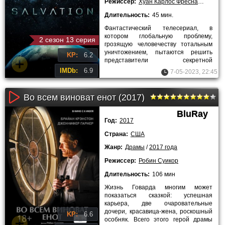
Режиссер:
Хуан Карлос Фреснадильо
,
Ни
Длительность:
45 мин.
Фантастический телесериал, в
котором глобальную проблему,
2 сезон 13 серия
грозящую человечеству тотальным
уничтожением, пытаются решить
KP:
6.2
представители секретной
американской службы и несколько
IMDb:
6.9
7-05-2023, 22:45
работников
Во всем виноват енот (2017)
BluRay
Год:
2017
Страна:
США
Жанр:
Драмы
/
2017 года
Режиссер:
Робин Суикор
Длительность:
106 мин
Жизнь Говарда многим может
показаться сказкой: успешная
карьера, две очаровательные
дочери, красавица-жена, роскошный
KP:
6.6
особняк. Всего этого герой драмы