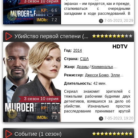
3 сезон 10 серия
экранах – им придется, как и прежде,
сталкиваться с очередными
KP:
6.6
загадками в ходе расследований. В
этот раз они берутся за новое
IMDb:
7.2
7-05-2023, 20:29
Убийство первой степени (1 сезон)
HDTV
Год:
2014
Страна:
США
Жанр:
Драмы
/
Криминальные
/
Детектив
Режиссер:
Джесси Бокко
,
Эллисон Андерс
Длительность:
42 мин.
Сериал знакомит зрителей с
тяжелыми рабочими буднями двух
3 сезон 10 серия
детективов, взявшихся за дело об
убийстве. Изначально простое
KP:
6.6
расследование принимает крутой
поворот, а с новыми фактами и
IMDb:
7.2
7-05-2023, 19:20
уликами
Событие (1 сезон)