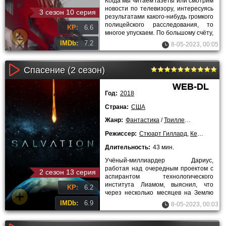
Когда мы читаем газеты или смотрим
новости по телевизору, интересуясь
3 сезон 10 серия
результатами какого-нибудь громкого
полицейского расследования, то
KP:
6.6
многое упускаем. По большому счёту,
мы узнаём лишь
IMDb:
7.2
8-05-2023, 00:05
Спасение (2 сезон)
WEB-DL
Год:
2018
Страна:
США
Жанр:
Фантастика
/
Триллеры
/
Драмы
/
С
Режиссер:
Стюарт Гиллард
,
Кеннет Финк
Длительность:
43 мин.
Учёный-миллиардер Дариус,
работая над очередным проектом с
2 сезон 13 серия
аспирантом технологического
института Лиамом, выяснил, что
KP:
6.2
через несколько месяцев на Землю
упадёт крупный астероид. Это может
IMDb:
6.9
8-05-2023, 00:03