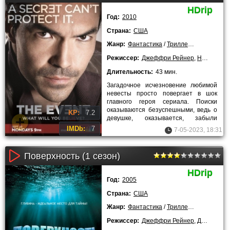
HDrip
Год:
2010
Страна:
США
Жанр:
Фантастика
/
Триллеры
/
Драмы
/
К
Режиссер:
Джеффри Рейнер
,
Норберто Барба
Длительность:
43 мин.
Загадочное исчезновение любимой
невесты просто повергает в шок
главного героя сериала. Поиски
оказываются безуспешными, ведь о
KP:
7.2
девушке, оказывается, забыли
абсолютно все ее окружающие.
IMDb:
7
7-05-2023, 18:31
Поверхность (1 сезон)
HDrip
Год:
2005
Страна:
США
Жанр:
Фантастика
/
Триллеры
/
Детектив
Режиссер:
Джеффри Рейнер
,
Джон Беринг