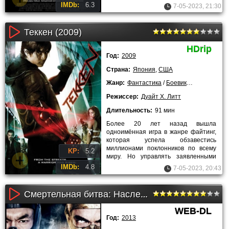
«Во всём виноват енот» добился
IMDb:
6.3
7-05-2023, 21:30
Теккен (2009)
HDrip
Год:
2009
Страна:
Япония
,
США
Жанр:
Фантастика
/
Боевики
/
Триллеры
/
Режиссер:
Дуайт Х. Литт
Длительность:
91 мин
Более 20 лет назад вышла
одноимённая игра в жанре файтинг,
которая успела обзавестись
миллионами поклонников по всему
KP:
5.2
миру. Но управлять заявленными
персонажами в драке – это одно, а
IMDb:
4.8
7-05-2023, 20:43
Смертельная битва: Наследие 2 сезон (1-10 серия)
WEB-DL
Год:
2013