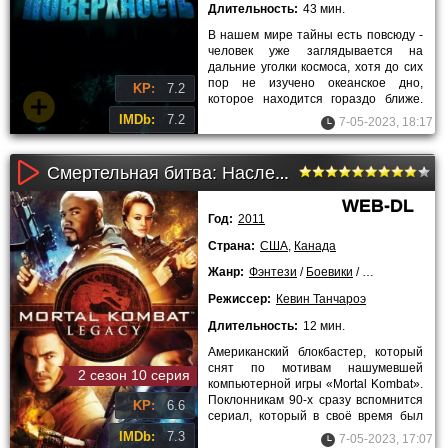
Длительность:
43 мин.
В нашем мире тайны есть повсюду -
человек уже заглядывается на
дальние уголки космоса, хотя до сих
пор не изучено океанское дно,
KP:
7.2
которое находится гораздо ближе.
Впрочем, как мы узнаем из
IMDb:
7.2
7-05-2023, 18:17
Смертельная битва: Наследие 1 сезон (1-9 серия)
WEB-DL
Год:
2011
Страна:
США
,
Канада
Жанр:
Фэнтези
/
Боевики
/
Триллеры
/
Кр
Режиссер:
Кевин Танчароэ
Длительность:
12 мин.
Американский блокбастер, который
снят по мотивам нашумевшей
2 сезон 10 серия
компьютерной игры «Mortal Kombat».
Поклонникам 90-х сразу вспомнится
KP:
6.6
сериал, который в своё время был
настоящим шедевром.
IMDb:
7.3
7-05-2023, 17:07