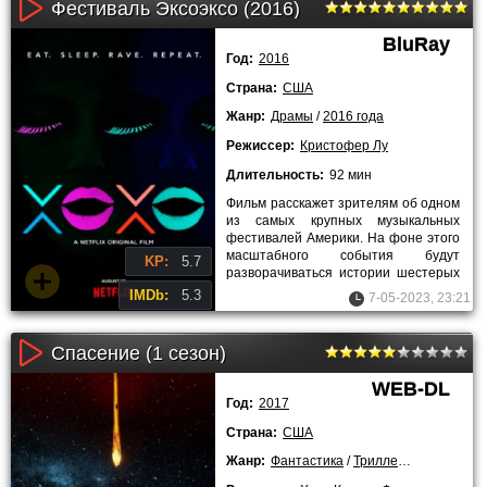
Фестиваль Эксоэксо (2016)
BluRay
Год:
2016
Страна:
США
Жанр:
Драмы
/
2016 года
Режиссер:
Кристофер Лу
Длительность:
92 мин
Фильм расскажет зрителям об одном
из самых крупных музыкальных
фестивалей Америки. На фоне этого
масштабного события будут
KP:
5.7
разворачиваться истории шестерых
героев драмы «XOXO». В центре
IMDb:
5.3
7-05-2023, 23:21
Спасение (1 сезон)
WEB-DL
Год:
2017
Страна:
США
Жанр:
Фантастика
/
Триллеры
/
Драмы
/
С