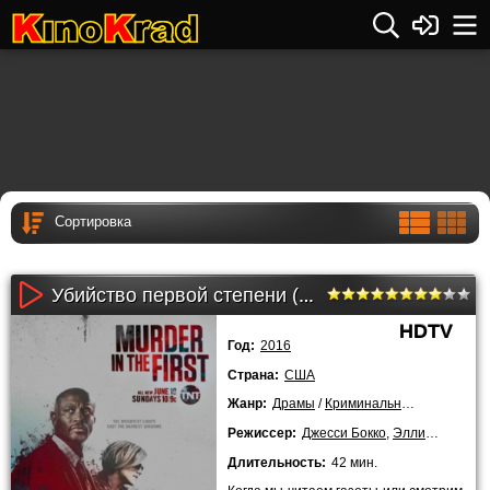
Убийство первой степени (3 сезон)
HDTV
Год:
2016
Страна:
США
Жанр:
Драмы
/
Криминальные
/
Детектив
Режиссер:
Джесси Бокко
,
Эллисон Андерс
Длительность:
42 мин.