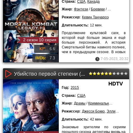
Страна:
США
,
Канада
Жанр:
Фэнтези
/
Боевики
/
Триллеры
/
Кр
Режиссер:
Кевин Танчароэ
Длительность:
12 мин.
Продолжение культовой саги, в
которой ещё больше экшна и ещё
2 сезон 10 серия
больше персонажей. А история
Смертельной битвы намного полнее,
KP:
6.6
чем в предыдущем сезоне. В новых
эпизодах зрители увидят, как
IMDb:
7.3
7-05-2023, 20:32
Убийство первой степени (2 сезон)
HDTV
Год:
2015
Страна:
США
Жанр:
Драмы
/
Криминальные
/
Детектив
Режиссер:
Джесси Бокко
,
Эллисон Андерс
Длительность:
42 мин.
Знакомые зрителям по сериям
прошлого сезона детективы вновь на