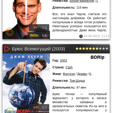
Режиссер:
Бобби Фаррелли
,
Питер Фаррелл
Длительность:
116 мин
Все, кто знал Чарли, считали его
настоящим добряком. Он работает
патрульным и всегда готов услужить.
Некоторые успешно пользуются его
KP:
7.2
добродушностью. Даже жена Чарли,
которая закрутила
IMDb:
6.6
19-08-2025, 13:13
Брюс Всемогущий (2003)
BDRip
Год:
2003
Страна:
США
Жанр:
Фэнтези
/
Драмы
/
Комедии
/
Зару
Режиссер:
Том Шэдья
Длительность:
97 мин
Брюс Нолан — популярный
журналист, у которого в запасе
множество забавных и
увлекательных сюжетов. Из-за чего и
KP:
7.7
пользуется популярностью у