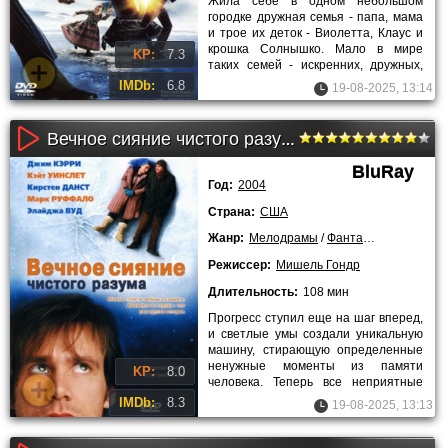
Жила себе в одном небольшом
городке дружная семья - папа, мама
и трое их деток - Виолетта, Клаус и
крошка Солнышко. Мало в мире
KP:
7.3
таких семей - искренних, дружных,
чтящих семейные традиции.
IMDb:
6.8
19-08-2025, 13:14
Вечное сияние чистого разума (2004)
BluRay
Год:
2004
Страна:
США
Жанр:
Мелодрамы
/
Фантастика
/
Драмы
Режиссер:
Мишель Гондр
Длительность:
108 мин
Прогресс ступил еще на шаг вперед,
и светлые умы создали уникальную
машину, стирающую определенные
ненужные моменты из памяти
KP:
8.0
человека. Теперь все неприятные
воспоминания можно было
IMDb:
8.3
19-08-2025, 13:13