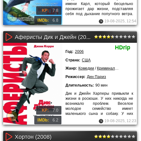
имени Карл, который бесцельно
прожигает дар жизни, подставляя
KP:
7.8
себя под дыхание попутного ветра.
Он не бросит работу в банке, даже
IMDb:
6.8
19-08-2025, 12:54
Аферисты Дик и Джейн (2006)
HDrip
Год:
2006
Страна:
США
Жанр:
Комедии
/
Криминальные
/
Зарубе
Режиссер:
Дин Париз
Длительность:
90 мин
Дик и Джейн Харперы привыкли к
жизни в роскоши. У них никогда не
возникало проблем. Веселое
молодое семейство имеет
KP:
7.0
маленького сына и собаку. У них
шикарный дом, есть автомобиль. Но
IMDb:
6.2
19-08-2025, 12:23
Хортон (2008)