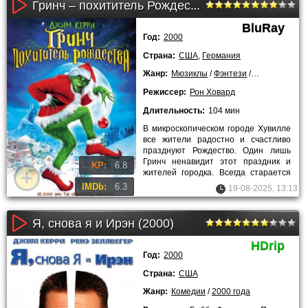
Гринч – похититель Рождества (2000)
BluRay
Год:
2000
Страна:
США
,
Германия
Жанр:
Мюзиклы
/
Фэнтези
/
Комедии
/
Се
Режиссер:
Рон Ховард
Длительность:
104 мин
В микроскопическом городе Хувилле
все жители радостно и счастливо
празднуют Рождество. Один лишь
Гринч ненавидит этот праздник и
KP:
6.8
жителей городка. Всегда старается
устроить опасные розыгрыши
IMDb:
6.3
19-08-2025, 13:13
Я, снова я и Ирэн (2000)
HDrip
Год:
2000
Страна:
США
Жанр:
Комедии
/
2000 года