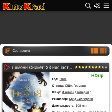
Лемони Сникет: 33 несчастья (2004)
HDrip
Год:
2004
Страна:
США
,
Германия
Жанр:
Фэнтези
/
Комедии
/
Приключения
Режиссер:
Брэд Силберлин
Длительность:
108 мин