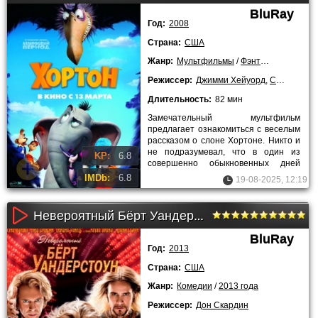
BluRay
Год:
2008
Страна:
США
Жанр:
Мультфильмы
/
Фэнтези
/
Комедии
Режиссер:
Джимми Хейуорд
,
Стив Мартин
Длительность:
82 мин
Замечательный мультфильм
предлагает ознакомиться с веселым
рассказом о слоне Хортоне. Никто и
не подразумевал, что в один из
KP:
6.8
совершенно обыкновенных дней
этот необычный слоник совершенно
IMDb:
6.8
19-08-2025, 12:19
Невероятный Бёрт Уандерстоун (2013)
BluRay
Год:
2013
Страна:
США
Жанр:
Комедии
/
2013 года
Режиссер:
Дон Скардин