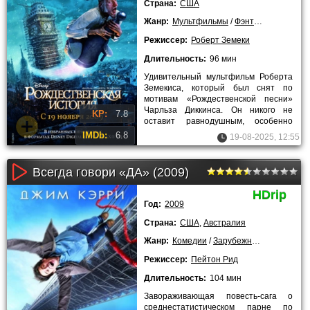
Страна:
США
Жанр:
Мультфильмы
/
Фэнтези
/
Драмы
/
Режиссер:
Роберт Земеки
Длительность:
96 мин
Удивительный мультфильм Роберта
Земекиса, который был снят по
мотивам «Рождественской песни»
Чарльза Диккинса. Он никого не
KP:
7.8
оставит равнодушным, особенно
самых юных зрителей. Эта картина
IMDb:
6.8
19-08-2025, 12:55
Всегда говори «ДА» (2009)
HDrip
Год:
2009
Страна:
США
,
Австралия
Жанр:
Комедии
/
Зарубежные
Режиссер:
Пейтон Рид
Длительность:
104 мин
Завораживающая повесть-сага о
среднестатистическом парне по