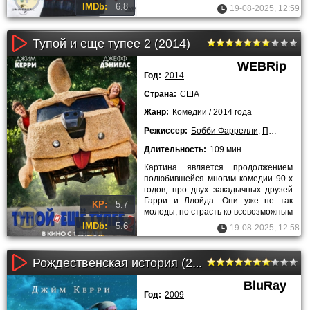
телезрителей. Брюс грезит о
IMDb:
6.8
19-08-2025, 12:59
карьере телеведущего.
Тупой и еще тупее 2 (2014)
WEBRip
Год:
2014
Страна:
США
Жанр:
Комедии
/
2014 года
Режиссер:
Бобби Фаррелли
,
Питер Фаррелл
Длительность:
109 мин
Картина является продолжением
полюбившейся многим комедии 90-х
годов, про двух закадычных друзей
Гарри и Ллойда. Они уже не так
KP:
5.7
молоды, но страсть ко всевозможным
приключениям не угасла. Со
IMDb:
5.6
19-08-2025, 12:58
Рождественская история (2009)
BluRay
Год:
2009