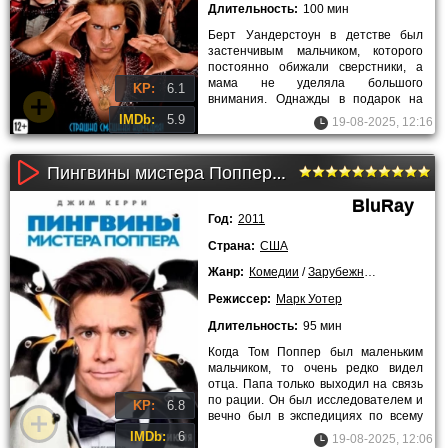
Длительность:
100 мин
Берт Уандерстоун в детстве был
застенчивым мальчиком, которого
постоянно обижали сверстники, а
мама не уделяла большого
KP:
6.1
внимания. Однажды в подарок на
день рождения Берт получил набор
IMDb:
5.9
19-08-2025, 12:16
Пингвины мистера Поппера (2011)
BluRay
Год:
2011
Страна:
США
Жанр:
Комедии
/
Зарубежные
Режиссер:
Марк Уотер
Длительность:
95 мин
Когда Том Поппер был маленьким
мальчиком, то очень редко видел
отца. Папа только выходил на связь
по рации. Он был исследователем и
KP:
6.8
вечно был в экспедициях по всему
миру в поисках новых
IMDb:
6
19-08-2025, 12:06