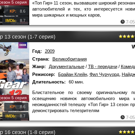
сезон 5 серия
«Топ Гир» 11 сезон, вызвавшее широкий резонанс
автолюбителей и тех, кто интересуется нов
KP:
8.6
мира шикарных и мощных каров,
IMDb:
8.7
7-05
р 13 сезон (1-7 серия)
Год:
2009
Страна:
Великобритания
Жанр:
Документальные
/
ТВ - передачи
/
Комед
Режиссер:
Брайан Клейн
,
Фил Чурчуорд
,
Найджел
Длительность:
60 мин.
Блистательное по своему оригинальному п
сезон 5 серия
освещению новинок автомобильного мира 
неожиданностей телешоу «Топ Гир» 13 сезон п
KP:
8.6
демонстрировать телезрителям
IMDb:
8.7
7-05
р 16 сезон (1-8 серия)