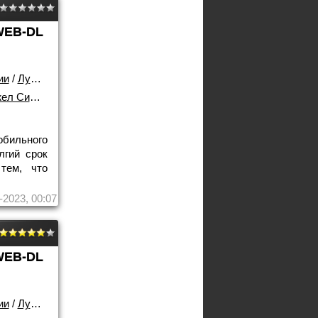
WEB-DL
ии
/
Лучшие фильмы!
Симпкисс
,
.
бильного
лгий срок
тем, что
-2023, 00:07
WEB-DL
ии
/
Лучшие фильмы!