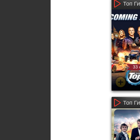
Топ Ги
33 
Топ Ги