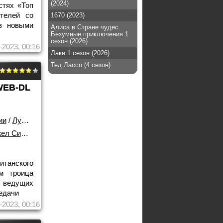
(2024)
стях «Топ
телей со
1670 (2023)
в новыми
Алиса в Стране чудес.
Безумные приключения 1
сезон (2026)
-2023, 00:16
Лаки 1 сезон (2026)
Тед Лассо (4 сезон)
WEB-DL
ии
/
Лучшие фильмы!
 Симпкис
танского
м троица
ведущих
едачи
-2023, 00:16