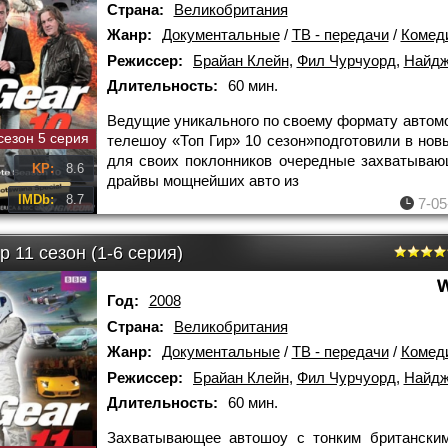
Страна:
Великобритания
Жанр:
Документальные
/
ТВ - передачи
/
Комед
Режиссер:
Брайан Клейн
,
Фил Чурчуорд
,
Найджел
Длительность:
60 мин.
Ведущие уникального по своему формату автом
сезон 5 серия
телешоу «Топ Гир» 10 сезон»подготовили в нов
для своих поклонников очередные захватываю
KP:
8.6
драйвы мощнейших авто из
IMDb:
8.7
7-05
р 11 сезон (1-6 серия)
Год:
2008
Страна:
Великобритания
Жанр:
Документальные
/
ТВ - передачи
/
Комед
Режиссер:
Брайан Клейн
,
Фил Чурчуорд
,
Найджел
Длительность:
60 мин.
Захватывающее автошоу с тонким британски