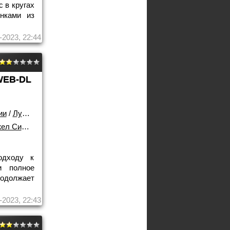
 в кругах
инками из
-2023, 22:44
WEB-DL
ии
/
Лучшие фильмы!
 Симпкис
одходу к
и полное
родолжает
-2023, 22:43