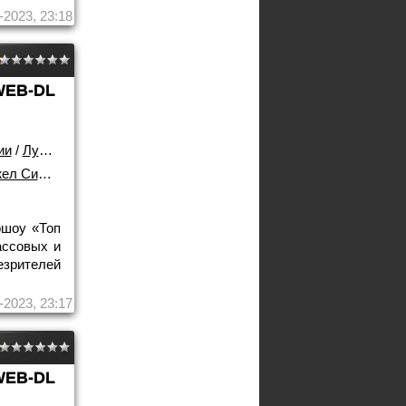
-2023, 23:18
WEB-DL
ии
/
Лучшие фильмы!
 Симпкис
ошоу «Топ
ассовых и
езрителей
-2023, 23:17
WEB-DL