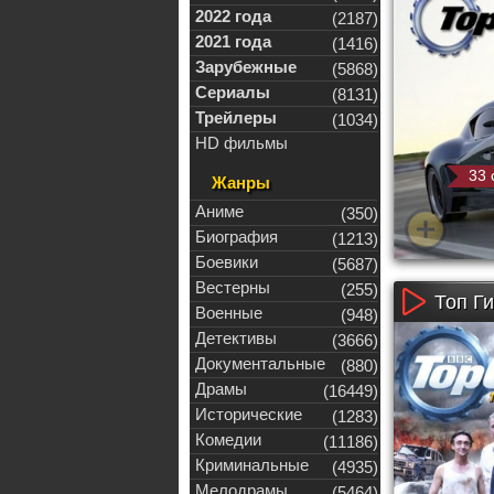
2022 года
(2187)
2021 года
(1416)
Зарубежные
(5868)
Сериалы
(8131)
Трейлеры
(1034)
HD фильмы
33 
Жанры
Аниме
(350)
Биография
(1213)
Боевики
(5687)
Вестерны
(255)
Топ Ги
Военные
(948)
Детективы
(3666)
Документальные
(880)
Драмы
(16449)
Исторические
(1283)
Комедии
(11186)
Криминальные
(4935)
Мелодрамы
(5464)