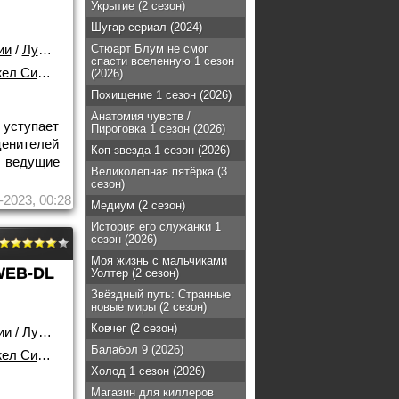
Укрытие (2 сезон)
Шугар сериал (2024)
ии
/
Лучшие фильмы!
Стюарт Блум не смог
спасти вселенную 1 сезон
 Симпкис
(2026)
Похищение 1 сезон (2026)
Анатомия чувств /
 уступает
Пироговка 1 сезон (2026)
ценителей
Коп-звезда 1 сезон (2026)
 ведущие
Великолепная пятёрка (3
сезон)
-2023, 00:28
Медиум (2 сезон)
История его служанки 1
сезон (2026)
Моя жизнь с мальчиками
WEB-DL
Уолтер (2 сезон)
Звёздный путь: Странные
новые миры (2 сезон)
Ковчег (2 сезон)
ии
/
Лучшие фильмы!
Балабол 9 (2026)
 Симпкис
Холод 1 сезон (2026)
Магазин для киллеров