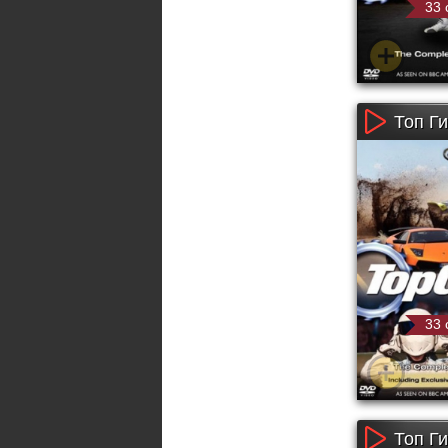
33 
Топ Ги
33 
Топ Ги