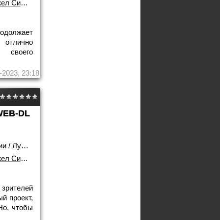
 Симпкис
родолжает
 отлично
 своего
-2023, 23:18
WEB-DL
ии
/
Лучшие фильмы!
Симпкисс
,
.
зрителей
й проект,
Но, чтобы