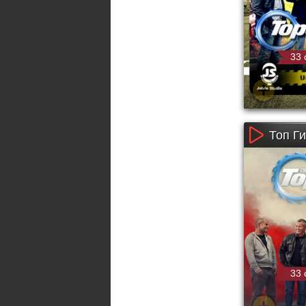
33 
Топ Ги
33 