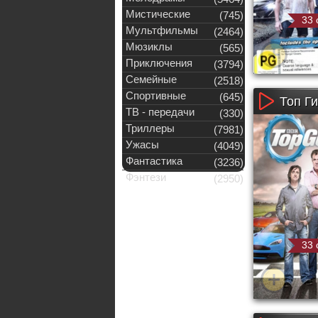
Мистические
(745)
33 
Мультфильмы
(2464)
Мюзиклы
(565)
Приключения
(3794)
Семейные
(2518)
Спортивные
(645)
Топ Ги
ТВ - передачи
(330)
Триллеры
(7981)
Ужасы
(4049)
Фантастика
(3236)
Фэнтези
(2950)
33 