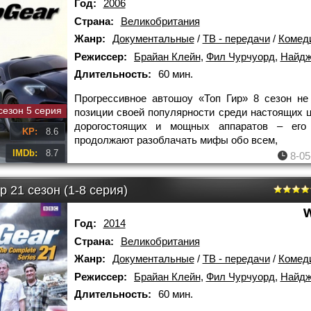
Год:
2006
Страна:
Великобритания
Жанр:
Документальные
/
ТВ - передачи
/
Комед
Режиссер:
Брайан Клейн
,
Фил Чурчуорд
,
Найджел
Длительность:
60 мин.
Прогрессивное автошоу «Топ Гир» 8 сезон не
сезон 5 серия
позиции своей популярности среди настоящих 
дорогостоящих и мощных аппаратов – его
KP:
8.6
продолжают разоблачать мифы обо всем,
IMDb:
8.7
8-05
р 21 сезон (1-8 серия)
Год:
2014
Страна:
Великобритания
Жанр:
Документальные
/
ТВ - передачи
/
Комед
Режиссер:
Брайан Клейн
,
Фил Чурчуорд
,
Найджел
Длительность:
60 мин.