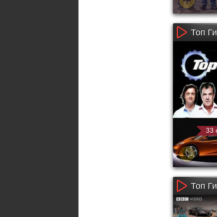
Топ Ги
33 
Топ Ги