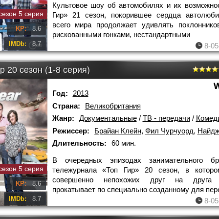
Культовое шоу об автомобилях и их возможно
сезон 5 серия
Гир» 21 сезон, покорившее сердца автолюби
всего мира продолжает удивлять поклоннико
KP:
8.6
рискованными гонками, нестандартными
IMDb:
8.7
8-05
р 20 сезон (1-8 серия)
Год:
2013
Страна:
Великобритания
Жанр:
Документальные
/
ТВ - передачи
/
Комед
Режиссер:
Брайан Клейн
,
Фил Чурчуорд
,
Найджел
Длительность:
60 мин.
В очередных эпизодах занимательного бри
сезон 5 серия
тележурнала «Топ Гир» 20 сезон, в которо
совершенно непохожих друг на друга 
KP:
8.6
прокатывает по специально созданному для пер
IMDb:
8.7
8-05