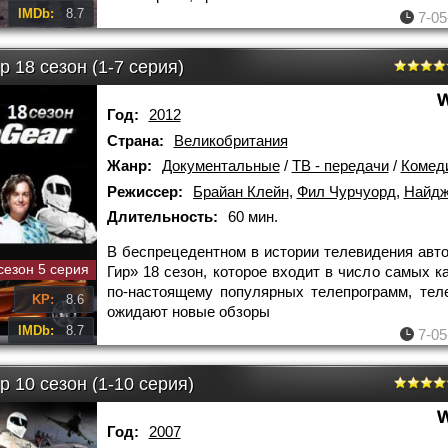
IMDb:
8.7
7-05
р 18 сезон (1-7 серия)
Год:
2012
Страна:
Великобритания
Жанр:
Документальные
/
ТВ - передачи
/
Комед
Режиссер:
Брайан Клейн
,
Фил Чурчуорд
,
Найджел
Длительность:
60 мин.
В беспрецедентном в истории телевидения авт
сезон 5 серия
Гир» 18 сезон, которое входит в число самых к
по-настоящему популярных телепрограмм, тел
KP:
8.6
ожидают новые обзоры
IMDb:
8.7
7-05
р 10 сезон (1-10 серия)
Год:
2007