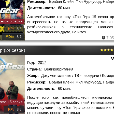
Режиссер:
Брайан Клейн
,
Фил Чурчуорд
,
Найджел
Длительность:
60 мин.
Автомобильное ток-шоу «Топ Гир» 19 сезон п
сезон 5 серия
интересовать не только владельцев машин,
разбирающихся в технических нюансах
KP:
8.6
четырехколесного друга, но и тех
IMDb:
8.7
7-05
р (24 сезон)
Год:
2017
Страна:
Великобритания
Жанр:
Документальные
/
ТВ - передачи
/
Комед
Режиссер:
Брайан Клейн
,
Фил Чурчуорд
,
Найджел 
Длительность:
60 мин.
После того, как полюбившиеся миллионам 
сезон 5 серия
ведущие покинули автомобильный телевизионны
многие сулили шоу «Топ Гир» скорые поминки. 
KP:
8.6
не говорили, проект не только