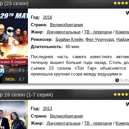
р (23 сезон)
Год:
2016
Страна:
Великобритания
Жанр:
Документальные
/
ТВ - передачи
/
Комед
Режиссер:
Брайан Клейн
,
Фил Чурчуорд
,
Найджел 
Длительность:
60 мин.
Последняя часть самого известного автомо
сезон 5 серия
телешоу вышел больше года назад. Столь до
съемок 23 сезона «Топ Гир» объясняется 
KP:
8.6
произошла крупная ссора между ведущими и
IMDb:
8.7
8-05
р 19 сезон (1-7 серия)
Год:
2013
Страна:
Великобритания
Жанр:
Документальные
/
ТВ - передачи
/
Комед