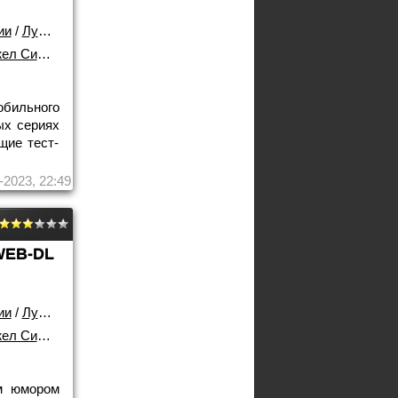
ии
/
Лучшие фильмы!
 Симпкис
обильного
ых сериях
щие тест-
-2023, 22:49
WEB-DL
ии
/
Лучшие фильмы!
 Симпкис
м юмором