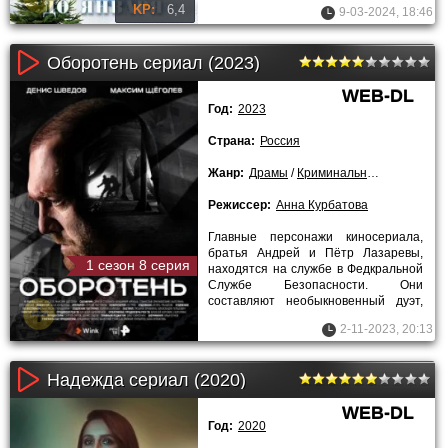
ролик с пятью совершенно не
KP:
6,4
9-03-2024, 18:46
Оборотень сериал (2023)
WEB-DL
Год:
2023
Страна:
Россия
Жанр:
Драмы
/
Криминальные
/
Триллер
Режиссер:
Анна Курбатова
Главные персонажи киносериала,
братья Андрей и Пётр Лазаревы,
1 сезон 8 серия
находятся на службе в Федкральной
Службе Безопасности. Они
составляют необыкновенный дуэт,
работая в «Н», которое известно под
2-11-2023, 20:13
Надежда сериал (2020)
WEB-DL
Год:
2020