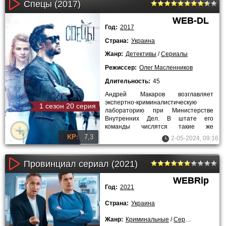
Спецы (2017)
WEB-DL
Год:
2017
Страна:
Украина
Жанр:
Детективы
/
Сериалы
Режиссер:
Олег Масленников
Длительность:
45
Андрей Макаров возглавляет
экспертно-криминалистическую
1 сезон 20 серия
лабораторию при Министерстве
Внутренних Дел. В штате его
команды числятся такие же
профессионалы, как и он сам. В их
KP:
7,3
2-05-2024, 09:16
числе эксперт
Провинциал сериал (2021)
WEBRip
Год:
2021
Страна:
Украина
Жанр:
Криминальные
/
Сериалы