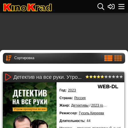
Детектив на все руки. Утром проснутся не все (2023)
WEB-DL
Год:
2023
Страна:
Россия
Жанр:
Детективы
/
2023 года
/
Сериалы
Режиссер:
Гузэль Киреева
Длительность:
44