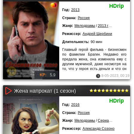
HDrip
Год:
2013
Страна:
Россия
Жанр:
Мелодрамы
/
2013 года
Режиссер:
Андрей Щербини
Длительность:
90 мин
Главный герой фильма - бизнесмен
по фамилии Брагин. Недавно его
предала жена, она изменила ему с
другим мужчиной, даже несмотря на
то, что у героя есть деньги и что он
любил ее. Брагин
KP:
5.9
8-05-2023, 00:19
Жена напрокат (1 сезон)
HDrip
Год:
2016
Страна:
Россия
Жанр:
Мелодрамы
/
Сериалы
Режиссер:
Александр Созоно