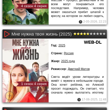
Массаж – процесс деликатный и не
всем могут понравиться его
4 сезон 4 серия
последствия. Например, человек
может оказаться прибит шпагой к
креслу, на котором он любил сидеть,
и кто в этом виноват –
2-05-2026, 22:23
Мне нужна твоя жизнь (2025)
WEB-DL
Год:
2025
Страна:
Россия
Жанр:
2025 года
Режиссер:
Дмитрий Матов
Света ведёт уроки литературы и
живёт с мужем в небольшом городе.
1 сезон 4 серия
Она хочет ребёнка, но Алексей
просит подождать. Он считает, что
сначала нужно выплатить ипотеку.
Их жизнь идёт по плану,
17-06-2025, 11:48