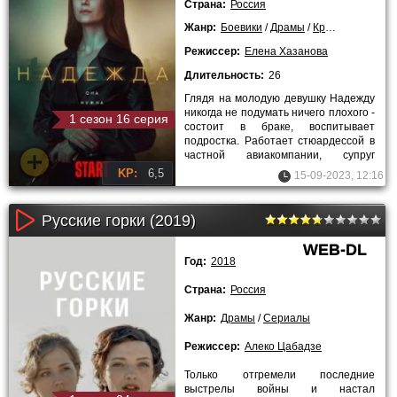
Страна:
Россия
Жанр:
Боевики
/
Драмы
/
Криминальные
/
Режиссер:
Елена Хазанова
Длительность:
26
Глядя на молодую девушку Надежду
никогда не подумать ничего плохого -
1 сезон 16 серия
состоит в браке, воспитывает
подростка. Работает стюардессой в
частной авиакомпании, супруг
занимается музыкой, семья
KP:
6,5
15-09-2023, 12:16
Русские горки (2019)
WEB-DL
Год:
2018
Страна:
Россия
Жанр:
Драмы
/
Сериалы
Режиссер:
Алеко Цабадзе
Только отгремели последние
выстрелы войны и настал