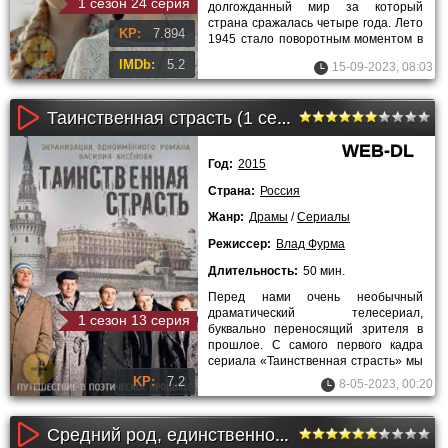
1 сезон 24 серия
долгожданный мир за который
страна сражалась четыре года. Лето
KP:
7.894
1945 стало поворотным моментом в
жизни сотрудницы НКВД Татьяны.
IMDb:
5.2
15-09-2023, 08:03
Женщина
Таинственная страсть (1 сезон)
WEB-DL
Год:
2015
Страна:
Россия
Жанр:
Драмы
/
Сериалы
Режиссер:
Влад Фурма
Длительность:
50 мин.
Перед нами очень необычный
драматический телесериал,
1 сезон 13 серия
буквально переносящий зрителя в
прошлое. С самого первого кадра
сериала «Таинственная страсть» мы
оказываемся словно в другом мире,
KP:
7.2
8-05-2023, 00:20
Средний род, единственное число (2013)