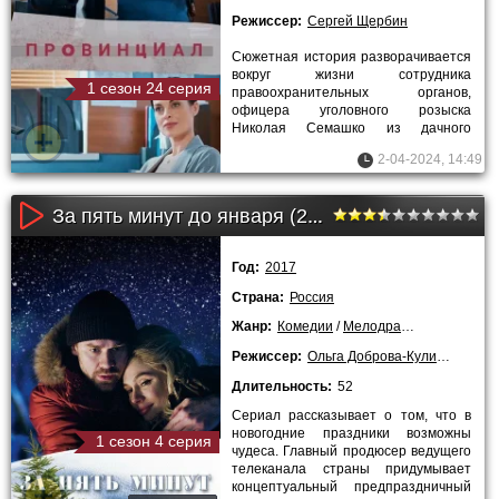
Режиссер:
Сергей Щербин
Сюжетная история разворачивается
вокруг жизни сотрудника
1 сезон 24 серия
правоохранительных органов,
офицера уголовного розыска
Николая Семашко из дачного
поселка Сошники, который
2-04-2024, 14:49
переводится в городское
За пять минут до января (2017)
Год:
2017
Страна:
Россия
Жанр:
Комедии
/
Мелодрамы
/
Приключе
Режиссер:
Ольга Доброва-Куликова
Длительность:
52
Сериал рассказывает о том, что в
новогодние праздники возможны
1 сезон 4 серия
чудеса. Главный продюсер ведущего
телеканала страны придумывает
концептуальный предпраздничный