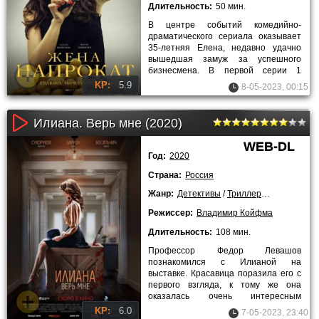
Длительность:
50 мин.
В центре событий комедийно-
драматического сериала оказывает
35-летняя Елена, недавно удачно
вышедшая замуж за успешного
бизнесмена. В первой серии 1
сезона сериала «Жена напрокат»
KP:
5.9
8-05-2023, 00:15
семейная
Илиана. Верь мне (2020)
WEB-DL
Год:
2020
Страна:
Россия
Жанр:
Детективы
/
Триллеры
/
Драмы
/
Кр
Режиссер:
Владимир Койфма
Длительность:
108 мин.
Профессор Федор Левашов
познакомился с Илианой на
выставке. Красавица поразила его с
первого взгляда, к тому же она
оказалась очень интересным
собеседником. Девушка привлекла
KP:
6.0
7-05-2023, 23:40